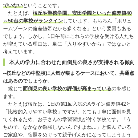
でいない
ということです。
たとえば、
桜丘や聖徳学園、安田学園といった偏差値40
～50台の学校がランクイン
しています。もちろん「ボリュ
ームゾーンの偏差値帯だから多くなる」という要因もある
でしょう。しかし、1日午前にこれらの学校を受ける人たち
が増えている理由は、単に「入りやすいから」ではないと
考えています。
本人の学力に合わせた面倒見の良さが支持される傾向
--桜丘などの中堅校に人気が集まるケースにおいて、共通点
はあるのでしょうか。
総じて
面倒見の良い学校の評価が高まっている
のを感じ
ます。
たとえば桜丘は、1日の第1回入試のAライン偏差値42と
「比較的入りやすい学校」ですが、とても丁寧に面倒を見
てくれるため、お子さんの学習習慣が付く学校です。「う
ちの子、なかなか勉強しないんですよね…」と悩んでいる
ご家庭や、宿題をめぐって親子げんかになってしまうよう