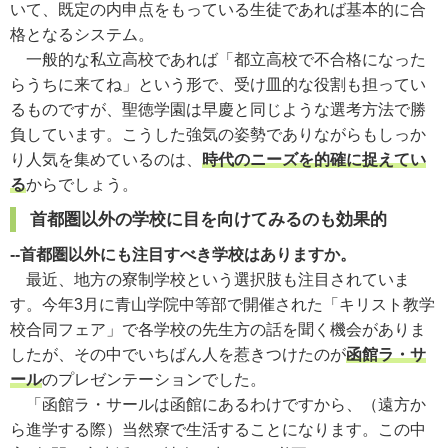
いて、既定の内申点をもっている生徒であれば基本的に合
格となるシステム。
一般的な私立高校であれば「都立高校で不合格になった
らうちに来てね」という形で、受け皿的な役割も担ってい
るものですが、聖徳学園は早慶と同じような選考方法で勝
負しています。こうした強気の姿勢でありながらもしっか
り人気を集めているのは、
時代のニーズを的確に捉えてい
る
からでしょう。
首都圏以外の学校に目を向けてみるのも効果的
--首都圏以外にも注目すべき学校はありますか。
最近、地方の寮制学校という選択肢も注目されていま
す。今年3月に青山学院中等部で開催された「キリスト教学
校合同フェア」で各学校の先生方の話を聞く機会がありま
したが、その中でいちばん人を惹きつけたのが
函館ラ・サ
ール
のプレゼンテーションでした。
「函館ラ・サールは函館にあるわけですから、（遠方か
ら進学する際）当然寮で生活することになります。この中