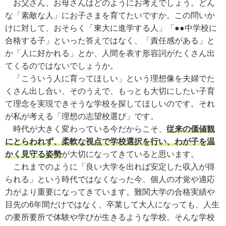
お父さん、お母さんはどのようにお考えでしょう。どん
な「素敵な人」にお子さまを育てたいですか。この問いか
けに対して、おそらく「東大に進学する人」「●●中学校に
合格する子」といった答えではなく、「責任感がある」と
か「人に好かれる」とか、人間を表す形容詞がたくさん出
てくるのではないでしょうか。
「こういう人に育ってほしい」という理想像を夫婦でた
くさん出し合い、そのうえで、もっとも大切にしたい子育
て理念を実現できそうな学校を探してほしいのです。それ
が私が考える「理想の志望校選び」です。
時代が大きく変わっている今だからこそ、
従来の価値観
にとらわれず、柔軟な視点で学校選択を行い、わが子を温
かく見守る姿勢
が大切になってきていると思います。
これまでのように「良い大学を出れば安定した収入が得
られる」という時代ではなくなった今、個人の才覚や適応
力がより重要になってきています。難関大学の合格実績や
目先の6年間だけではなく、卒業して大人になっても、人生
の要所要所で体験や学びが生きるような学校。そんな学校