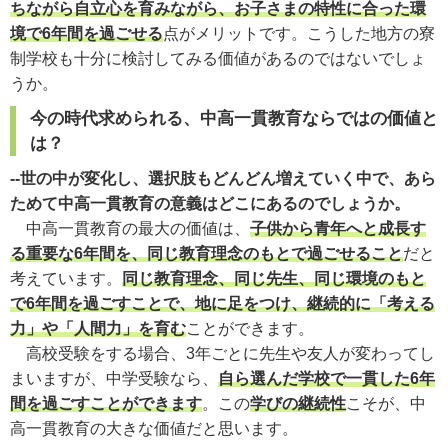
ちながら自立心を育みながら、お子さまの特性に合った環
境で6年間を過ごせる
点がメリットです。こうした地方の寮
制学校も十分に検討してみる価値があるのではないでしょ
うか。
今の時代求められる、中高一貫教育ならではの価値と
は？
--世の中が変化し、選択肢もどんどん増えていく中で、あら
ためて中高一貫教育の意義はどこにあるのでしょうか。
中高一貫教育の最大の価値は、
子供から青年へと成長す
る重要な6年間を、同じ教育理念のもとで過ごせること
だと
考えています。
同じ教育理念、同じ先生、同じ環境のもと
で6年間を過ごすことで、地に足をつけ、継続的に「考える
力」や「人間力」を育む
ことができます。
高校受験をする場合、3年ごとに先生や友人が変わってし
まいますが、中学受験なら、
自ら選んだ学校で一貫した6年
間を過ごすことができます
。この
学びの継続性
こそが、中
高一貫教育の大きな価値だと思います。