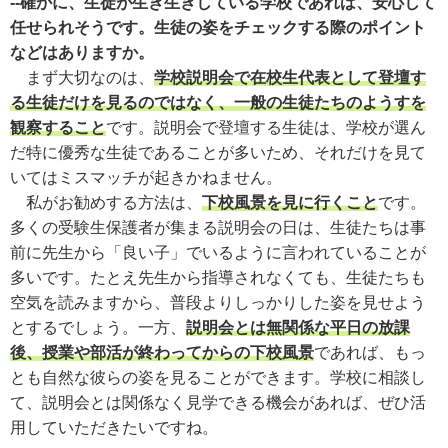
--確かに、生徒が生き生きしている学校であれば、安心して
任せられそうです。生徒の姿をチェックする際のポイント
などはありますか。
まず大切なのは、
学校説明会で在校生代表として登壇す
る生徒だけを見るのではなく、一般の生徒たちのようすを
観察すること
です。説明会で登壇する生徒は、学校が選ん
だ特に優秀な生徒であることが多いため、それだけを見て
いてはミスマッチが起きかねません。
私がお勧めする方法は、
下校風景を見に行くこと
です。
多くの受験生保護者が集まる説明会の日は、生徒たちは事
前に先生から「良い子」でいるように言われていることが
多いです。たとえ先生から指導されなくても、生徒たちも
空気を読みますから、普段よりしっかりした姿を見せよう
とするでしょう。一方、
説明会とは無関係な平日の放課
後、授業や部活が終わってからの下校風景
であれば、もっ
とも自然な彼らの姿を見ることができます。学校に相談し
て、説明会とは関係なく見学できる機会があれば、ぜひ活
用していただきたいですね。