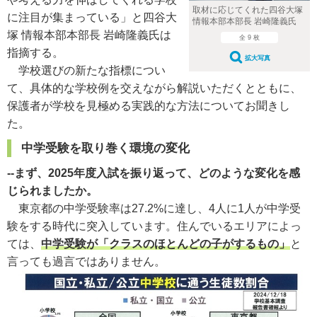
取材に応じてくれた四谷大塚
に注目が集まっている」と四谷大
情報本部本部長 岩崎隆義氏
塚 情報本部本部長 岩崎隆義氏は
全 9 枚
指摘する。
拡大写真
学校選びの新たな指標につい
て、具体的な学校例を交えながら解説いただくとともに、
保護者が学校を見極める実践的な方法についてお聞きし
た。
中学受験を取り巻く環境の変化
--まず、2025年度入試を振り返って、どのような変化を感
じられましたか。
東京都の中学受験率は27.2%に達し、4人に1人が中学受
験をする時代に突入しています。住んでいるエリアによっ
ては、
中学受験が「クラスのほとんどの子がするもの
」
と
言っても過言ではありません。