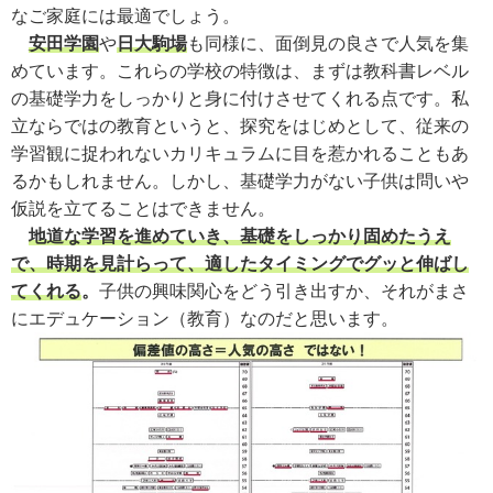
なご家庭には最適でしょう。
安田学園
や
日大駒場
も同様に、面倒見の良さで人気を集
めています。これらの学校の特徴は、まずは教科書レベル
の基礎学力をしっかりと身に付けさせてくれる点です。私
立ならではの教育というと、探究をはじめとして、従来の
学習観に捉われないカリキュラムに目を惹かれることもあ
るかもしれません。しかし、基礎学力がない子供は問いや
仮説を立てることはできません。
地道な学習を進めていき、基礎をしっかり固めたうえ
で、時期を見計らって、適したタイミングでグッと伸ばし
てくれる
。
子供の興味関心をどう引き出すか、それがまさ
にエデュケーション（教育）なのだと思います。