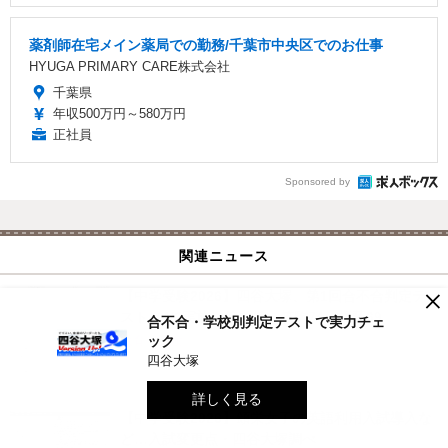
薬剤師在宅メイン薬局での勤務/千葉市中央区でのお仕事
HYUGA PRIMARY CARE株式会社
千葉県
年収500万円～580万円
正社員
Sponsored by
関連ニュース
×
【中学受験2026】四谷大塚、第1回合不合判定テ
スト（4/6実施）偏差値…筑駒74・桜蔭69
合不合・学校別判定テストで実力チェ
教育・受験
ック
2025.5.7 Wed 14:15
四谷大塚
詳しく見る
【中学受験2026】頌栄女子の英語利用入試導入な
ど…入試変更点・四谷大塚調べ