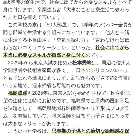
高6年間の寮生活で、社会に出てから必要なスキルをすべて
身に付けます。卒業生も皆『大事なことは寮生活で教わっ
た』と口を揃えて言います」
この学校の寮は「50人部屋」で、1学年のメンバー全員が
同じ部屋で生活する仕組みになっています。「他人と一緒
に生活する不自由さ」「空気を読む力」「言わなければ伝
わらないコミュニケーション」といった、
社会に出てから
本当に必要なスキルが自然と身に付く
のです。
2025年から東京入試を始めた
松本秀峰
は、周辺に信州大
学関係者や技術者家庭が多く、「日本のシリコンバレー」
とも呼ばれる環境にあります。新宿からあずさで約2時間と
いう立地で、週末帰省も可能なのも魅力です。
福島成蹊
も2025年に東京入試を始めた学校で、医学部志
望の生徒には特にお勧めです。福島県では県内の医師不足
を課題として「福島県地域枠医師等キャリア形成プログラ
ム」を整備していて、将来医師を目指すお子さまにとって
は大きなメリットがあります。
こういった学校は、
思春期の子供との適切な距離感を保