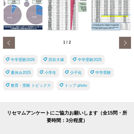
‹
1
/
2
中学受験2026
四谷大塚
中学受験2025
夏休み2025
小学生
少子化
中学受験
教育・受験 トピックス
トップ photo
リセマムアンケートにご協力お願いします（全15問・所
要時間：3分程度）