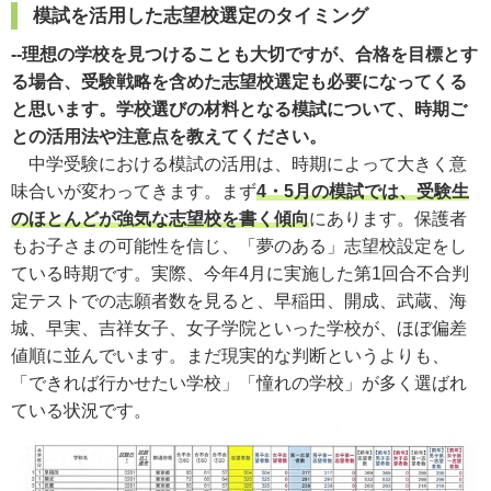
模試を活用した志望校選定のタイミング
--理想の学校を見つけることも大切ですが、合格を目標とす
る場合、受験戦略を含めた志望校選定も必要になってくる
と思います。学校選びの材料となる模試について、時期ご
との活用法や注意点を教えてください。
中学受験における模試の活用は、時期によって大きく意
味合いが変わってきます。まず
4・5月の模試では、受験生
のほとんどが強気な志望校を書く傾向
にあります。保護者
もお子さまの可能性を信じ、「夢のある」志望校設定をし
ている時期です。実際、今年4月に実施した第1回合不合判
定テストでの志願者数を見ると、早稲田、開成、武蔵、海
城、早実、吉祥女子、女子学院といった学校が、ほぼ偏差
値順に並んでいます。まだ現実的な判断というよりも、
「できれば行かせたい学校」「憧れの学校」が多く選ばれ
ている状況です。