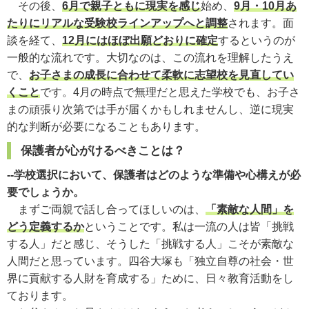
その後、
6月で親子ともに現実を感じ
始め、
9月・10月あ
たりにリアルな受験校ラインアップへと調整
されます。面
談を経て、
12月にはほぼ出願どおりに確定
するというのが
一般的な流れです。大切なのは、この流れを理解したうえ
で、
お子さまの成長に合わせて柔軟に志望校を見直してい
くこと
です。4月の時点で無理だと思えた学校でも、お子さ
まの頑張り次第では手が届くかもしれませんし、逆に現実
的な判断が必要になることもあります。
保護者が心がけるべきことは？
--学校選択において、保護者はどのような準備や心構えが必
要でしょうか。
まずご両親で話し合ってほしいのは、
「素敵な人間」を
どう定義するか
ということです。私は一流の人は皆「挑戦
する人」だと感じ、そうした「挑戦する人」こそが素敵な
人間だと思っています。四谷大塚も「独立自尊の社会・世
界に貢献する人財を育成する」ために、日々教育活動をし
ております。