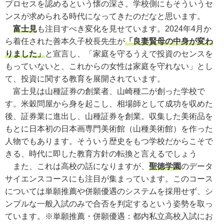
プロセスを認めるという懐の深さ。学校側にもそういうセ
ンスが求められる時代になってきたのだなと思います。
富士見
も注目すべき変化を見せています。2024年4月か
ら着任された善本久子校長先生が
「良妻賢母の中身が変わ
りました」
と宣言し、「家庭を守るうえで投資のセンスを
もっていないと、これからの女性は家庭を守れない」とし
て、投資に関する教育を展開されています。
富士見は山種証券の創業者、山崎種二が創った学校で
す。米穀問屋から身を起こし、相場師として成功を収めた
後、証券業に進出し、山種証券を創業。収集した美術品を
もとに日本初の日本画専門美術館（山種美術館）を作った
人物でもあります。そういう歴史をもつ学校だからこそで
きる、時代に即した教育方針の転換と言えるでしょう
また、これは高校の話になりますが、
聖徳学園
のデータ
サイエンスコースにも注目が集まっています。このコース
については単願推薦や併願優遇のシステムを採用せず、シ
ンプルな一般入試のみで合否を判定するという姿勢を取っ
ています。
※単願推薦・併願優遇：都内私立高校入試にお