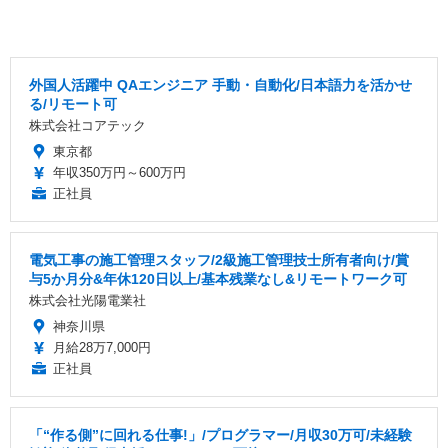
外国人活躍中 QAエンジニア 手動・自動化/日本語力を活かせ
る/リモート可
株式会社コアテック
東京都
年収350万円～600万円
正社員
電気工事の施工管理スタッフ/2級施工管理技士所有者向け/賞
与5か月分&年休120日以上/基本残業なし&リモートワーク可
株式会社光陽電業社
神奈川県
月給28万7,000円
正社員
「“作る側”に回れる仕事!」/プログラマー/月収30万可/未経験