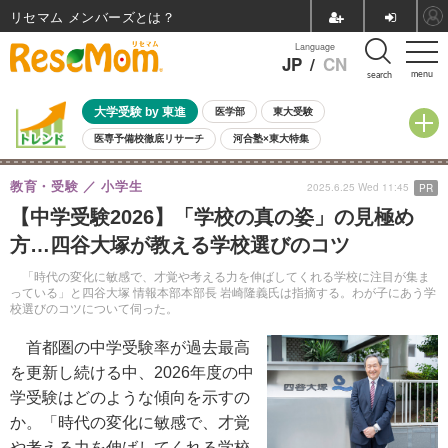
リセマム メンバーズ
Language
JP
/
CN
menu
search
大学受験 by 東進
医学部
東大受験
医専予備校徹底リサーチ
河合塾×東大特集
親子で考える大学選び
高校受験
中学受験
小学校受験
教育・受験
小学生
2025.6.25 Wed 11:45
PR
共通テスト
夏休み
8月開催学校説明会・相談会
【中学受験2026】「学校の真の姿」の見極め
8月開催イベント・WS
全国公立高校 過去問
人気記事
方…四谷大塚が教える学校選びのコツ
自由研究教材（小学生向け）
自由研究教材（中学生向け）
ランキング
「時代の変化に敏感で、才覚や考える力を伸ばしてくれる学校に注目が集ま
っている」と四谷大塚 情報本部本部長 岩崎隆義氏は指摘する。わが子にあう学
校選びのコツについて伺った。
首都圏の中学受験率が過去最高
を更新し続ける中、2026年度の中
学受験はどのような傾向を示すの
か。「時代の変化に敏感で、才覚
や考える力を伸ばしてくれる学校