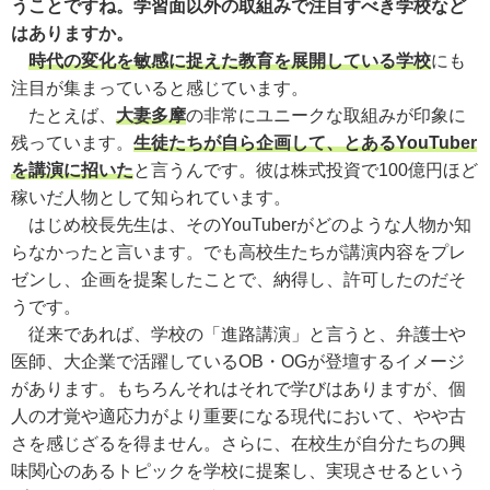
うことですね。学習面以外の取組みで注目すべき学校など
はありますか。
時代の変化を敏感に捉えた教育を展開している学校
にも
注目が集まっていると感じています。
たとえば、
大妻多摩
の非常にユニークな取組みが印象に
残っています。
生徒たちが自ら企画して、とあるYouTuber
を講演に招いた
と言うんです。彼は株式投資で100億円ほど
稼いだ人物として知られています。
はじめ校長先生は、そのYouTuberがどのような人物か知
らなかったと言います。でも高校生たちが講演内容をプレ
ゼンし、企画を提案したことで、納得し、許可したのだそ
うです。
従来であれば、学校の「進路講演」と言うと、弁護士や
医師、大企業で活躍しているOB・OGが登壇するイメージ
があります。もちろんそれはそれで学びはありますが、個
人の才覚や適応力がより重要になる現代において、やや古
さを感じざるを得ません。さらに、在校生が自分たちの興
味関心のあるトピックを学校に提案し、実現させるという