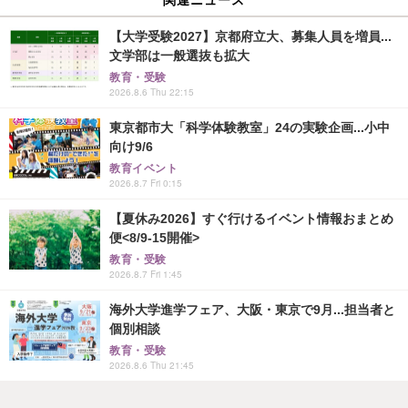
【大学受験2027】京都府立大、募集人員を増員...
文学部は一般選抜も拡大
教育・受験
2026.8.6 Thu 22:15
東京都市大「科学体験教室」24の実験企画...小中
向け9/6
教育イベント
2026.8.7 Fri 0:15
【夏休み2026】すぐ行けるイベント情報おまとめ
便<8/9-15開催>
教育・受験
2026.8.7 Fri 1:45
海外大学進学フェア、大阪・東京で9月...担当者と
個別相談
教育・受験
2026.8.6 Thu 21:45