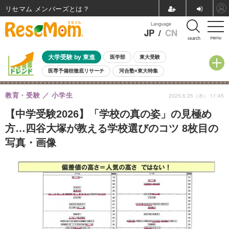
リセマム メンバーズ
Language
JP
/
CN
menu
search
大学受験 by 東進
医学部
東大受験
医専予備校徹底リサーチ
河合塾×東大特集
親子で考える大学選び
高校受験
中学受験
小学校受験
教育・受験
小学生
2025.6.25（水） 11:45
共通テスト
夏休み
8月開催学校説明会・相談会
8月開催イベント・WS
全国公立高校 過去問
人気記事
【中学受験2026】「学校の真の姿」の見極め
自由研究教材（小学生向け）
自由研究教材（中学生向け）
ランキング
方…四谷大塚が教える学校選びのコツ 8枚目の
写真・画像