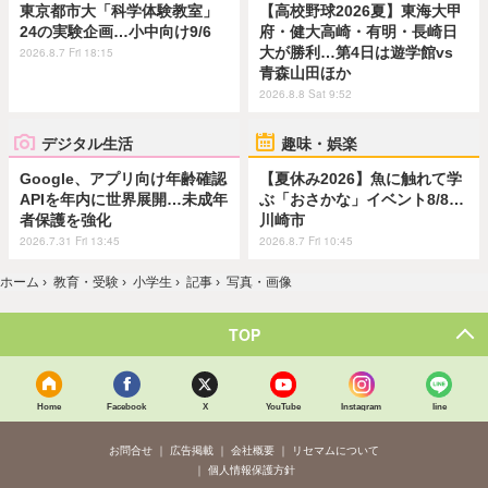
東京都市大「科学体験教室」
【高校野球2026夏】東海大甲
24の実験企画…小中向け9/6
府・健大高崎・有明・長崎日
大が勝利…第4日は遊学館vs
2026.8.7 Fri 18:15
青森山田ほか
2026.8.8 Sat 9:52
デジタル生活
趣味・娯楽
Google、アプリ向け年齢確認
【夏休み2026】魚に触れて学
APIを年内に世界展開…未成年
ぶ「おさかな」イベント8/8…
者保護を強化
川崎市
2026.7.31 Fri 13:45
2026.8.7 Fri 10:45
ホーム
›
教育・受験
›
小学生
›
記事
›
写真・画像
TOP
Home
Facebook
X
YouTube
Instagram
line
お問合せ
広告掲載
会社概要
リセマムについて
個人情報保護方針