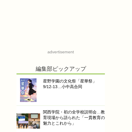
advertisement
編集部ピックアップ
星野学園の文化祭「星華祭」
9/12-13…小中高合同
関西学院・初の全学校説明会…教
育現場から語られた「一貫教育の
魅力とこれから」