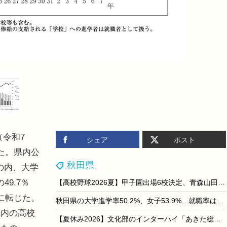
（令和7
シェア
ポスト
た。県内公
秋田県
の内、大学
49.7％
【高校野球2026夏】甲子園出場6校決定、青森山田が延長サヨナラ勝ち
に転じた。
秋田県の大学進学率50.2%、女子53.9%…就職率は27.2%
内の高校
【夏休み2026】文化部のインターハイ「あきた総文」7/26-8/1