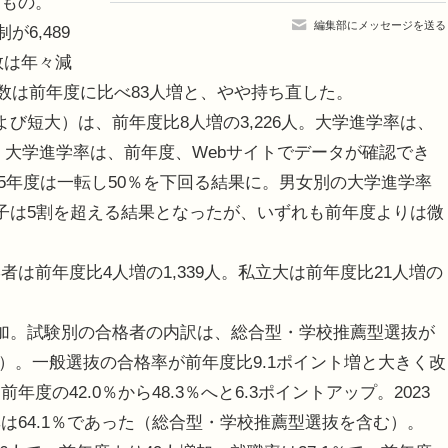
るもの。
編集部にメッセージを送る
6,489
数は年々減
総数は前年度に比べ83人増と、やや持ち直した。
短大）は、前年度比8人増の3,226人。大学進学率は、
た。大学進学率は、前年度、Webサイトでデータが確認でき
025年度は一転し50％を下回る結果に。男女別の大学進学率
、女子は5割を超える結果となったが、いずれも前年度よりは微
前年度比4人増の1,339人。私立大は前年度比21人増の
加。試験別の合格者の内訳は、総合型・学校推薦型選抜が
8.1％）。一般選抜の合格率が前年度比9.1ポイント増と大きく改
の42.0％から48.3％へと6.3ポイントアップ。2023
は64.1％であった（総合型・学校推薦型選抜を含む）。