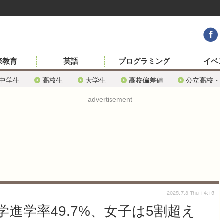
際教育
英語
プログラミング
イベ
中学生
高校生
大学生
高校偏差値
公立高校・
advertisement
2025.7.3 Thu 14:15
進学率49.7%、女子は5割超え