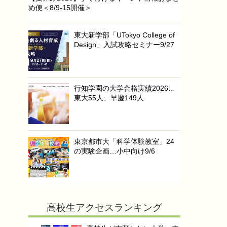
め便＜8/9-15開催＞
東大新学部「UTokyo College of
Design」入試攻略セミナー9/27
行知学園の大学合格実績2026…
東大55人、早慶149人
東京都市大「科学体験教室」24
の実験企画…小中向け9/6
高校生アクセスランキング