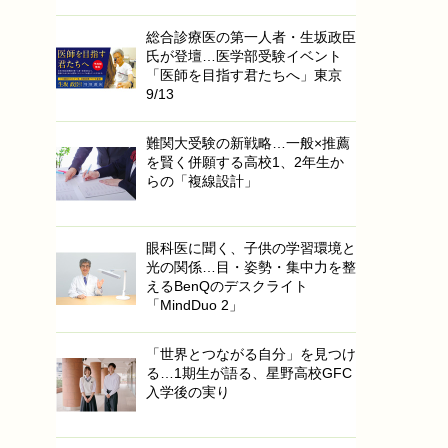
総合診療医の第一人者・生坂政臣
氏が登壇…医学部受験イベント
「医師を目指す君たちへ」東京
9/13
難関大受験の新戦略…一般×推薦
を賢く併願する高校1、2年生か
らの「複線設計」
眼科医に聞く、子供の学習環境と
光の関係…目・姿勢・集中力を整
えるBenQのデスクライト
「MindDuo 2」
「世界とつながる自分」を見つけ
る…1期生が語る、星野高校GFC
入学後の実り