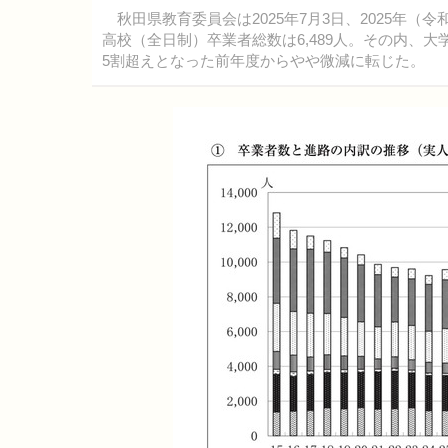
秋田県教育委員会は2025年7月3日、2025年（
高校（全日制）卒業者総数は6,489人。その内、大学
5割超えとなった前年度からやや微減に転じた。