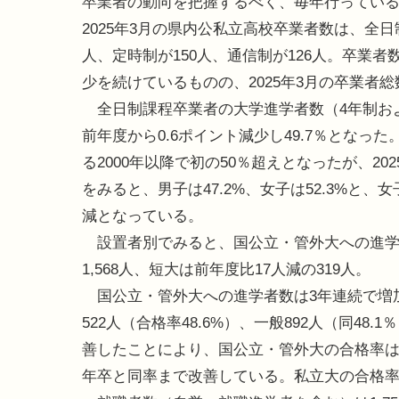
卒業者の動向を把握するべく、毎年行ってい
2025年3月の県内公私立高校卒業者数は、全日制が
人、定時制が150人、通信制が126人。卒業者
少を続けているものの、2025年3月の卒業者
全日制課程卒業者の大学進学者数（4年制および
前年度から0.6ポイント減少し49.7％となっ
る2000年以降で初の50％超えとなったが、2
をみると、男子は47.2%、女子は52.3%と
減となっている。
設置者別でみると、国公立・管外大への進学者は
1,568人、短大は前年度比17人減の319人。
国公立・管外大への進学者数は3年連続で増
522人（合格率48.6%）、一般892人（同4
善したことにより、国公立・管外大の合格率は前年度
年卒と同率まで改善している。私立大の合格率