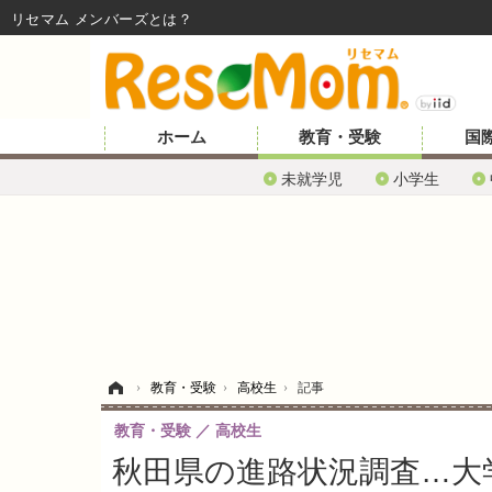
リセマム メンバーズ
ホーム
教育・受験
国
未就学児
小学生
ホーム
›
教育・受験
›
高校生
›
記事
教育・受験
高校生
秋田県の進路状況調査…大学