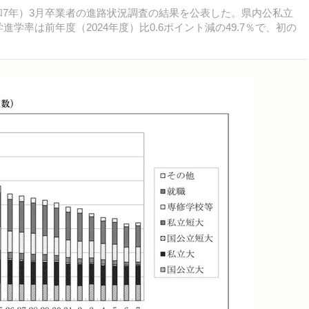
令和7年）3月卒業者の進路状況調査の結果を公表した。県内公私立
進学率は前年度（2024年度）比0.6ポイント減の49.7％で、初の