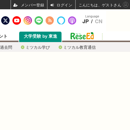
ログイン
こんにちは、ゲストさん
Language
JP
/
CN
ント
大学受験 by 東進
過去問
ミツカル学び
ミツカル教育通信