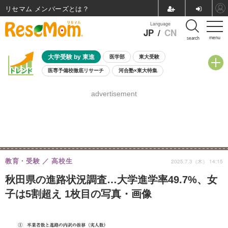
リセマム メンバーズ
Language
JP
/
CN
menu
search
大学受験 by 東進
医学部
東大受験
医専予備校徹底リサーチ
河合塾×東大特集
親子で考える大学選び
高校受験
中学受験
小学校受験
advertisement
共通テスト
夏休み
8月開催学校説明会・相談会
8月開催イベント・WS
全国公立高校 過去問
人気記事
自由研究教材（小学生向け）
自由研究教材（中学生向け）
ランキング
教育・受験
高校生
2025.7.3（木） 14:15
秋田県の進路状況調査…大学進学率49.7%、女
子は5割超え 1枚目の写真・画像