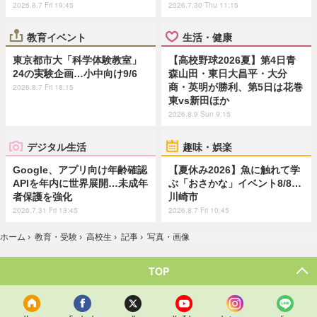
2026.8.7 Fri 19:45
2026.7.30 Thu 11:15
教育イベント
生活・健康
東京都市大「科学体験教室」
【高校野球2026夏】第4日青
24の実験企画…小中向け9/6
森山田・東日大昌平・大分
商・英明が勝利、第5日は花巻
2026.8.7 Fri 18:15
東vs新田ほか
2026.8.9 Sun 9:15
デジタル生活
趣味・娯楽
Google、アプリ向け年齢確認
【夏休み2026】魚に触れて学
APIを年内に世界展開…未成年
ぶ「おさかな」イベント8/8…
者保護を強化
川崎市
2026.7.31 Fri 13:45
2026.8.7 Fri 10:45
ホーム
›
教育・受験
›
高校生
›
記事
›
写真・画像
TOP