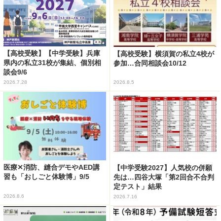
【高校受験】【中学受験】兵庫
【高校受験】横須賀の私立4校が
県内の私立31校が集結、個別相
参加…合同相談会10/12
談会9/6
2026.7.28
2026.8.5
医療✕消防、縫合デモやAED講
【中学受験2027】人気校の併願
習も「おしごと体験博」9/5
先は…四谷大塚「第2回合不合判
定テスト」結果
2026.8.6
2026.7.16