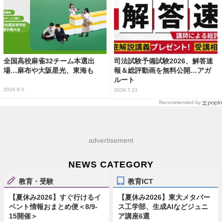
全国高校麻雀32チーム本選出
司法試験予備試験2026、解答速
場…麻布や大阪星光、東海も
報＆総評動画を無料公開…アガ
ルート
2026.8.5
2026.7.21
Recommended by
advertisement
NEWS CATEGORY
教育・受験
教育ICT
【夏休み2026】すぐ行けるイ
【夏休み2026】東大メタバー
ベント情報おまとめ便＜8/9-
ス工学部、生成AIなどジュニ
15開催＞
ア講座6選