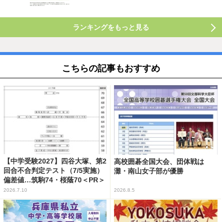
ランキングをもっと見る
こちらの記事もおすすめ
【中学受験2027】四谷大塚、第2
高校囲碁全国大会、団体戦は
回合不合判定テスト（7/5実施）
灘・南山女子部が優勝
偏差値…筑駒74・桜蔭70＜PR＞
2026.7.10
2026.8.5