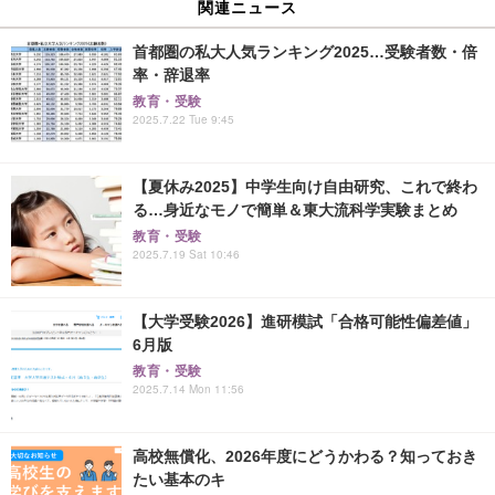
関連ニュース
首都圏の私大人気ランキング2025…受験者数・倍
率・辞退率
教育・受験
2025.7.22 Tue 9:45
【夏休み2025】中学生向け自由研究、これで終わ
る…身近なモノで簡単＆東大流科学実験まとめ
教育・受験
2025.7.19 Sat 10:46
【大学受験2026】進研模試「合格可能性偏差値」
6月版
教育・受験
2025.7.14 Mon 11:56
高校無償化、2026年度にどうかわる？知っておき
たい基本のキ