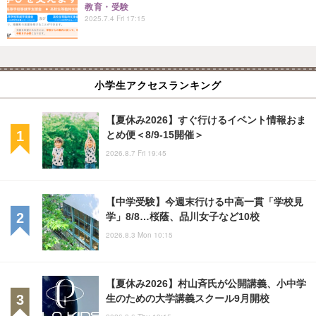
教育・受験
2025.7.4 Fri 17:15
小学生アクセスランキング
【夏休み2026】すぐ行けるイベント情報おま
とめ便＜8/9-15開催＞
2026.8.7 Fri 19:45
【中学受験】今週末行ける中高一貫「学校見
学」8/8…桜蔭、品川女子など10校
2026.8.3 Mon 10:15
【夏休み2026】村山斉氏が公開講義、小中学
生のための大学講義スクール9月開校