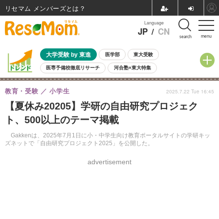
リセマム メンバーズ
Language
JP
/
CN
menu
search
大学受験 by 東進
医学部
東大受験
医専予備校徹底リサーチ
河合塾×東大特集
親子で考える大学選び
高校受験
中学受験
小学校受験
教育・受験
小学生
2025.7.22 Tue 16:45
共通テスト
夏休み
8月開催学校説明会・相談会
【夏休み20205】学研の自由研究プロジェク
8月開催イベント・WS
全国公立高校 過去問
人気記事
ト、500以上のテーマ掲載
自由研究教材（小学生向け）
自由研究教材（中学生向け）
ランキング
Gakkenは、2025年7月1日に小・中学生向け教育ポータルサイトの学研キッ
ズネットで「自由研究プロジェクト2025」を公開した。
advertisement