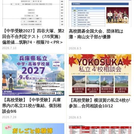
【中学受験2027】四谷大塚、第2
高校囲碁全国大会、団体戦は
回合不合判定テスト（7/5実施）
灘・南山女子部が優勝
偏差値…筑駒74・桜蔭70＜PR＞
2026.7.10
2026.8.5
【高校受験】【中学受験】兵庫
【高校受験】横須賀の私立4校が
県内の私立31校が集結、個別相
参加…合同相談会10/12
談会9/6
2026.7.28
2026.8.5