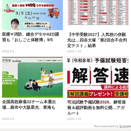
医療✕消防、縫合デモやAED講
【中学受験2027】人気校の併願
習も「おしごと体験博」9/5
先は…四谷大塚「第2回合不合判
定テスト」結果
2026.8.6
2026.7.16
全国高校麻雀32チーム本選出
司法試験予備試験2026、解答速
場…麻布や大阪星光、東海も
報＆総評動画を無料公開…アガ
ルート
2026.8.5
2026.7.21
Recommended by