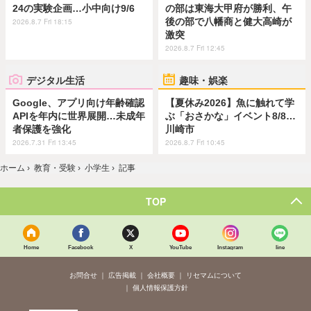
24の実験企画…小中向け9/6
の部は東海大甲府が勝利、午
後の部で八幡商と健大高崎が
2026.8.7 Fri 18:15
激突
2026.8.7 Fri 12:45
デジタル生活
趣味・娯楽
Google、アプリ向け年齢確認
【夏休み2026】魚に触れて学
APIを年内に世界展開…未成年
ぶ「おさかな」イベント8/8…
者保護を強化
川崎市
2026.7.31 Fri 13:45
2026.8.7 Fri 10:45
ホーム
›
教育・受験
›
小学生
›
記事
TOP
Home
Facebook
X
YouTube
Instagram
line
お問合せ
広告掲載
会社概要
リセマムについて
個人情報保護方針