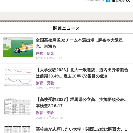
Sponsored by
関連ニュース
全国高校麻雀32チーム本選出場...麻布や大阪星
光、東海も
趣味・娯楽
2026.8.5 Wed 1:45
【大学受験2026】北大一般選抜、道内出身者割合
は前期33.4%...過去10年で2番目の低さ
教育・受験
2026.8.5 Wed 0:45
【高校受験2027】群馬県公立高、実施要項公表...
本検査2/16-17
教育・受験
2026.8.4 Tue 23:15
高校生が志願したい大学・関西...2位は関西大、1