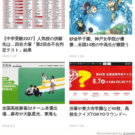
【中学受験2027】人気校の併願
砂金甲子園、神戸女学院が優
先は…四谷大塚「第2回合不合判
勝…全国14校の中高生が腕競う
定テスト」結果
2026.7.16
2026.7.29
全国高校麻雀32チーム本選出
渋幕や東大寺学園など40校、高
場…麻布や大阪星光、東海も
校生クイズTOKYOラウンドへ
2026.8.5
2026.7.29
Recommended by