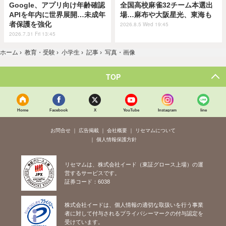
Google、アプリ向け年齢確認
全国高校麻雀32チーム本選出
APIを年内に世界展開…未成年
場…麻布や大阪星光、東海も
者保護を強化
2026.8.5 Wed 19:45
2026.7.31 Fri 13:45
ホーム
›
教育・受験
›
小学生
›
記事
›
写真・画像
TOP
Home
Facebook
X
YouTube
Instagram
line
お問合せ
広告掲載
会社概要
リセマムについて
個人情報保護方針
リセマムは、株式会社イード（東証グロース上場）の運
営するサービスです。
証券コード：6038
株式会社イードは、個人情報の適切な取扱いを行う事業
者に対して付与されるプライバシーマークの付与認定を
受けています。