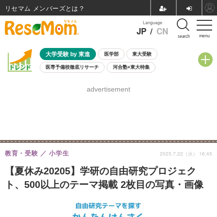
リセマム メンバーズ
Language
JP
/
CN
menu
search
大学受験 by 東進
医学部
東大受験
医専予備校徹底リサーチ
河合塾×東大特集
親子で考える大学選び
高校受験
中学受験
小学校受験
advertisement
共通テスト
夏休み
8月開催学校説明会・相談会
8月開催イベント・WS
全国公立高校 過去問
人気記事
自由研究教材（小学生向け）
自由研究教材（中学生向け）
ランキング
教育・受験
小学生
2025.7.22（火） 16:45
【夏休み20205】学研の自由研究プロジェク
ト、500以上のテーマ掲載 2枚目の写真・画像