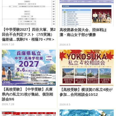
【中学受験2027】四谷大塚、第2
高校囲碁全国大会、団体戦は
回合不合判定テスト（7/5実施）
灘・南山女子部が優勝
偏差値…筑駒74・桜蔭70＜PR＞
2026.7.10
2026.8.5
【高校受験】【中学受験】兵庫
【高校受験】横須賀の私立4校が
県内の私立31校が集結、個別相
参加…合同相談会10/12
談会9/6
2026.7.28
2026.8.5