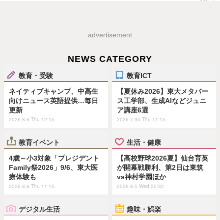
advertisement
NEWS CATEGORY
教育・受験
教育ICT
ネイティブキャンプ、中高生
【夏休み2026】東大メタバー
向けニュース英語提供…毎日
ス工学部、生成AIなどジュニ
更新
ア講座6選
2026.8.6 Thu 12:15
2026.7.30 Thu 11:15
教育イベント
生活・健康
4歳～小3対象「プレジデント
【高校野球2026夏】仙台育英
Family祭2026」9/6、東大医
が開幕戦勝利、第2日は東筑
療体験も
vs神村学園ほか
2026.8.6 Thu 11:15
2026.8.5 Wed 20:32
デジタル生活
趣味・娯楽