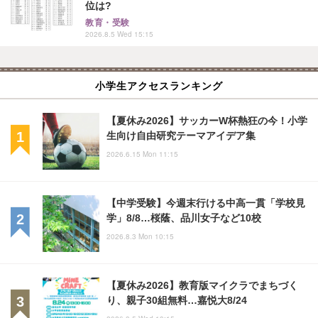
位は?
教育・受験
2026.8.5 Wed 15:15
小学生アクセスランキング
【夏休み2026】サッカーW杯熱狂の今！小学
生向け自由研究テーマアイデア集
2026.6.15 Mon 11:15
【中学受験】今週末行ける中高一貫「学校見
学」8/8…桜蔭、品川女子など10校
2026.8.3 Mon 10:15
【夏休み2026】教育版マイクラでまちづく
り、親子30組無料…嘉悦大8/24