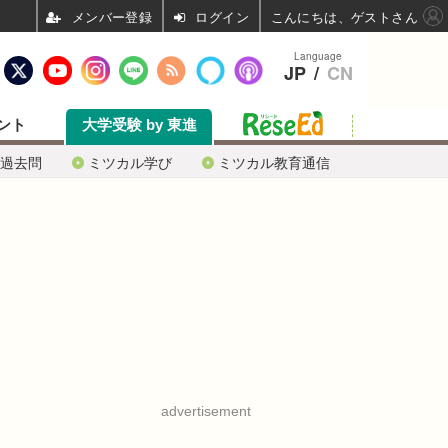
ログイン
こんにちは、ゲストさん
Language
JP
/
CN
ント
大学受験 by 東進
過去問
ミツカル学び
ミツカル教育通信
advertisement