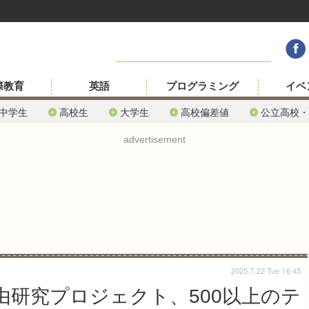
際教育
英語
プログラミング
イベ
中学生
高校生
大学生
高校偏差値
公立高校・
advertisement
2025.7.22 Tue 16:45
自由研究プロジェクト、500以上のテ