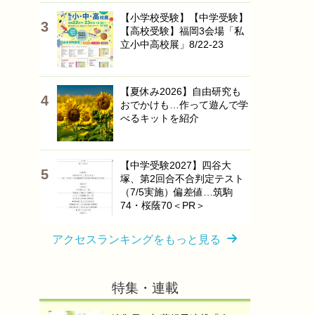
【小学校受験】【中学受験】
【高校受験】福岡3会場「私
立小中高校展」8/22-23
【夏休み2026】自由研究も
おでかけも…作って遊んで学
べるキットを紹介
【中学受験2027】四谷大
塚、第2回合不合判定テスト
（7/5実施）偏差値…筑駒
74・桜蔭70＜PR＞
アクセスランキングをもっと見る
特集・連載