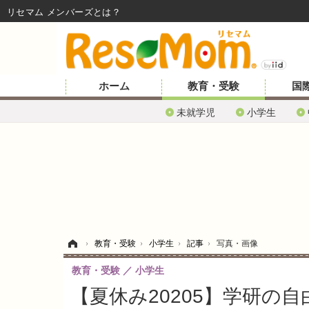
リセマム メンバーズ
ホーム
教育・受験
国
未就学児
小学生
ホーム
›
教育・受験
›
小学生
›
記事
›
写真・画像
教育・受験
小学生
【夏休み20205】学研の