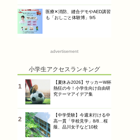
医療✕消防、縫合デモやAED講習
も「おしごと体験博」9/5
advertisement
小学生アクセスランキング
【夏休み2026】サッカーW杯
熱狂の今！小学生向け自由研
究テーマアイデア集
【中学受験】今週末行ける中
高一貫「学校見学」8/8…桜
蔭、品川女子など10校