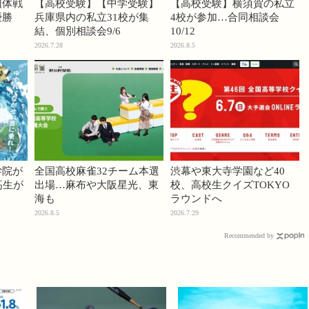
団体戦
【高校受験】【中学受験】
【高校受験】横須賀の私立
優勝
兵庫県内の私立31校が集
4校が参加…合同相談会
結、個別相談会9/6
10/12
2026.7.28
2026.8.5
学院が
全国高校麻雀32チーム本選
渋幕や東大寺学園など40
高生が
出場…麻布や大阪星光、東
校、高校生クイズTOKYO
海も
ラウンドへ
2026.8.5
2026.7.29
Recommended by