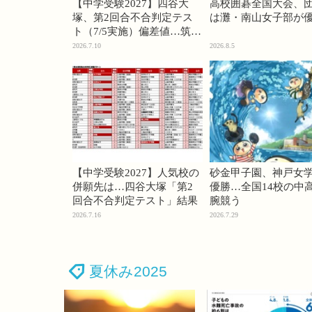
【中学受験2027】四谷大
高校囲碁全国大会、
塚、第2回合不合判定テス
は灘・南山女子部が
ト（7/5実施）偏差値…筑駒
74・桜蔭70＜PR＞
2026.7.10
2026.8.5
【中学受験2027】人気校の
砂金甲子園、神戸女
併願先は…四谷大塚「第2
優勝…全国14校の中
回合不合判定テスト」結果
腕競う
2026.7.16
2026.7.29
夏休み2025