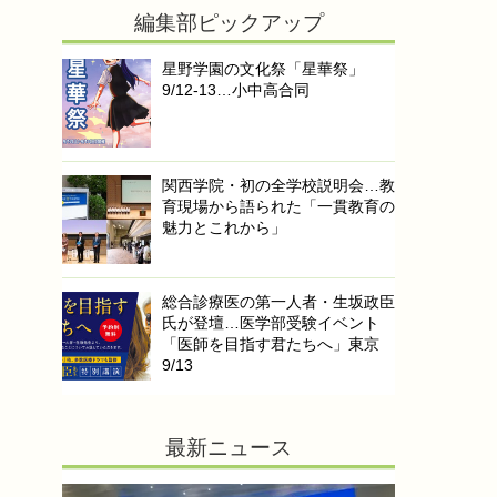
編集部ピックアップ
星野学園の文化祭「星華祭」
9/12-13…小中高合同
関西学院・初の全学校説明会…教
育現場から語られた「一貫教育の
魅力とこれから」
総合診療医の第一人者・生坂政臣
氏が登壇…医学部受験イベント
「医師を目指す君たちへ」東京
9/13
最新ニュース