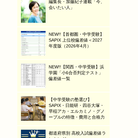
編集長・加藤紀子連載「今、
会いたい人」
NEW!!【首都圏・中学受験】
SAPIX 上位校偏差値＜2027
年度版（2026年4月）
NEW!!【関西・中学受験】浜
学園「小6合否判定テスト」
偏差値一覧
【中学受験の塾選び】
SAPIX・日能研・四谷大塚・
早稲アカ・エルカミノ・グノ
ーブルの特徴・費用と合格力
都道府県別 高校入試偏差値ラ