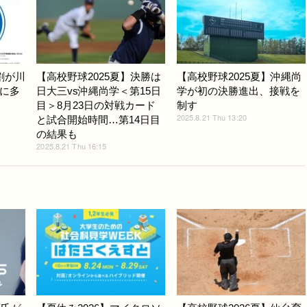
割が川
【高校野球2025夏】決勝は
【高校野球2025夏】沖縄尚
に多
日大三vs沖縄尚学＜第15日
学が初の決勝進出、接戦を
目＞8月23日の対戦カード
制す
2025.8.21 Thu 13:20
と試合開始時間…第14日目
の結果も
2025.8.21 Thu 16:15