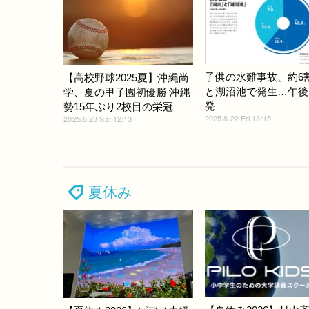
子供の水難事故、約6
【高校野球2025夏】沖縄尚
と湖沼池で発生…午後
学、夏の甲子園初優勝 沖縄
発
勢15年ぶり2校目の栄冠
2025.8.22 Fri 13:15
2025.8.23 Sat 12:13
夏休み