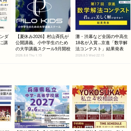
ンダ
【夏休み2026】村山斉氏が
灘・渋幕など全国の中高生
9に講
公開講義、小中学生のため
18名が入賞...京進「数学解
の大学講義スクール9月開校
法コンテスト」結果発表
2026.8.6 Thu 1:15
2026.8.5 Wed 22:15