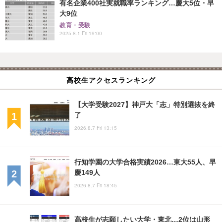
有名企業400社実就職率ランキング…慶大5位・早
大9位
教育・受験
2025.8.1 Fri 19:00
高校生アクセスランキング
【大学受験2027】神戸大「志」特別選抜を終
了
2026.8.7 Fri 13:15
行知学園の大学合格実績2026…東大55人、早
慶149人
2026.8.7 Fri 18:45
高校生が志願したい大学・東北…2位は山形