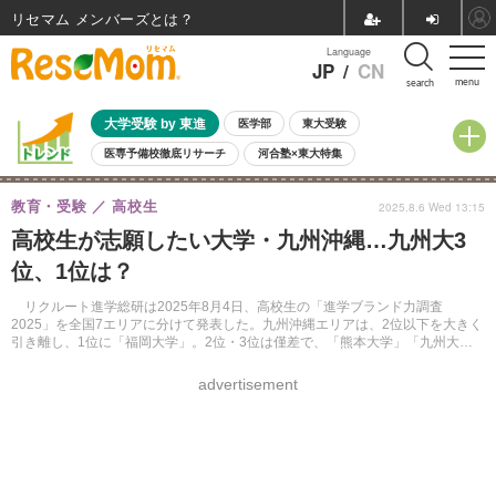
リセマム メンバーズ
Language
JP
/
CN
menu
search
大学受験 by 東進
医学部
東大受験
医専予備校徹底リサーチ
河合塾×東大特集
親子で考える大学選び
高校受験
中学受験
小学校受験
教育・受験
高校生
2025.8.6 Wed 13:15
共通テスト
夏休み
8月開催学校説明会・相談会
高校生が志願したい大学・九州沖縄…九州大3
8月開催イベント・WS
全国公立高校 過去問
人気記事
位、1位は？
自由研究教材（小学生向け）
自由研究教材（中学生向け）
ランキング
リクルート進学総研は2025年8月4日、高校生の「進学ブランド力調査
2025」を全国7エリアに分けて発表した。九州沖縄エリアは、2位以下を大きく
引き離し、1位に「福岡大学」。2位・3位は僅差で、「熊本大学」「九州大
学」の順となった。
advertisement