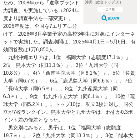
ため、2008年から「進学ブランド
沖縄（総合トップ10）
力調査」を実施している（2024年
全 3 枚
度より調査手法を一部変更）。
拡大写真
2025年度は、全国を7エリアに分
けて、2026年3月卒業予定の高校3年生に対象にインターネ
ットで実施した。調査期間は、2025年4月1日～5月6日。有
効回答数は1万6,850人。
九州沖縄エリアは、1位「福岡大学（志願度17.1％）」、
2位「熊本大学（同11.1％）」、3位「九州大学（同
10.8％）」、4位「西南学院大学（同8.1％）」、5位「佐賀
大学（同6.7％）」、6位「鹿児島大学（同6.6％）」、7位
「長崎大学（同6.5％）」、8位「九州産業大学（同
6.3％）」、9位「北九州市立大学（同6.1％）」、10位「琉
球大学（同5.2％）」。トップ10は、私立3校に対し、国公
立が7校ランクイン。熊本大学と九州大学は、わずか0.3ポ
イント差の僅差となった。
男女別にみると、男子は、1位「福岡大学（志願度
19.7％）」、2位「九州大学（同13.3％）」、3位「熊本大