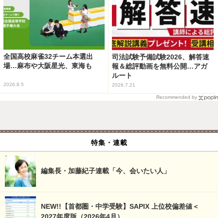
全国高校麻雀32チーム本選出
司法試験予備試験2026、解答速
場…麻布や大阪星光、東海も
報＆総評動画を無料公開…アガ
ルート
2026.8.5
2026.7.21
Recommended by
特集・連載
編集長・加藤紀子連載「今、会いたい人」
NEW!!【首都圏・中学受験】SAPIX 上位校偏差値＜
2027年度版（2026年4月）