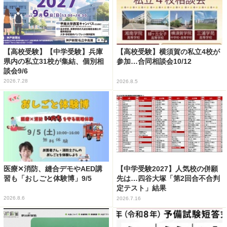
【高校受験】【中学受験】兵庫
【高校受験】横須賀の私立4校が
県内の私立31校が集結、個別相
参加…合同相談会10/12
談会9/6
2026.7.28
2026.8.5
医療✕消防、縫合デモやAED講
【中学受験2027】人気校の併願
習も「おしごと体験博」9/5
先は…四谷大塚「第2回合不合判
定テスト」結果
2026.8.6
2026.7.16