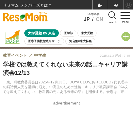
リセマム メンバーズ
Language
JP
/
CN
menu
search
大学受験 by 東進
医学部
東大受験
医専予備校徹底リサーチ
河合塾×東大特集
親子で考える大学選び
高校受験
中学受験
小学校受験
教育イベント
中学生
2025.12.3 Wed 17:15
共通テスト
夏休み
8月開催学校説明会・相談会
学校では教えてくれない未来の話…キャリア講
8月開催イベント・WS
全国公立高校 過去問
人気記事
演会12/13
自由研究教材（小学生向け）
自由研究教材（中学生向け）
ランキング
東川町教育委員会は2025年12月13日、DOYA CEOでありCLOUDY代表理事
の銅冶勇人氏を講師に迎え、中高生のための進路・キャリア教育講演会「学校
では教えてくれない、教科書の先にある未来の話」を開催する。会場は、東川
町複合交流施設せんとぴゅあI講堂。
advertisement