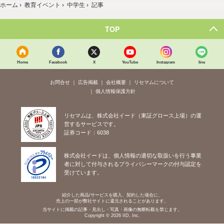
ホーム
›
教育イベント
›
中学生
›
記事
TOP
Home
Facebook
X
YouTube
Instagram
line
お問合せ
広告掲載
会社概要
リセマムについて
個人情報保護方針
リセマムは、株式会社イード（東証グロース上場）の運
営するサービスです。
証券コード：6038
株式会社イードは、個人情報の適切な取扱いを行う事業
者に対して付与されるプライバシーマークの付与認定を
受けています。
紹介した商品/サービスを購入、契約した場合に、
売上の一部が弊社サイトに還元されることがあります。
当サイトに掲載の記事・見出し・写真・画像の無断転載を禁じます。
Copyright © 2026 IID, Inc.