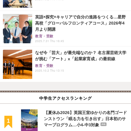
英語×探究×キャリアで自分の進路をつくる…星野
高校「グローバルフロンティアコース」2026年4
月より開講
教育・受験
2025.7.31 Thu 16:45
なぜ今「芸大」が最先端なのか？ 名古屋芸術大学
が挑む「アート」x「起業家育成」の最前線
教育・受験
2025.10.2 Thu 13:15
中学生アクセスランキング
【夏休み2026】英国王室ゆかりの名門ゴード
ンストウン「眠る力を引き出す」日本初のサ
マープログラム…小4-中3対象
PR