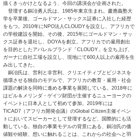
描くきっかけとなるよう、今回の講演会が企画された。
登壇する銅冶勇人氏は、1985年東京生まれ。慶應義塾大
学を卒業後、ゴールドマン・サックス証券に入社した経歴
をもつ。2010年にNPO法人CLOUDYを設立し、アフリカで
の学校建設を開始。その後、2015年にゴールドマン・サッ
クス証券を退社し、DOYAを創立。アフリカでの雇用創出
を目的としたアパレルブランド「CLOUDY」を立ち上げ、
ガーナに自社工場を設立し、現地にて600人以上の雇用を生
み出してきた。
銅冶氏は、営利と非営利、クリエイティブとビジネスを
循環させる独自のモデルで、アフリカの教育・雇用・社会
課題の解決を同時に進める事業を展開している。2018年に
はビル＆メリンダ・ゲイツ財団が主催するニューヨークの
イベントに日本人として初めて参加。2019年には
TICAD7（アフリカ開発会議）のGlobal Citizen主催イベン
トにおいてスピーカーとして登壇するなど、国際的にも活
動している。独自の事業モデルの背景にある、銅冶氏の価
値観や経験、想いに触れることは、これからの社会へと羽