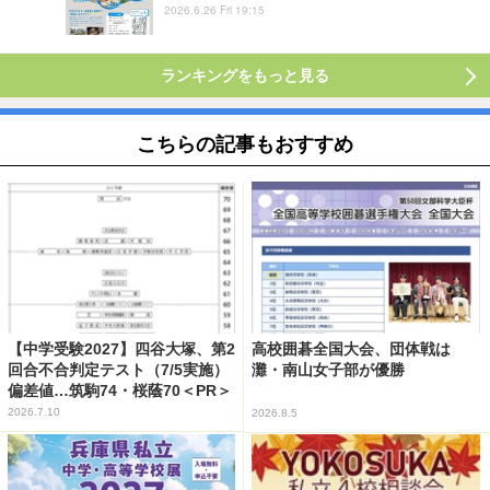
2026.6.26 Fri 19:15
ランキングをもっと見る
こちらの記事もおすすめ
【中学受験2027】四谷大塚、第2
高校囲碁全国大会、団体戦は
回合不合判定テスト（7/5実施）
灘・南山女子部が優勝
偏差値…筑駒74・桜蔭70＜PR＞
2026.7.10
2026.8.5