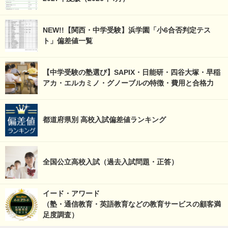
NEW!!【関西・中学受験】浜学園「小6合否判定テス
ト」偏差値一覧
【中学受験の塾選び】SAPIX・日能研・四谷大塚・早稲
アカ・エルカミノ・グノーブルの特徴・費用と合格力
都道府県別 高校入試偏差値ランキング
全国公立高校入試（過去入試問題・正答）
イード・アワード
（塾・通信教育・英語教育などの教育サービスの顧客満
足度調査）