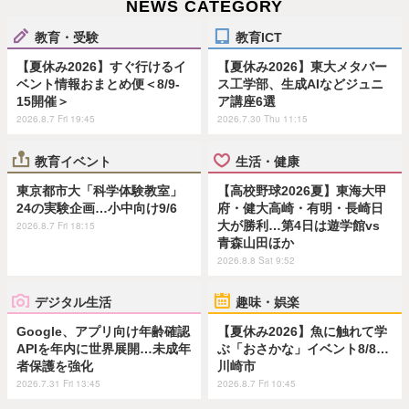
NEWS CATEGORY
教育・受験
教育ICT
【夏休み2026】すぐ行けるイ
【夏休み2026】東大メタバー
ベント情報おまとめ便＜8/9-
ス工学部、生成AIなどジュニ
15開催＞
ア講座6選
2026.8.7 Fri 19:45
2026.7.30 Thu 11:15
教育イベント
生活・健康
東京都市大「科学体験教室」
【高校野球2026夏】東海大甲
24の実験企画…小中向け9/6
府・健大高崎・有明・長崎日
大が勝利…第4日は遊学館vs
2026.8.7 Fri 18:15
青森山田ほか
2026.8.8 Sat 9:52
デジタル生活
趣味・娯楽
Google、アプリ向け年齢確認
【夏休み2026】魚に触れて学
APIを年内に世界展開…未成年
ぶ「おさかな」イベント8/8…
者保護を強化
川崎市
2026.7.31 Fri 13:45
2026.8.7 Fri 10:45