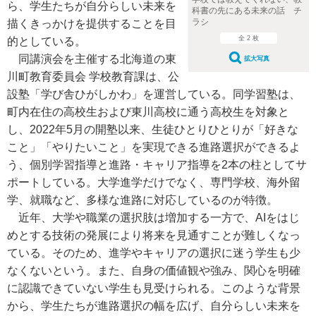
ら、学生たちが自分らしい未来を
科書の先にある未来の話 チ
ラシ
描くきっかけを提供することを目
全 2 枚
的としている。
同講演会を主催する北海道の東
拡大写真
川町教育委員会 学校教育課は、公
設塾「学び舎ひがしかわ」を運営している。同学習塾は、
町内在住の高校生および東川高校に通う高校生を対象と
し、2022年5月の開塾以来、生徒ひとりひとりが「好きな
こと」「やりたいこと」を実現できる進路選択ができるよ
う、個別学習指導と進路・キャリア指導を2本の柱としてサ
ポートしている。大学進学だけでなく、専門学校、海外留
学、就職など、多様な進路に対応しているのが特徴。
近年、大学や職業の選択肢は増加する一方で、AIをはじ
めとする技術の発展により将来を見通すことが難しくなっ
ている。そのため、進学やキャリアの選択に迷う学生も少
なくないという。また、自身の価値観や強み、関心を明確
に認識できていない学生も見受けられる。このような背景
から、学生たちが進路選択の幅を広げ、自分らしい未来を