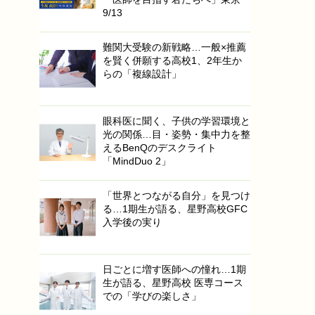
9/13
難関大受験の新戦略…一般×推薦
を賢く併願する高校1、2年生か
らの「複線設計」
眼科医に聞く、子供の学習環境と
光の関係…目・姿勢・集中力を整
えるBenQのデスクライト
「MindDuo 2」
「世界とつながる自分」を見つけ
る…1期生が語る、星野高校GFC
入学後の実り
日ごとに増す医師への憧れ…1期
生が語る、星野高校 医専コース
での「学びの楽しさ」