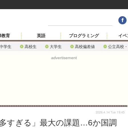
際教育
英語
プログラミング
イベ
中学生
高校生
大学生
高校偏差値
公立高校・
advertisement
2026.4.14 Tue 19:45
多すぎる」最大の課題…6か国調