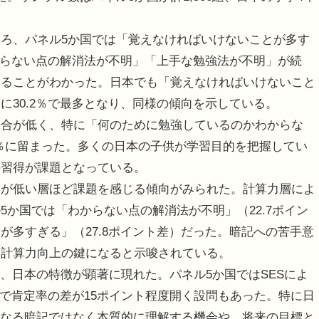
ろ、パネル5か国では「覚えなければいけないことが多す
わからない点の解消法が不明」「上手な勉強法が不明」が続
いることがわかった。日本でも「覚えなければいけないこと
に30.2％で最多となり、同様の傾向を示している。
合が低く、特に「何のために勉強しているのかわからな
2％に留まった。多くの日本の子供が学習目的を把握してい
の習得が課題となっている。
が低い層ほど課題を感じる傾向がみられた。計算力層によ
か国では「わからない点の解消法が不明」（22.7ポイン
が多すぎる」（27.8ポイント差）だった。暗記への苦手意
、計算力向上の鍵になると示唆されている。
、日本の特徴が顕著に現れた。パネル5か国ではSESによ
層で肯定率の差が15ポイント程度開く設問もあった。特に日
単なる暗記ではなく本質的に理解する機会や、将来の目標と