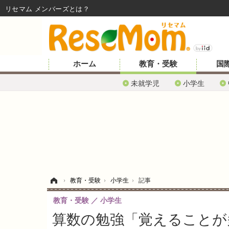
リセマム メンバーズ
ホーム
教育・受験
国
未就学児
小学生
ホーム
›
教育・受験
›
小学生
›
記事
教育・受験
小学生
算数の勉強「覚えることが