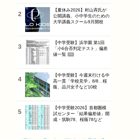
【夏休み2026】村山斉氏が
公開講義、小中学生のための
大学講義スクール9月開校
【中学受験】浜学園 第1回
「小6合否判定テスト」偏差
値一覧
PR
【中学受験】今週末行ける中
高一貫「学校見学」8/8…桜
蔭、品川女子など10校
【中学受験2026】首都圏模
試センター「結果偏差値」開
成・筑駒78、桜蔭78など