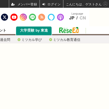
ログイン
こんにちは、ゲストさん
Language
JP
/
CN
ント
大学受験 by 東進
過去問
ミツカル学び
ミツカル教育通信