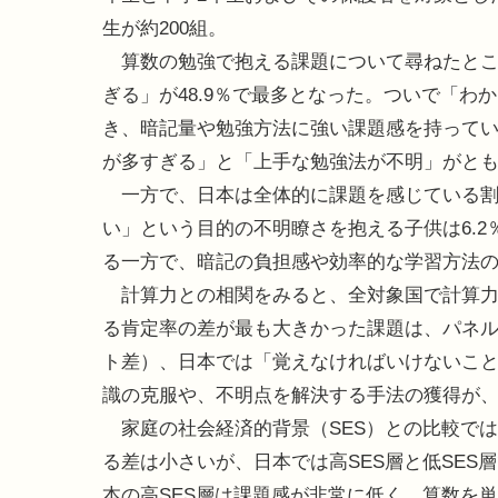
生が約200組。
算数の勉強で抱える課題について尋ねたとこ
ぎる」が48.9％で最多となった。ついで「
き、暗記量や勉強方法に強い課題感を持って
が多すぎる」と「上手な勉強法が不明」がとも
一方で、日本は全体的に課題を感じている割
い」という目的の不明瞭さを抱える子供は6.
る一方で、暗記の負担感や効率的な学習方法
計算力との相関をみると、全対象国で計算力
る肯定率の差が最も大きかった課題は、パネル5
ト差）、日本では「覚えなければいけないこと
識の克服や、不明点を解決する手法の獲得が
家庭の社会経済的背景（SES）との比較では
る差は小さいが、日本では高SES層と低SES
本の高SES層は課題感が非常に低く、算数を