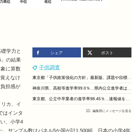
基礎学力と
シェア
ポスト
5」の結果
子供調査
対象に算数
「覚えなけ
東京都「子供政策強化の方針」最新版、課題や目標値など
の負担感が
神奈川県、高校等進学率99.0％…県内公立進学者は減少傾向
東京都、公立中卒業者の進学率98.45％…速報値を公表
メリカ、イ
編集部にメッセージを送る
ではインタ
い、小学4
。サンプル数はパネル5か国が計1,500組、日本の小学4年