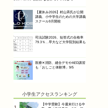
【夏休み2026】村山斉氏が公開
講義、小中学生のための大学講義
スクール9月開校
司法試験2026、短答式の合格率
79.3％…早大など大学院別結果も
医療✕消防、縫合デモやAED講習
も「おしごと体験博」9/5
小学生アクセスランキング
【中学受験】今週末行ける中