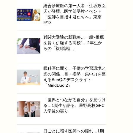
総合診療医の第一人者・生坂政臣
氏が登壇…医学部受験イベント
「医師を目指す君たちへ」東京
9/13
難関大受験の新戦略…一般×推薦
を賢く併願する高校1、2年生か
らの「複線設計」
眼科医に聞く、子供の学習環境と
光の関係…目・姿勢・集中力を整
えるBenQのデスクライト
「MindDuo 2」
「世界とつながる自分」を見つけ
る…1期生が語る、星野高校GFC
入学後の実り
日ごとに増す医師への憧れ…1期