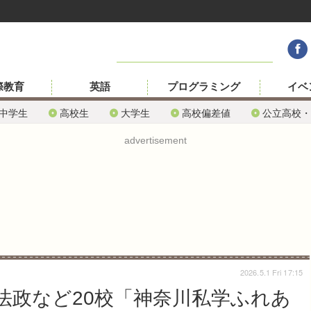
際教育
英語
プログラミング
イベ
中学生
高校生
大学生
高校偏差値
公立高校・
advertisement
2026.5.1 Fri 17:15
法政など20校「神奈川私学ふれあ