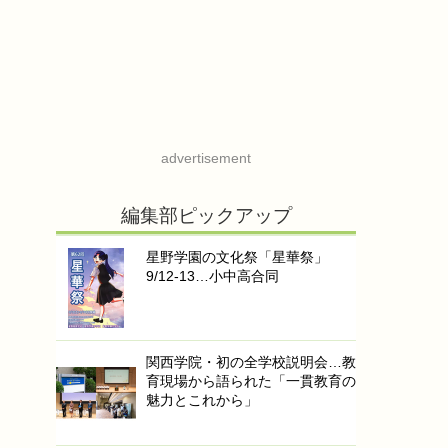
advertisement
編集部ピックアップ
星野学園の文化祭「星華祭」
9/12-13…小中高合同
関西学院・初の全学校説明会…教
育現場から語られた「一貫教育の
魅力とこれから」