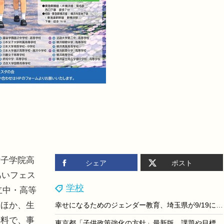
子学院高
シェア
ポスト
あいフェス
学校
立中・高等
るほか、生
幸せになるためのジェンダー教育、埼玉県が9/19に講演会
無料で、事
東京都「子供政策強化の方針」最新版、課題や目標値など