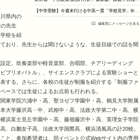
【中学受験】今週末行ける中高一貫「学校見学」8/8…桜蔭、品川女子など10校
川県内の
編集部にメッセージを送る
校の先生
各学校を紹
っており、先生からは聞けないような、生徒目線での話を聞
設定。吹奏楽部や軽音楽部、合唱部、チアリーディング
「ビブリオバトル」、サイエンスクラブによる実験ショーと
発表する。さらに、各校の生徒が制服を紹介する「制服ファ
スペースでは生徒によるお点前も行われる。
関東学院六浦中・高、聖ヨゼフ学園中・高、鶴見大学附属
日本大学藤沢高・中、武相中・高、法政大学第二中・高、横
、横浜富士見丘学園中・高、藤嶺藤沢中・高、英理女子学院
高、白鵬女子高、法政大学国際高、横浜清風高の計20校。
こと。参加希望者は、同イベント公式Webサイト内の専用