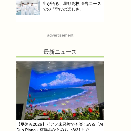
生が語る、星野高校 医専コース
での「学びの楽しさ」
advertisement
最新ニュース
【夏休み2026】ピアノ未経験でも楽しめる「AI
Duo Piano」横浜みなとみらい8/31まで