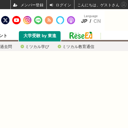
ログイン
こんにちは、ゲストさん
Language
JP
/
CN
ント
大学受験 by 東進
過去問
ミツカル学び
ミツカル教育通信