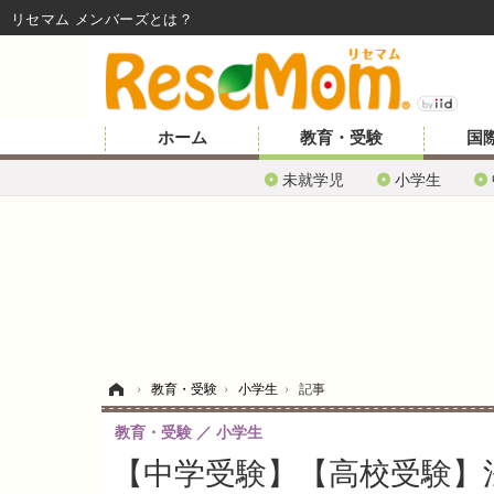
リセマム メンバーズ
ホーム
教育・受験
国
未就学児
小学生
ホーム
›
教育・受験
›
小学生
›
記事
教育・受験
小学生
【中学受験】【高校受験】