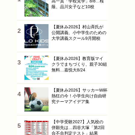
高一貫「学校見学」8/8…桜
蔭、品川女子など10校
【夏休み2026】村山斉氏が
公開講義、小中学生のための
大学講義スクール9月開校
【夏休み2026】教育版マイ
クラでまちづくり、親子30組
無料…嘉悦大8/24
【夏休み2026】サッカーW杯
熱狂の今！小学生向け自由研
究テーマアイデア集
【中学受験2027】人気校の
併願先は…四谷大塚「第2回
合不合判定テスト」結果