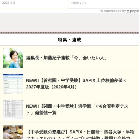
2026.8.5
2026.7.21
Recommended by
特集・連載
編集長・加藤紀子連載「今、会いたい人」
NEW!!【首都圏・中学受験】SAPIX 上位校偏差値＜
2027年度版（2026年4月）
NEW!!【関西・中学受験】浜学園「小6合否判定テス
ト」偏差値一覧
【中学受験の塾選び】SAPIX・日能研・四谷大塚・早稲
アカ・エルカミノ・グノーブルの特徴・費用と合格力