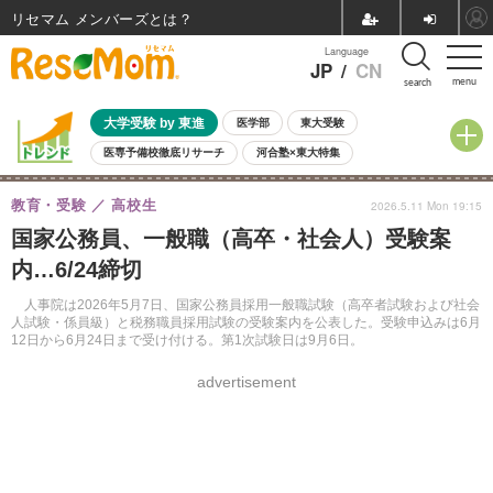
リセマム メンバーズ
Language
JP
/
CN
menu
search
大学受験 by 東進
医学部
東大受験
医専予備校徹底リサーチ
河合塾×東大特集
親子で考える大学選び
高校受験
中学受験
小学校受験
教育・受験
高校生
2026.5.11 Mon 19:15
共通テスト
夏休み
8月開催学校説明会・相談会
国家公務員、一般職（高卒・社会人）受験案
8月開催イベント・WS
全国公立高校 過去問
人気記事
内…6/24締切
自由研究教材（小学生向け）
自由研究教材（中学生向け）
ランキング
人事院は2026年5月7日、国家公務員採用一般職試験（高卒者試験および社会
人試験・係員級）と税務職員採用試験の受験案内を公表した。受験申込みは6月
12日から6月24日まで受け付ける。第1次試験日は9月6日。
advertisement