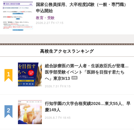
国家公務員採用、大卒程度試験（一般・専門職）
申込開始
教育・受験
2026.2.27 Fri 17:15
高校生アクセスランキング
総合診療医の第一人者・生坂政臣氏が登壇…
医学部受験イベント「医師を目指す君たち
へ」東京9/13
PR
2026.7.31 Fri 9:15
行知学園の大学合格実績2026…東大55人、早
慶149人
2026.8.7 Fri 18:45