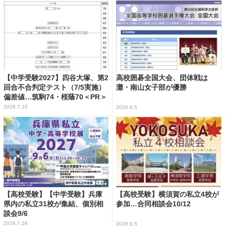
【中学受験2027】四谷大塚、第2
高校囲碁全国大会、団体戦は
回合不合判定テスト（7/5実施）
灘・南山女子部が優勝
偏差値…筑駒74・桜蔭70＜PR＞
2026.7.10
2026.8.5
【高校受験】【中学受験】兵庫
【高校受験】横須賀の私立4校が
県内の私立31校が集結、個別相
参加…合同相談会10/12
談会9/6
2026.7.28
2026.8.5