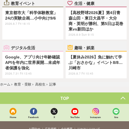
教育イベント
生活・健康
東京都市大「科学体験教室」
【高校野球2026夏】第4日青
24の実験企画…小中向け9/6
森山田・東日大昌平・大分
商・英明が勝利、第5日は花巻
2026.8.7 Fri 18:15
東vs新田ほか
2026.8.9 Sun 9:15
デジタル生活
趣味・娯楽
Google、アプリ向け年齢確認
【夏休み2026】魚に触れて学
APIを年内に世界展開…未成年
ぶ「おさかな」イベント8/8…
者保護を強化
川崎市
2026.7.31 Fri 13:45
2026.8.7 Fri 10:45
ホーム
›
教育・受験
›
高校生
›
記事
TOP
Home
Facebook
X
YouTube
Instagram
line
お問合せ
広告掲載
会社概要
リセマムについて