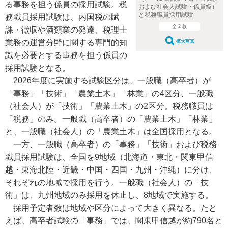
る事務を担う係員の採用試験。税
および社会人試験・係員級）
と税務職員採用試験
務職員採用試験は、内国税の賦
全 2 枚
課・徴収や酒類業の発達、税理士
業務の運営分野に関する専門的知
拡大写真
識を必要とする事務を担う係員の
採用試験となる。
2026年度に実施する試験区分は、一般職（高卒者）が
「事務」「技術」「農業土木」「林業」の4区分、一般職
（社会人）が「技術」「農業土木」の2区分。税務職員は
「税務」のみ。一般職（高卒者）の「農業土木」「林業」
と、一般職（社会人）の「農業土木」は全国採用となる。
一方、一般職（高卒者）の「事務」「技術」および税務
職員採用試験は、全国を9地域（北海道・東北・関東甲信
越・東海北陸・近畿・中国・四国・九州・沖縄）に分け、
それぞれの地域で採用を行う。一般職（社会人）の「技
術」は、九州地域のみ採用を休止し、8地域で実施する。
採用予定者数は地域や区分によって大きく異なる。たと
えば、高卒者試験の「事務」では、関東甲信越が約790名と