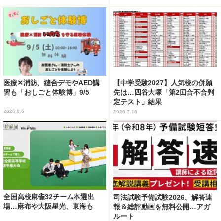
医療✕消防、縫合デモやAED講
【中学受験2027】人気校の併願
習も「おしごと体験博」9/5
先は…四谷大塚「第2回合不合判
定テスト」結果
2026.8.6
2026.7.16
全国高校麻雀32チーム本選出
司法試験予備試験2026、解答速
場…麻布や大阪星光、東海も
報＆総評動画を無料公開…アガ
ルート