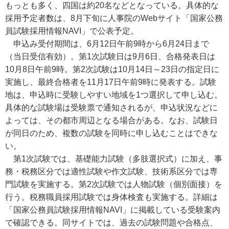
もっとも多く、四国は約20名などとなっている。具体的な
採用予定者数は、8月下旬に人事院のWebサイト「国家公務
員試験採用情報NAVI」で公表予定。
申込み受付期間は、6月12日午前9時から6月24日まで
（当日受信有効）。第1次試験日は9月6日、合格発表日は
10月8日午前9時。第2次試験は10月14日～23日の指定日に
実施し、最終合格者を11月17日午前9時に発表する。試験
地は、申込時に受験しやすい地域を1つ選択して申し込む。
具体的な試験場は受験票で通知されるが、申込状況などに
よっては、その都市周辺となる場合がある。なお、試験日
が同日のため、複数の試験を同時に申し込むことはできな
い。
第1次試験では、基礎能力試験（多肢選択式）に加え、事
務・税務区分では適性試験や作文試験、技術系区分では専
門試験を実施する。第2次試験では人物試験（個別面接）を
行う。税務職員採用試験では身体検査も実施する。詳細は
「国家公務員試験採用情報NAVI」に掲載している受験案内
で確認できる。同サイトでは、過去の試験問題や合格点、