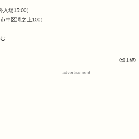
終入場15:00）
市中区滝之上100）
込む
《畑山望》
advertisement