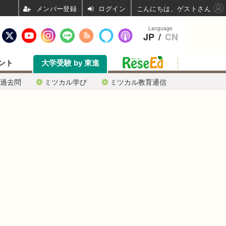
ログイン
こんにちは、ゲストさん
Language
JP
/
CN
ント
大学受験 by 東進
過去問
ミツカル学び
ミツカル教育通信