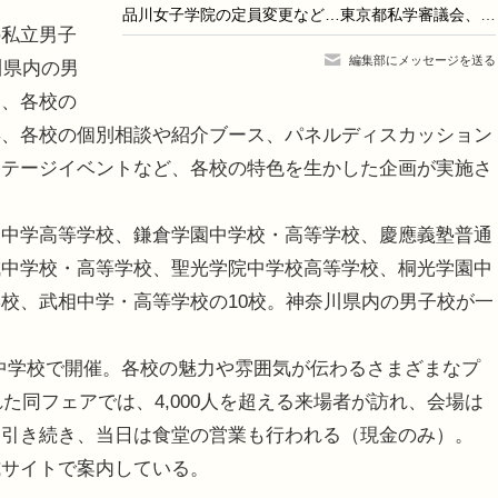
品川女子学院の定員変更など…東京都私学審議会、10件を認可
私立男子
編集部にメッセージを送る
川県内の男
し、各校の
年、各校の個別相談や紹介ブース、パネルディスカッション
ステージイベントなど、各校の特色を生かした企画が実施さ
中学高等学校、鎌倉学園中学校・高等学校、慶應義塾普通
成中学校・高等学校、聖光学院中学校高等学校、桐光学園中
校、武相中学・高等学校の10校。神奈川県内の男子校が一
学院中学校で開催。各校の魅力や雰囲気が伝わるさまざまなプ
れた同フェアでは、4,000人を超える来場者が訪れ、会場は
に引き続き、当日は食堂の営業も行われる（現金のみ）。
サイトで案内している。