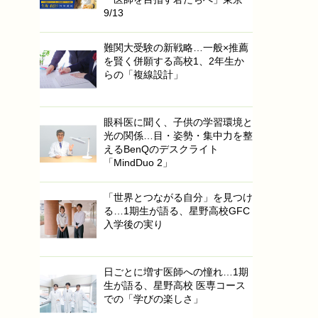
9/13
難関大受験の新戦略…一般×推薦
を賢く併願する高校1、2年生か
らの「複線設計」
眼科医に聞く、子供の学習環境と
光の関係…目・姿勢・集中力を整
えるBenQのデスクライト
「MindDuo 2」
「世界とつながる自分」を見つけ
る…1期生が語る、星野高校GFC
入学後の実り
日ごとに増す医師への憧れ…1期
生が語る、星野高校 医専コース
での「学びの楽しさ」