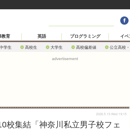
際教育
英語
プログラミング
イベ
中学生
高校生
大学生
高校偏差値
公立高校・
advertisement
2026.5.13 Wed 19:15
10校集結「神奈川私立男子校フェ