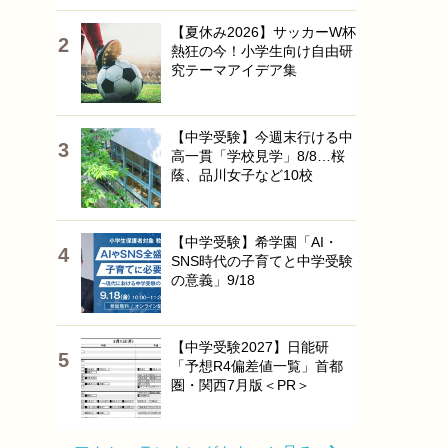
【夏休み2026】サッカーW杯
熱狂の今！小学生向け自由研
究テーマアイデア集
【中学受験】今週末行ける中
高一貫「学校見学」8/8…桜
蔭、品川女子など10校
【中学受験】希学園「AI・
SNS時代の子育てと中学受験
の意義」9/18
【中学受験2027】日能研
「予想R4偏差値一覧」首都
圏・関西7月版＜PR＞