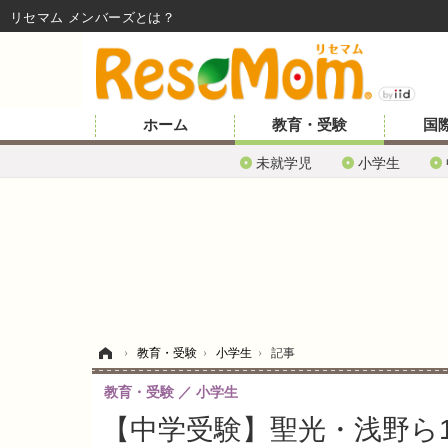
リセマム メンバーズ
ホーム
教育・受験
国
未就学児
小学生
ホーム
›
教育・受験
›
小学生
›
記事
教育・受験
小学生
【中学受験】聖光・浅野ら