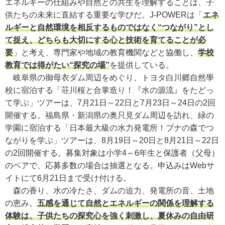
エネルギーの仕組みや自然との共生を理解することは、子
供たちの未来に直結する重要な学びだ。J-POWERは「
エネ
ルギーと自然環境を相反するものではなく“つながり”とし
て捉え、どちらも大切にする心と技術を育てることが必
要
」と考え、専門家や地域の教育機関などと協働し、
学校
教育では得がたい“探究の場”
を提供している。
岐阜県の御母衣ダム周辺をめぐり、トヨタ白川郷自然學
校に宿泊する「荘川桜と合掌造り！『水の源流』をたどっ
て学ぶ」ツアーは、7月21日～22日と7月23日～24日の2回
開催する。福島県・新潟県の奥只見ダム周辺を訪れ、緑の
学園に宿泊する「日本最大級の水力発電所！ブナの森でつ
ながりを学ぶ」ツアーは、8月19日～20日と8月21日～22日
の2回開催する。募集対象は小学4～6年生と保護者（父母）
のペアで、応募多数の場合は抽選となる。申込みはWebサ
イトにて6月21日まで受け付ける。
森の香り、水の冷たさ、ダムの迫力、発電所の音、土地
の恵み。
五感を通じて自然とエネルギーの関係を理解する
体験は、子供たちの探究心を強く刺激し、夏休みの自由研