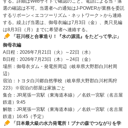
する。詳細はWebサイトで確認のこと。電話による当・落
選の確認は不可。当選者への通知はJ-POWERが業務を委託
するリボーン＜エコツーリズム・ネットワーク＞から連絡
する。繰上げ当選は、御母衣編は7月3日（金）、奥只見編
は8月3日（月）までに希望者へ連絡する。
「荘川桜と合掌造り！『水の源流』をたどって学ぶ」
御母衣編
A日程：2026年7月21日（火）～22日（水）
B日程：2026年7月23日（木）～24日（金）
場所：御母衣ダム・発電所周辺（岐阜県大野郡白川村周
辺）
宿泊：トヨタ白川郷自然學校（岐阜県大野郡白川村馬狩
223）※宿泊の部屋は家族ごと
集合：JR尾張一宮駅（東海道本線）／名鉄一宮駅（名古屋
鉄道）9:45
解散：JR尾張一宮駅（東海道本線）／名鉄一宮駅（名古屋
鉄道）16:45（予定）
「日本最大級の水力発電所！ブナの森でつながりを学