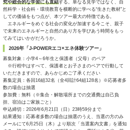
究や総合的な学習にも直結
する。単なる見学ではなく、自
然科学・社会科・環境教育を横断的に学べる“生きた教材”と
しての価値をもつ点が、本ツアー最大の特徴である。
エネルギーをめぐる社会の変化が加速する今こそ、親子
で未来のエネルギーと自然のあり方を学びあう時間をもっ
てみてはいかがだろうか。
2026年「J-POWERエコ×エネ体験ツアー」
募集対象：小学4～6年生と保護者（父母）のペア
※行程中はすべて、保護者とお子さまのペアで行動して
いただきますので、あらかじめご了承ください
募集定員：各回16組32名（全4回計64組128名）※応募者多
数の場合は抽選
参加費：無料（※集合・解散場所までの交通費は自己負
担、宿泊はご家族ごと）
申込締切：2026年6月21日（日）23時59分まで
結果通知：応募者多数の場合は抽選のうえ、当選の方のみ
メールにて6月25日（木）より順次「当選案内文書」を通知