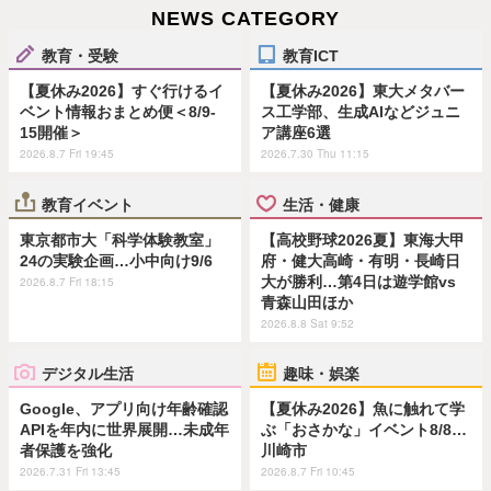
NEWS CATEGORY
教育・受験
教育ICT
【夏休み2026】すぐ行けるイ
【夏休み2026】東大メタバー
ベント情報おまとめ便＜8/9-
ス工学部、生成AIなどジュニ
15開催＞
ア講座6選
2026.8.7 Fri 19:45
2026.7.30 Thu 11:15
教育イベント
生活・健康
東京都市大「科学体験教室」
【高校野球2026夏】東海大甲
24の実験企画…小中向け9/6
府・健大高崎・有明・長崎日
大が勝利…第4日は遊学館vs
2026.8.7 Fri 18:15
青森山田ほか
2026.8.8 Sat 9:52
デジタル生活
趣味・娯楽
Google、アプリ向け年齢確認
【夏休み2026】魚に触れて学
APIを年内に世界展開…未成年
ぶ「おさかな」イベント8/8…
者保護を強化
川崎市
2026.7.31 Fri 13:45
2026.8.7 Fri 10:45