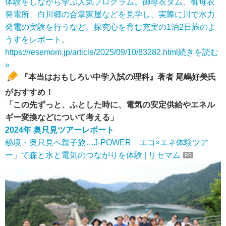
体験をしながら学ぶ人気プログラム。御母衣ダム、御母衣
発電所、白川郷の合掌家屋などを見学し、実際に川で水力
発電の実験を行うなど、探究心を育む充実の1泊2日旅のよ
うすをレポート。
https://resemom.jp/article/2025/09/10/83282.html
続きを読む
»
『本当はおもしろい中学入試の理科』著者 尾嶋好美氏
がおすすめ！
「この先ずっと、ふとした時に、電気の安定供給やエネル
ギー変換などについて考える」
2024年 奥只見ツアーレポート
秘境・奥只見へ親子旅…J-POWER「エコ×エネ体験ツア
ー」で森と水と電気のつながりを体験 | リセマム
PR