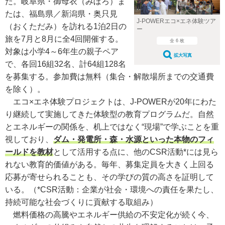
た。岐阜県・御母衣（みぼろ）ま
たは、福島県／新潟県・奥只見
J-POWERエコ×エネ体験ツア
（おくただみ）を訪れる1泊2日の
ー
旅を7月と8月に全4回開催する。
全 6 枚
対象は小学4～6年生の親子ペア
拡大写真
で、各回16組32名、計64組128名
を募集する。参加費は無料（集合・解散場所までの交通費
を除く）。
エコ×エネ体験プロジェクトは、J-POWERが20年にわた
り継続して実施してきた体験型の教育プログラムだ。自然
とエネルギーの関係を、机上ではなく“現場”で学ぶことを重
視しており、
ダム・発電所・森・水源といった本物のフィ
ールドを教材
として活用する点に、他のCSR活動*には見ら
れない教育的価値がある。毎年、募集定員を大きく上回る
応募が寄せられることも、その学びの質の高さを証明して
いる。
（*CSR活動：企業が社会・環境への責任を果たし、
持続可能な社会づくりに貢献する取組み）
燃料価格の高騰やエネルギー供給の不安定化が続く今、