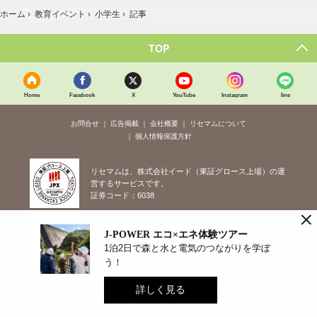
ホーム
›
教育イベント
›
小学生
›
記事
TOP
Home
Facebook
X
YouTube
Instagram
line
お問合せ
広告掲載
会社概要
リセマムについて
個人情報保護方針
リセマムは、株式会社イード（東証グロース上場）の運
営するサービスです。
証券コード：6038
×
株式会社イードは、個人情報の適切な取扱いを行う事業
J-POWER エコ×エネ体験ツアー
者に対して付与されるプライバシーマークの付与認定を
1泊2日で森と水と電気のつながりを学ぼ
受けています。
う！
紹介した商品/サービスを購入、契約した場合に、
詳しく見る
売上の一部が弊社サイトに還元されることがあります。
当サイトに掲載の記事・見出し・写真・画像の無断転載を禁じます。
Copyright © 2026 IID, Inc.