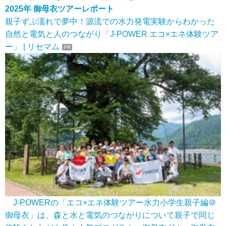
2025年 御母衣ツアーレポート
親子ずぶ濡れで夢中！源流での水力発電実験からわかった
自然と電気と人のつながり「J-POWER エコ×エネ体験ツア
ー」 | リセマム
PR
J-POWERの「エコ×エネ体験ツアー水力小学生親子編＠
御母衣」は、森と水と電気のつながりについて親子で同じ