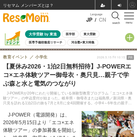
リセマム メンバーズ
Language
JP
/
CN
menu
search
大学受験 by 東進
医学部
東大受験
医専予備校徹底リサーチ
河合塾×東大特集
親子で考える大学選び
高校受験
中学受験
小学校受験
教育イベント
小学生
2026.5.15 Fri 10:15
PR
共通テスト
夏休み
8月開催学校説明会・相談会
【夏休み2026・1泊2日無料招待】J-POWERエ
8月開催イベント・WS
全国公立高校 過去問
人気記事
コ×エネ体験ツアー御母衣・奥只見…親子で学
自由研究教材（小学生向け）
自由研究教材（中学生向け）
ランキング
ぶ森と水と電気のつながり
J-POWERが20年にわたり開催している体験型教育プログラム「エコ×エネ体
験ツアー」の申込受付が始まった。岐阜県・御母衣または福島県／新潟県・奥
只見を訪れる1泊2日の旅を7月と8月に全4回開催する。小学4～6年生の親子ペ
アを各回16組32名（計64組128名）無料招待する。申込受付は2026年6月21日
まで。
J-POWER（電源開発）は、
2026年5月15日より「エコ×エネ
体験ツアー」の参加募集を開始し