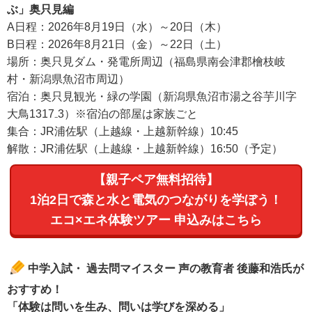
ぶ」奥只見編
A日程：2026年8月19日（水）～20日（木）
B日程：2026年8月21日（金）～22日（土）
場所：奥只見ダム・発電所周辺（福島県南会津郡檜枝岐
村・新潟県魚沼市周辺）
宿泊：奥只見観光・緑の学園（新潟県魚沼市湯之谷芋川字
大鳥1317₋3）※宿泊の部屋は家族ごと
集合：JR浦佐駅（上越線・上越新幹線）10:45
解散：JR浦佐駅（上越線・上越新幹線）16:50（予定）
【親子ペア無料招待】
1泊2日で森と水と電気のつながりを学ぼう！
エコ×エネ体験ツアー 申込みはこちら
中学入試・ 過去問マイスター 声の教育者 後藤和浩氏が
おすすめ！
「体験は問いを生み、問いは学びを深める」