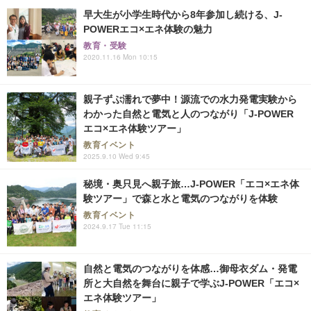
早大生が小学生時代から8年参加し続ける、J-
POWERエコ×エネ体験の魅力
教育・受験
2020.11.16 Mon 10:15
親子ずぶ濡れで夢中！源流での水力発電実験から
わかった自然と電気と人のつながり「J-POWER
エコ×エネ体験ツアー」
教育イベント
2025.9.10 Wed 9:45
秘境・奥只見へ親子旅…J-POWER「エコ×エネ体
験ツアー」で森と水と電気のつながりを体験
教育イベント
2024.9.17 Tue 11:15
自然と電気のつながりを体感…御母衣ダム・発電
所と大自然を舞台に親子で学ぶJ-POWER「エコ×
エネ体験ツアー」