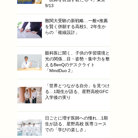
9/13
難関大受験の新戦略…一般×推薦
を賢く併願する高校1、2年生か
らの「複線設計」
眼科医に聞く、子供の学習環境と
光の関係…目・姿勢・集中力を整
えるBenQのデスクライト
「MindDuo 2」
「世界とつながる自分」を見つけ
る…1期生が語る、星野高校GFC
入学後の実り
日ごとに増す医師への憧れ…1期
生が語る、星野高校 医専コース
での「学びの楽しさ」