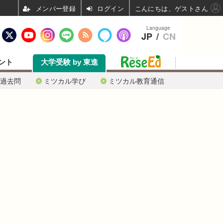
ログイン
こんにちは、ゲストさん
Language
JP
/
CN
ント
大学受験 by 東進
過去問
ミツカル学び
ミツカル教育通信