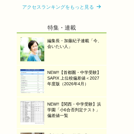
アクセスランキングをもっと見る
特集・連載
編集長・加藤紀子連載「今、
会いたい人」
NEW!!【首都圏・中学受験】
SAPIX 上位校偏差値＜2027
年度版（2026年4月）
NEW!!【関西・中学受験】浜
学園「小6合否判定テスト」
偏差値一覧