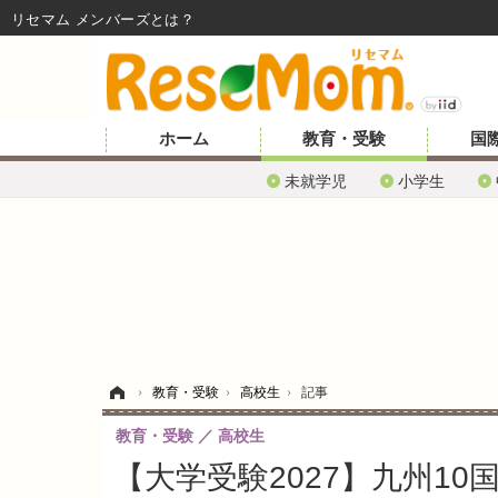
リセマム メンバーズ
ホーム
教育・受験
国
未就学児
小学生
ホーム
›
教育・受験
›
高校生
›
記事
教育・受験
高校生
【大学受験2027】九州10