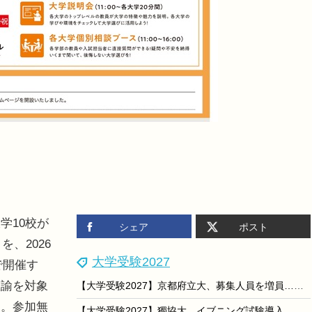
学10校が
シェア
ポスト
、2026
大学受験2027
で開催す
教諭を対象
【大学受験2027】京都府立大、募集人員を増員…文学部は一般選抜も拡大
る。参加無
【大学受験2027】獨協大、イブニング試験導入…全国13会場で夕方から試験開始