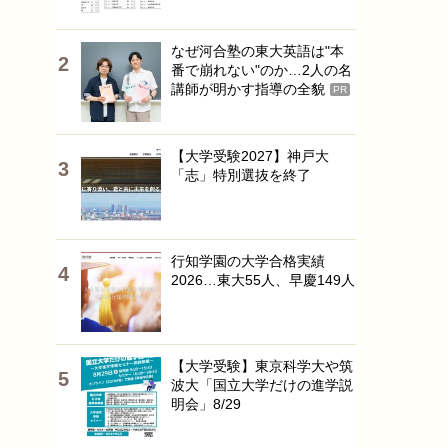
なぜ河合塾の東大英語は"本
番で崩れない"のか…2人の名
講師が明かす指導の全貌
PR
【大学受験2027】神戸大
「志」特別選抜を終了
行知学園の大学合格実績
2026…東大55人、早慶149人
【大学受験】東京科学大や筑
波大「国立大学だけの進学説
明会」8/29