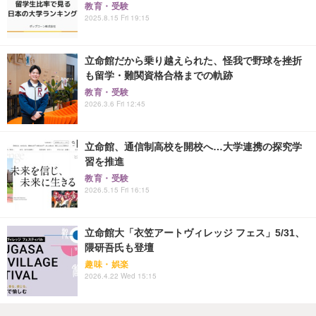
教育・受験
2025.8.15 Fri 19:15
立命館だから乗り越えられた、怪我で野球を挫折
も留学・難関資格合格までの軌跡
教育・受験
2026.3.6 Fri 12:45
立命館、通信制高校を開校へ…大学連携の探究学
習を推進
教育・受験
2026.5.15 Fri 16:15
立命館大「衣笠アートヴィレッジ フェス」5/31、
隈研吾氏も登壇
趣味・娯楽
2026.4.22 Wed 15:15