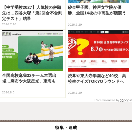
【中学受験2027】人気校の併願
砂金甲子園、神戸女学院が優
先は…四谷大塚「第2回合不合判
勝…全国14校の中高生が腕競う
定テスト」結果
2026.7.16
2026.7.29
全国高校麻雀32チーム本選出
渋幕や東大寺学園など40校、高
場…麻布や大阪星光、東海も
校生クイズTOKYOラウンドへ
2026.8.5
2026.7.29
Recommended by
特集・連載