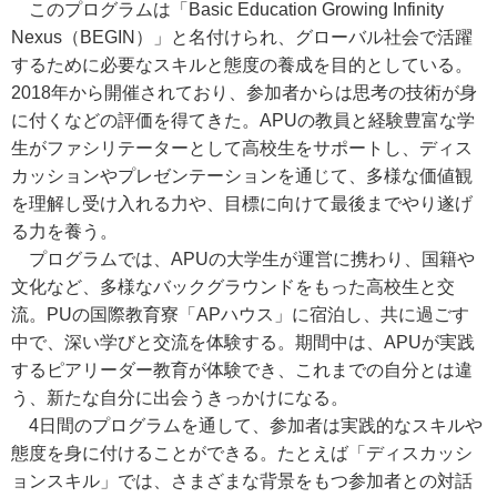
このプログラムは「Basic Education Growing Infinity
Nexus（BEGIN）」と名付けられ、グローバル社会で活躍
するために必要なスキルと態度の養成を目的としている。
2018年から開催されており、参加者からは思考の技術が身
に付くなどの評価を得てきた。APUの教員と経験豊富な学
生がファシリテーターとして高校生をサポートし、ディス
カッションやプレゼンテーションを通じて、多様な価値観
を理解し受け入れる力や、目標に向けて最後までやり遂げ
る力を養う。
プログラムでは、APUの大学生が運営に携わり、国籍や
文化など、多様なバックグラウンドをもった高校生と交
流。PUの国際教育寮「APハウス」に宿泊し、共に過ごす
中で、深い学びと交流を体験する。期間中は、APUが実践
するピアリーダー教育が体験でき、これまでの自分とは違
う、新たな自分に出会うきっかけになる。
4日間のプログラムを通して、参加者は実践的なスキルや
態度を身に付けることができる。たとえば「ディスカッシ
ョンスキル」では、さまざまな背景をもつ参加者との対話