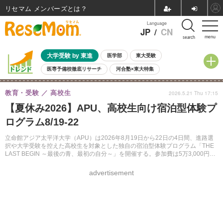
リセマム メンバーズ
Language
JP
/
CN
menu
search
大学受験 by 東進
医学部
東大受験
医専予備校徹底リサーチ
河合塾×東大特集
親子で考える大学選び
高校受験
中学受験
小学校受験
教育・受験
高校生
2026.5.21 Thu 17:15
共通テスト
夏休み
8月開催学校説明会・相談会
【夏休み2026】APU、高校生向け宿泊型体験プ
8月開催イベント・WS
全国公立高校 過去問
人気記事
ログラム8/19-22
自由研究教材（小学生向け）
自由研究教材（中学生向け）
ランキング
立命館アジア太平洋大学（APU）は2026年8月19日から22日の4日間、進路選
択や大学受験を控えた高校生を対象とした独自の宿泊型体験プログラム「THE
LAST BEGIN ～最後の青、最初の自分～」を開催する。参加費は5万3,000円、
定員54名で、6月21日まで参加者を募集する。
advertisement