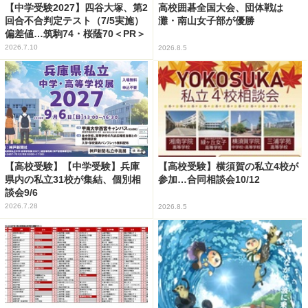
【中学受験2027】四谷大塚、第2
高校囲碁全国大会、団体戦は
回合不合判定テスト（7/5実施）
灘・南山女子部が優勝
偏差値…筑駒74・桜蔭70＜PR＞
2026.7.10
2026.8.5
【高校受験】【中学受験】兵庫
【高校受験】横須賀の私立4校が
県内の私立31校が集結、個別相
参加…合同相談会10/12
談会9/6
2026.7.28
2026.8.5