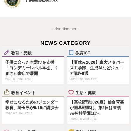
advertisement
NEWS CATEGORY
教育・受験
教育ICT
子供に合った本選びを支援
【夏休み2026】東大メタバー
「ヨンデミーレベル本棚」く
ス工学部、生成AIなどジュニ
まざわ書店で展開
ア講座6選
2026.8.6 Thu 17:45
2026.7.30 Thu 11:15
教育イベント
生活・健康
幸せになるためのジェンダー
【高校野球2026夏】仙台育英
教育、埼玉県が9/19に講演会
が開幕戦勝利、第2日は東筑
vs神村学園ほか
2026.8.6 Thu 17:15
2026.8.5 Wed 20:32