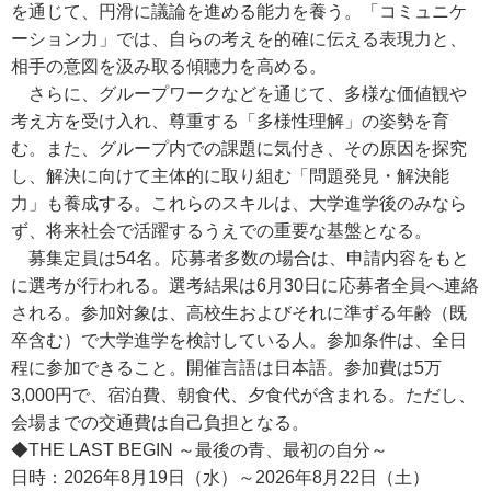
を通じて、円滑に議論を進める能力を養う。「コミュニケ
ーション力」では、自らの考えを的確に伝える表現力と、
相手の意図を汲み取る傾聴力を高める。
さらに、グループワークなどを通じて、多様な価値観や
考え方を受け入れ、尊重する「多様性理解」の姿勢を育
む。また、グループ内での課題に気付き、その原因を探究
し、解決に向けて主体的に取り組む「問題発見・解決能
力」も養成する。これらのスキルは、大学進学後のみなら
ず、将来社会で活躍するうえでの重要な基盤となる。
募集定員は54名。応募者多数の場合は、申請内容をもと
に選考が行われる。選考結果は6月30日に応募者全員へ連絡
される。参加対象は、高校生およびそれに準ずる年齢（既
卒含む）で大学進学を検討している人。参加条件は、全日
程に参加できること。開催言語は日本語。参加費は5万
3,000円で、宿泊費、朝食代、夕食代が含まれる。ただし、
会場までの交通費は自己負担となる。
◆THE LAST BEGIN ～最後の青、最初の自分～
日時：2026年8月19日（水）～2026年8月22日（土）