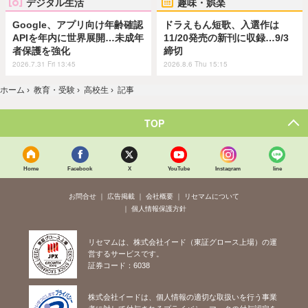
デジタル生活
趣味・娯楽
Google、アプリ向け年齢確認
ドラえもん短歌、入選作は
APIを年内に世界展開…未成年
11/20発売の新刊に収録…9/3
者保護を強化
締切
2026.7.31 Fri 13:45
2026.8.6 Thu 15:15
ホーム
›
教育・受験
›
高校生
›
記事
TOP
Home
Facebook
X
YouTube
Instagram
line
お問合せ
広告掲載
会社概要
リセマムについて
個人情報保護方針
リセマムは、株式会社イード（東証グロース上場）の運
営するサービスです。
証券コード：6038
株式会社イードは、個人情報の適切な取扱いを行う事業