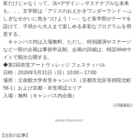
富だけじゃなくって、法×デザイン→サステナブルな未来
も。」、文学部は「アリスのおえかきワンダーランド ―ふ
しぎなせかいに色をつけよう！―」など各学部がテーマを
設けて、子供から大人まで楽しめる多彩なプログラムを用
意する。
キャンパス内は入場無料。ただし、特別講演やステージ
など一部の企画は事前申込制。企画の詳細は、特設Webサ
イトで順次公開する。
◆第2回衣笠アートヴィレッジ フェスティバル
日時：2026年5月31日（日）10:00～17:00
場所：立命館大学衣笠キャンパス（京都市北区等持院北町
56-1）および京都・衣笠周辺エリア
入場：無料（キャンパス内企画）
《川端珠紀》
advertisement
【注目の記事】