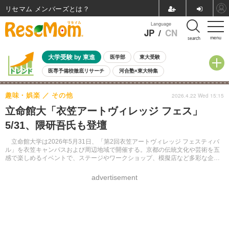
リセマム メンバーズ
Language
JP
/
CN
menu
search
大学受験 by 東進
医学部
東大受験
医専予備校徹底リサーチ
河合塾×東大特集
親子で考える大学選び
高校受験
中学受験
小学校受験
趣味・娯楽
その他
2026.4.22 Wed 15:15
共通テスト
夏休み
8月開催学校説明会・相談会
立命館大「衣笠アートヴィレッジ フェス」
8月開催イベント・WS
全国公立高校 過去問
人気記事
5/31、隈研吾氏も登壇
自由研究教材（小学生向け）
自由研究教材（中学生向け）
ランキング
立命館大学は2026年5月31日、「第2回衣笠アートヴィレッジ フェスティバ
ル」を衣笠キャンパスおよび周辺地域で開催する。京都の伝統文化や芸術を五
感で楽しめるイベントで、ステージやワークショップ、模擬店など多彩な企画
を予定している。キャンパス内は入場無料。
advertisement