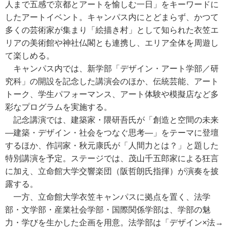
人まで五感で京都とアートを愉しむ一日」をキーワードに
したアートイベント。キャンパス内にとどまらず、かつて
多くの芸術家が集まり「絵描き村」として知られた衣笠エ
リアの美術館や神社仏閣とも連携し、エリア全体を周遊し
て楽しめる。
キャンパス内では、新学部「デザイン・アート学部／研
究科」の開設を記念した講演会のほか、伝統芸能、アート
トーク、学生パフォーマンス、アート体験や模擬店など多
彩なプログラムを実施する。
記念講演では、建築家・隈研吾氏が「創造と空間の未来
―建築・デザイン・社会をつなぐ思考―」をテーマに登壇
するほか、作詞家・秋元康氏が「人間力とは？」と題した
特別講演を予定。ステージでは、茂山千五郎家による狂言
に加え、立命館大学交響楽団（阪哲朗氏指揮）が演奏を披
露する。
一方、立命館大学衣笠キャンパスに拠点を置く、法学
部・文学部・産業社会学部・国際関係学部は、学部の魅
力・学びを生かした企画を用意。法学部は「デザイン×法→