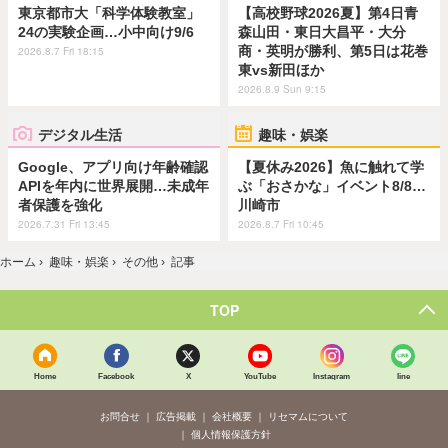
東京都市大「科学体験教室」
【高校野球2026夏】第4日青
24の実験企画…小中向け9/6
森山田・東日大昌平・大分
商・英明が勝利、第5日は花巻
2026.8.7 Fri 18:15
東vs新田ほか
2026.8.9 Sun 9:15
デジタル生活
趣味・娯楽
Google、アプリ向け年齢確認
【夏休み2026】魚に触れて学
APIを年内に世界展開…未成年
ぶ「おさかな」イベント8/8…
者保護を強化
川崎市
2026.7.31 Fri 13:45
2026.8.7 Fri 10:45
ホーム
›
趣味・娯楽
›
その他
›
記事
TOP
Home
Facebook
X
YouTube
Instagram
line
お問合せ
広告掲載
会社概要
リセマムについて
個人情報保護方針