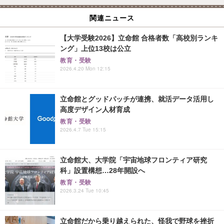
関連ニュース
【大学受験2026】立命館 合格者数「高校別ランキ
ング」上位13校は公立
教育・受験
2026.4.20 Mon 12:15
立命館とグッドパッチが連携、就活データ活用し
高度デザイン人材育成
教育・受験
2026.4.7 Tue 15:15
立命館大、大学院「宇宙地球フロンティア研究
科」設置構想…28年開設へ
教育・受験
2026.3.24 Tue 10:45
立命館だから乗り越えられた、怪我で野球を挫折