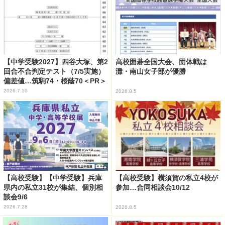
【中学受験2027】四谷大塚、第2
高校囲碁全国大会、団体戦は
回合不合判定テスト（7/5実施）
灘・南山女子部が優勝
偏差値…筑駒74・桜蔭70＜PR＞
2026.7.10
2026.8.5
【高校受験】【中学受験】兵庫
【高校受験】横須賀の私立4校が
県内の私立31校が集結、個別相
参加…合同相談会10/12
談会9/6
2026.7.28
2026.8.5