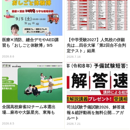
医療✕消防、縫合デモやAED講
【中学受験2027】人気校の併願
習も「おしごと体験博」9/5
先は…四谷大塚「第2回合不合判
定テスト」結果
2026.8.6
2026.7.16
全国高校麻雀32チーム本選出
司法試験予備試験2026、解答速
場…麻布や大阪星光、東海も
報＆総評動画を無料公開…アガ
ルート
2026.8.5
2026.7.21