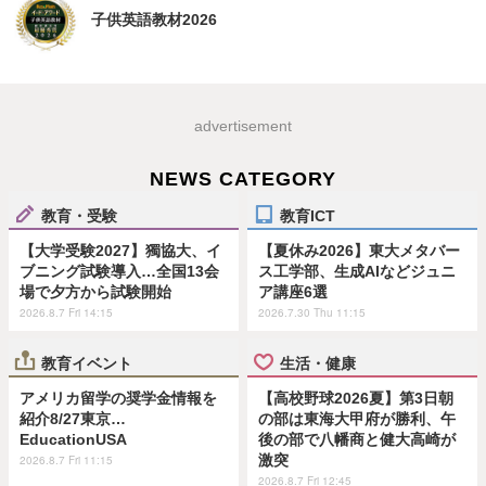
子供英語教材2026
advertisement
NEWS CATEGORY
教育・受験
教育ICT
【大学受験2027】獨協大、イ
【夏休み2026】東大メタバー
ブニング試験導入…全国13会
ス工学部、生成AIなどジュニ
場で夕方から試験開始
ア講座6選
2026.8.7 Fri 14:15
2026.7.30 Thu 11:15
教育イベント
生活・健康
アメリカ留学の奨学金情報を
【高校野球2026夏】第3日朝
紹介8/27東京…
の部は東海大甲府が勝利、午
EducationUSA
後の部で八幡商と健大高崎が
激突
2026.8.7 Fri 11:15
2026.8.7 Fri 12:45