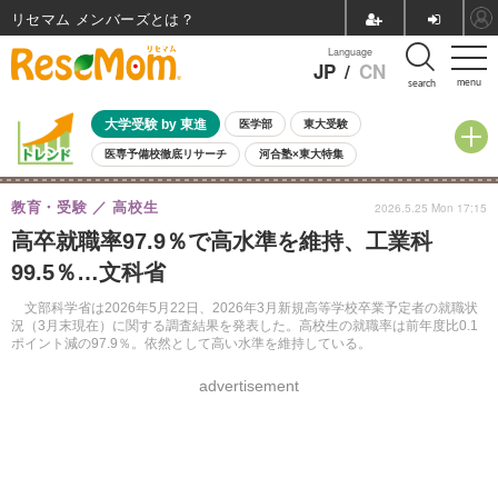
リセマム メンバーズ
Language
JP
/
CN
menu
search
大学受験 by 東進
医学部
東大受験
医専予備校徹底リサーチ
河合塾×東大特集
親子で考える大学選び
高校受験
中学受験
小学校受験
教育・受験
高校生
2026.5.25 Mon 17:15
共通テスト
夏休み
8月開催学校説明会・相談会
高卒就職率97.9％で高水準を維持、工業科
8月開催イベント・WS
全国公立高校 過去問
人気記事
99.5％…文科省
自由研究教材（小学生向け）
自由研究教材（中学生向け）
ランキング
文部科学省は2026年5月22日、2026年3月新規高等学校卒業予定者の就職状
況（3月末現在）に関する調査結果を発表した。高校生の就職率は前年度比0.1
ポイント減の97.9％。依然として高い水準を維持している。
advertisement