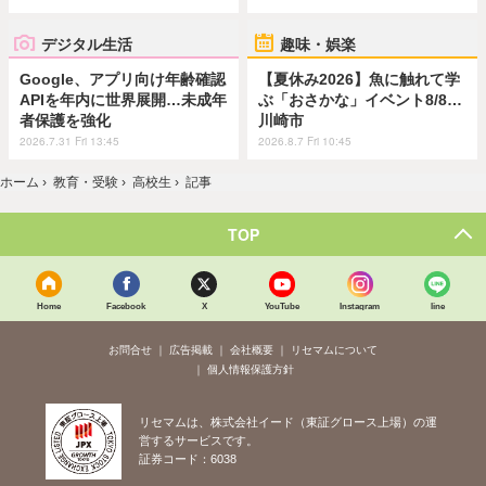
デジタル生活
趣味・娯楽
Google、アプリ向け年齢確認
【夏休み2026】魚に触れて学
APIを年内に世界展開…未成年
ぶ「おさかな」イベント8/8…
者保護を強化
川崎市
2026.7.31 Fri 13:45
2026.8.7 Fri 10:45
ホーム
›
教育・受験
›
高校生
›
記事
TOP
Home
Facebook
X
YouTube
Instagram
line
お問合せ
広告掲載
会社概要
リセマムについて
個人情報保護方針
リセマムは、株式会社イード（東証グロース上場）の運
営するサービスです。
証券コード：6038