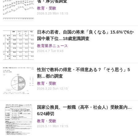
省・厚労省調査
教育・受験
2026.5.25 Mon 15:15
日本の若者、自国の将来「良くなる」15.6%で6か
国中最下位…18歳意識調査
教育業界ニュース
2026.4.7 Tue 9:45
性別で教科の得意・不得意ある？「そう思う」5
割…都の調査
教育・受験
2026.3.22 Sun 12:15
国家公務員、一般職（高卒・社会人）受験案内…
6/24締切
教育・受験
2026.5.11 Mon 19:15