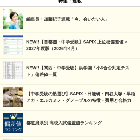
特集・連載
編集長・加藤紀子連載「今、会いたい人」
NEW!!【首都圏・中学受験】SAPIX 上位校偏差値＜
2027年度版（2026年4月）
NEW!!【関西・中学受験】浜学園「小6合否判定テス
ト」偏差値一覧
【中学受験の塾選び】SAPIX・日能研・四谷大塚・早稲
アカ・エルカミノ・グノーブルの特徴・費用と合格力
都道府県別 高校入試偏差値ランキング