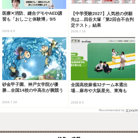
医療✕消防、縫合デモやAED講
【中学受験2027】人気校の併願
習も「おしごと体験博」9/5
先は…四谷大塚「第2回合不合判
定テスト」結果
2026.8.6
2026.7.16
砂金甲子園、神戸女学院が優
全国高校麻雀32チーム本選出
勝…全国14校の中高生が腕競う
場…麻布や大阪星光、東海も
2026.7.29
2026.8.5
Recommended by