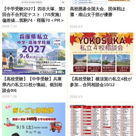
【中学受験2027】四谷大塚、第2
高校囲碁全国大会、団体戦は
回合不合判定テスト（7/5実施）
灘・南山女子部が優勝
偏差値…筑駒74・桜蔭70＜PR＞
2026.7.10
2026.8.5
【高校受験】【中学受験】兵庫
【高校受験】横須賀の私立4校が
県内の私立31校が集結、個別相
参加…合同相談会10/12
談会9/6
2026.7.28
2026.8.5