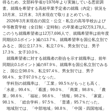
得るため、文部科学省が1976年より実施している悉皆調
査。就職を希望する高校卒業予定者の就職（内定）状況を
10月末、12月末、3月末現在で取りまとめている。
2026年3月末現在の国立・公立・私立の高等学校および
中等教育学校（全日制・定時制）の卒業者は92万9,178人。
このうち就職希望者は12万7,696人で、就職希望率は前年度
同期比0.1ポイント減の13.7％。就職希望率を国公私立別で
みると、国公立17.3％、私立7.0％。男女別では、男子
17.3％、女子10.0％。
就職希望者に対する就職者の割合を示す就職率は、前年
同期比0.1ポイント減の97.9％。就職率を国公私立別でみる
と、国公立98.0％、私立97.4％。男女別では、男子
98.4％、女子97.0％となった。
学科別の就職率は、「工業」99.5％がもっとも高く、
「水産」99.4％、「看護」99.0％、「商業」98.8％、「農
業」98.6％、「福祉」98.6％、「情報」98.2％、「家庭」
98.1％、「総合学科」97.5％、「普通」95.7％だった。
地域別では、「中部地域」98.8％、「中国・四国地域」