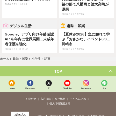
後の部で八幡商と健大高崎が
2026.8.7 Fri 18:15
激突
2026.8.7 Fri 12:45
デジタル生活
趣味・娯楽
Google、アプリ向け年齢確認
【夏休み2026】魚に触れて学
APIを年内に世界展開…未成年
ぶ「おさかな」イベント8/8…
者保護を強化
川崎市
2026.7.31 Fri 13:45
2026.8.7 Fri 10:45
ホーム
›
趣味・娯楽
›
小学生
›
記事
TOP
Home
Facebook
X
YouTube
Instagram
line
お問合せ
広告掲載
会社概要
リセマムについて
個人情報保護方針