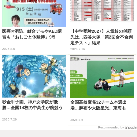
医療✕消防、縫合デモやAED講
【中学受験2027】人気校の併願
習も「おしごと体験博」9/5
先は…四谷大塚「第2回合不合判
定テスト」結果
2026.8.6
2026.7.16
砂金甲子園、神戸女学院が優
全国高校麻雀32チーム本選出
勝…全国14校の中高生が腕競う
場…麻布や大阪星光、東海も
2026.7.29
2026.8.5
Recommended by