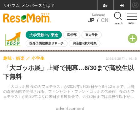
リセマム メンバーズ
Language
JP
/
CN
menu
search
大学受験 by 東進
医学部
東大受験
医専予備校徹底リサーチ
河合塾×東大特集
親子で考える大学選び
高校受験
中学受験
小学校受験
趣味・娯楽
小学生
2026.5.28 Thu 16:15
共通テスト
夏休み
8月開催学校説明会・相談会
「大ゴッホ展」上野で開幕…6/30まで高校生以
8月開催イベント・WS
全国公立高校 過去問
人気記事
下無料
自由研究教材（小学生向け）
自由研究教材（中学生向け）
ランキング
「大ゴッホ展 夜のカフェテラス」が2026年5月29日から8月12日まで、上野
の森美術館で開催される。フィンセント・ファン・ゴッホの代表作「夜のカフ
ェテラス」が約20年ぶりに来日する展覧会で、6月30日までは高校生以下が無
料で入場できる（要証明）。
advertisement