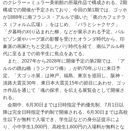
のクレラー＝ミュラー美術館の所蔵作品で構成される。2期
構成での開催が予定されており、今回の第1期では、ゴッホ
が1888年に南フランス・アルルで描いた「夜のカフェテラ
ス（フォルム広場）」をはじめ、「バラとシャクヤク」
「夕暮時の刈り込まれた柳」などが展示される予定。バル
ビゾン派やハーグ派の影響を受けたオランダ時代から、印
象派の画家たちと交流したパリ時代を経て、南仏アルル時
代に至るまでの前半生に焦点をあてる。
また、2027年から2028年に開催予定の第2期では、「ア
ルルの跳ね橋（ラングロワ橋）」が約70年ぶりに来日予
定。「大ゴッホ展」は神戸、福島、東京を巡回し、阪神・
淡路大震災30年、東日本大震災15年の節目にあわせ、ゴッ
ホ作品を通じて「魂の探求」を伝える展覧会として開催さ
れる。
会期中、6月30日までは日時指定予約優先制、7月1日以
降は完全日時指定予約制で開催される。6月30日までは高校
生以下が無料で入場でき、学生証などの身分証提示によ
り、小中学生1,000円、高校生1,600円の入場料が無料とな