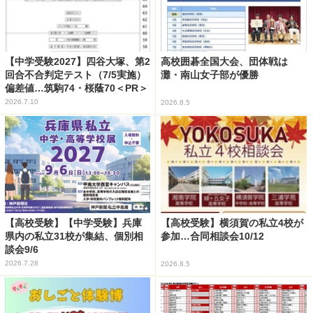
【中学受験2027】四谷大塚、第2
高校囲碁全国大会、団体戦は
回合不合判定テスト（7/5実施）
灘・南山女子部が優勝
偏差値…筑駒74・桜蔭70＜PR＞
2026.7.10
2026.8.5
【高校受験】【中学受験】兵庫
【高校受験】横須賀の私立4校が
県内の私立31校が集結、個別相
参加…合同相談会10/12
談会9/6
2026.7.28
2026.8.5