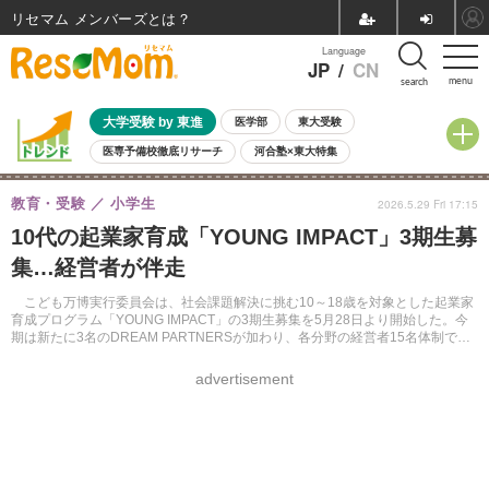
リセマム メンバーズ
Language
JP
/
CN
menu
search
大学受験 by 東進
医学部
東大受験
医専予備校徹底リサーチ
河合塾×東大特集
親子で考える大学選び
高校受験
中学受験
小学校受験
教育・受験
小学生
2026.5.29 Fri 17:15
共通テスト
夏休み
8月開催学校説明会・相談会
10代の起業家育成「YOUNG IMPACT」3期生募
8月開催イベント・WS
全国公立高校 過去問
人気記事
集…経営者が伴走
自由研究教材（小学生向け）
自由研究教材（中学生向け）
ランキング
こども万博実行委員会は、社会課題解決に挑む10～18歳を対象とした起業家
育成プログラム「YOUNG IMPACT」の3期生募集を5月28日より開始した。今
期は新たに3名のDREAM PARTNERSが加わり、各分野の経営者15名体制で若
者の挑戦を支援する。
advertisement