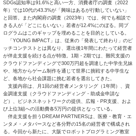
SDGs認知率は91.6%と高い一方、消費者庁の調査（2022
年）では10代の43.3%が「興味はあるが行動していない」
と回答。また内閣府の調査（2023年）では、何でも相談で
きる人が「どこにもいない」若者が12.4%にのぼる。同プ
ログラムはこのギャップを埋めることを目的としている。
「YOUNG IMPACT」は、従来の「発表して終わり」のピ
ッチコンテストとは異なり、選出後1年間にわたって経営者
が伴走支援を続ける点が特徴。1期・2期では、難民支援の
クラウドファンディングで300万円超を調達した中学生兄妹
や、地方からゲーム制作を通じて世界に挑戦する中学生な
ど、各地から社会課題に挑む若者を選出してきた。
支援内容は、月1回の経営者メンタリング（1年間）、資
金調達支援（クラウドファンディング・助成金申請な
ど）、ビジネスネットワークの提供、広報・PR支援、およ
び上位3組への活動費各5万円の提供となっている。
伴走支援を担うDREAM PARTNERSは、医療・教育・エ
ンタメ・メタバースなど各分野の15名の経営者で構成され
る。今回から新たに、大阪でロボットプログラミング教室