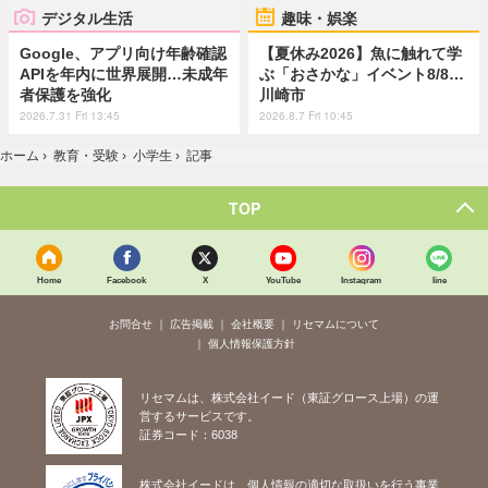
デジタル生活
趣味・娯楽
Google、アプリ向け年齢確認
【夏休み2026】魚に触れて学
APIを年内に世界展開…未成年
ぶ「おさかな」イベント8/8…
者保護を強化
川崎市
2026.7.31 Fri 13:45
2026.8.7 Fri 10:45
ホーム
›
教育・受験
›
小学生
›
記事
TOP
Home
Facebook
X
YouTube
Instagram
line
お問合せ
広告掲載
会社概要
リセマムについて
個人情報保護方針
リセマムは、株式会社イード（東証グロース上場）の運
営するサービスです。
証券コード：6038
株式会社イードは、個人情報の適切な取扱いを行う事業