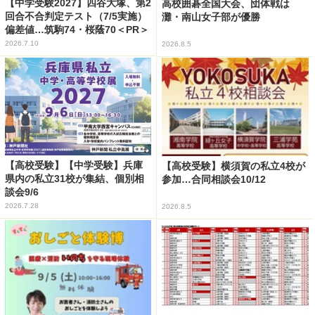
【中学受験2027】四谷大塚、第2
高校囲碁全国大会、団体戦は
回合不合判定テスト（7/5実施）
灘・南山女子部が優勝
偏差値…筑駒74・桜蔭70＜PR＞
2026.7.10
2026.8.5
【高校受験】【中学受験】兵庫
【高校受験】横須賀の私立4校が
県内の私立31校が集結、個別相
参加…合同相談会10/12
談会9/6
2026.7.28
2026.8.5