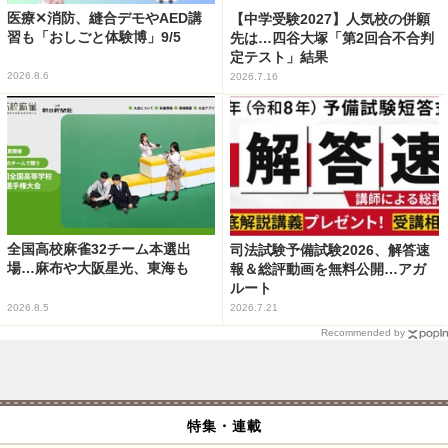
医療✕消防、縫合デモやAED講
【中学受験2027】人気校の併願
習も「おしごと体験博」9/5
先は…四谷大塚「第2回合不合判
定テスト」結果
2026.8.6
2026.7.16
全国高校麻雀32チーム本選出
司法試験予備試験2026、解答速
場…麻布や大阪星光、東海も
報＆総評動画を無料公開…アガ
ルート
2026.8.5
2026.7.21
Recommended by
特集・連載