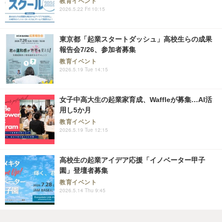
教育イベント
2026.5.22 Fri 10:15
東京都「起業スタートダッシュ」高校生らの成果
報告会7/26、参加者募集
教育イベント
2026.5.19 Tue 14:15
女子中高大生の起業家育成、Waffleが募集…AI活
用し5か月
教育イベント
2026.5.19 Tue 12:15
高校生の起業アイデア応援「イノベーター甲子
園」登壇者募集
教育イベント
2026.5.14 Thu 9:45