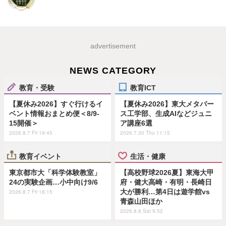
advertisement
NEWS CATEGORY
教育・受験
教育ICT
【夏休み2026】すぐ行けるイ
【夏休み2026】東大メタバー
ベント情報おまとめ便＜8/9-
ス工学部、生成AIなどジュニ
15開催＞
ア講座6選
2026.8.7 Fri 19:45
2026.7.30 Thu 11:15
教育イベント
生活・健康
東京都市大「科学体験教室」
【高校野球2026夏】東海大甲
24の実験企画…小中向け9/6
府・健大高崎・有明・長崎日
大が勝利…第4日は遊学館vs
2026.8.7 Fri 18:15
青森山田ほか
2026.8.8 Sat 9:52