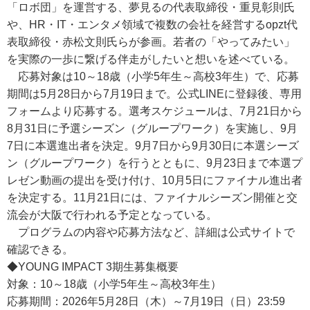
「ロボ団」を運営する、夢見るの代表取締役・重見彰則氏
や、HR・IT・エンタメ領域で複数の会社を経営するopzt代
表取締役・赤松文則氏らが参画。若者の「やってみたい」
を実際の一歩に繋げる伴走がしたいと想いを述べている。
応募対象は10～18歳（小学5年生～高校3年生）で、応募
期間は5月28日から7月19日まで。公式LINEに登録後、専用
フォームより応募する。選考スケジュールは、7月21日から
8月31日に予選シーズン（グループワーク）を実施し、9月
7日に本選進出者を決定。9月7日から9月30日に本選シーズ
ン（グループワーク）を行うとともに、9月23日まで本選プ
レゼン動画の提出を受け付け、10月5日にファイナル進出者
を決定する。11月21日には、ファイナルシーズン開催と交
流会が大阪で行われる予定となっている。
プログラムの内容や応募方法など、詳細は公式サイトで
確認できる。
◆YOUNG IMPACT 3期生募集概要
対象：10～18歳（小学5年生～高校3年生）
応募期間：2026年5月28日（木）～7月19日（日）23:59