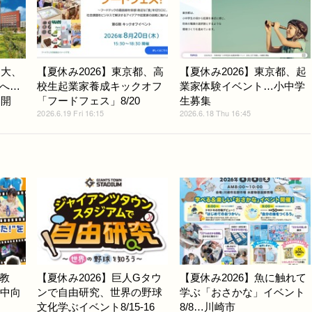
和大、
【夏休み2026】東京都、高
【夏休み2026】東京都、起
へ…
校生起業家養成キックオフ
業家体験イベント…小中学
展開
「フードフェス」8/20
生募集
2026.6.19 Fri 16:15
2026.6.18 Thu 16:45
教
【夏休み2026】巨人Gタウ
【夏休み2026】魚に触れて
小中向
ンで自由研究、世界の野球
学ぶ「おさかな」イベント
文化学ぶイベント8/15-16
8/8…川崎市