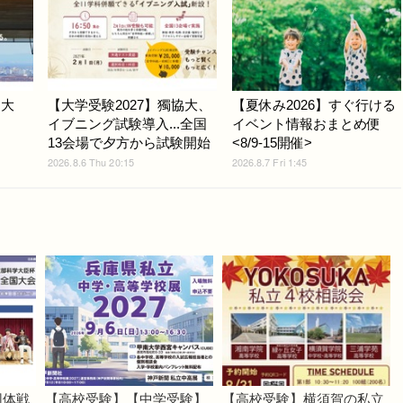
戸大
【大学受験2027】獨協大、
【夏休み2026】すぐ行ける
イブニング試験導入...全国
イベント情報おまとめ便
13会場で夕方から試験開始
<8/9-15開催>
2026.8.6 Thu 20:15
2026.8.7 Fri 1:45
団体戦
【高校受験】【中学受験】
【高校受験】横須賀の私立