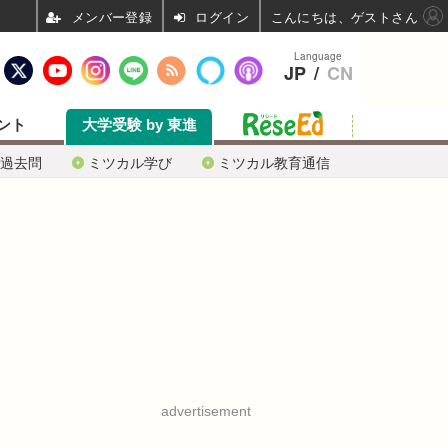
ログイン
こんにちは、ゲストさん
Language
JP
/
CN
ント
大学受験 by 東進
過去問
ミツカル学び
ミツカル教育通信
advertisement