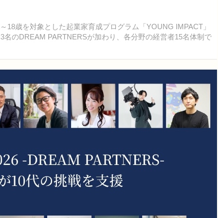
8歳を対象とした起業家育成プログラム「YOUNG IMPACT」
名のDREAM PARTNERSが加わり、各分野の経営者15名体制で