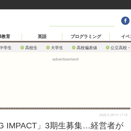
際教育
英語
プログラミング
イベ
中学生
高校生
大学生
高校偏差値
公立高校・
advertisement
2026.5.29 Fri 17:15
G IMPACT」3期生募集…経営者が