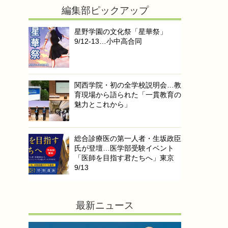
編集部ピックアップ
星野学園の文化祭「星華祭」
9/12-13…小中高合同
関西学院・初の全学校説明会…教
育現場から語られた「一貫教育の
魅力とこれから」
総合診療医の第一人者・生坂政臣
氏が登壇…医学部受験イベント
「医師を目指す君たちへ」東京
9/13
最新ニュース