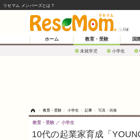
リセマム メンバーズ
ホーム
教育・受験
国
未就学児
小学生
ホーム
›
教育・受験
›
小学生
›
記事
›
写真・画像
教育・受験
小学生
10代の起業家育成「YOUN