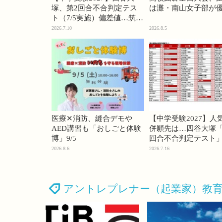
塚、第2回合不合判定テス
は灘・南山女子部が
ト（7/5実施）偏差値…筑駒
74・桜蔭70＜PR＞
2026.7.10
2026.8.5
医療✕消防、縫合デモや
【中学受験2027】人
AED講習も「おしごと体験
併願先は…四谷大塚「
博」9/5
回合不合判定テスト
2026.8.6
2026.7.16
アントレプレナー（起業家）教