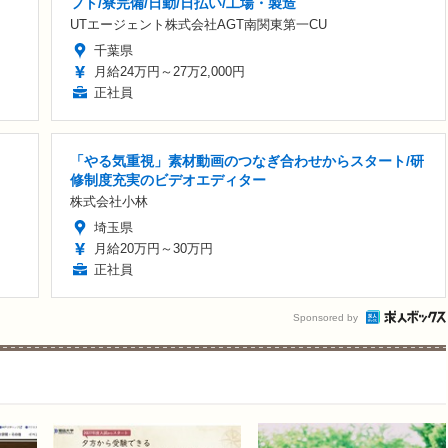
フト/寮完備/日勤/日払い/工場・製造
UTエージェント株式会社AGT南関東第一CU
千葉県
月給24万円～27万2,000円
正社員
「やる気重視」素材動画のつなぎ合わせからスタート/研
修制度充実のビデオエディター
株式会社小林
埼玉県
月給20万円～30万円
正社員
Sponsored by