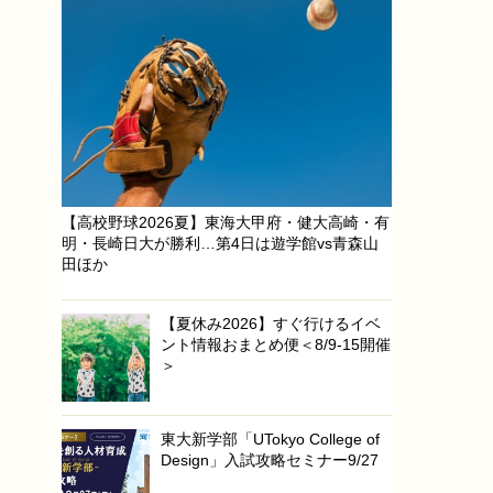
【高校野球2026夏】東海大甲府・健大高崎・有
明・長崎日大が勝利…第4日は遊学館vs青森山
田ほか
【夏休み2026】すぐ行けるイベ
ント情報おまとめ便＜8/9-15開催
＞
東大新学部「UTokyo College of
Design」入試攻略セミナー9/27