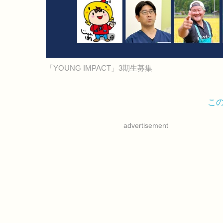
「YOUNG IMPACT」3期生募集
こ
advertisement