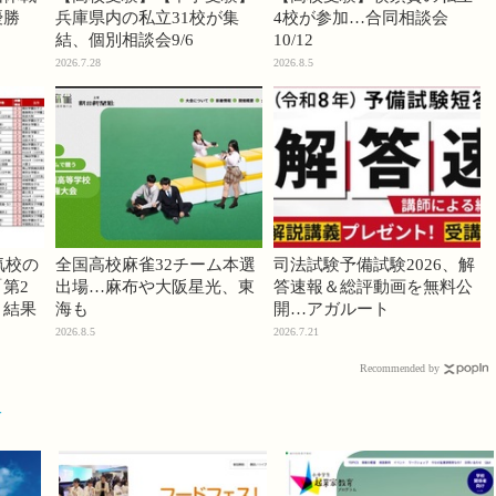
優勝
兵庫県内の私立31校が集
4校が参加…合同相談会
結、個別相談会9/6
10/12
2026.7.28
2026.8.5
気校の
全国高校麻雀32チーム本選
司法試験予備試験2026、解
第2
出場…麻布や大阪星光、東
答速報＆総評動画を無料公
」結果
海も
開…アガルート
2026.8.5
2026.7.21
Recommended by
育