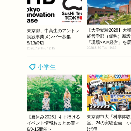
【大学受験2028】大
東京都、中高生のアントレ
経営学部（仮称）新設
実践事業メンバー募集…
「現場×AI×経営」を
9/13締切
2026.6.30 Tue 19:35
2026.7.9 Thu 12:15
小学生
東京都市大「科学体験
【夏休み2026】すぐ行ける
室」24の実験企画…
イベント情報おまとめ便＜
け9/6
8/9-15開催＞