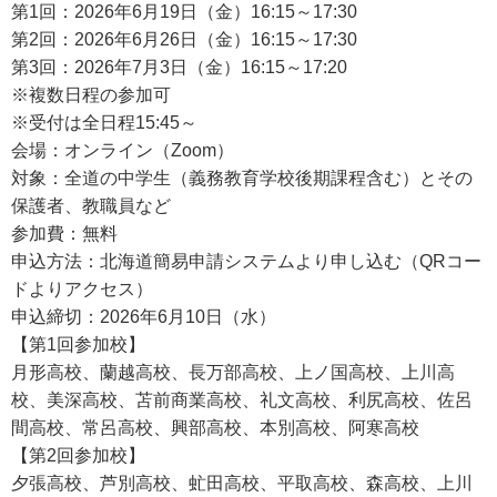
第1回：2026年6月19日（金）16:15～17:30
第2回：2026年6月26日（金）16:15～17:30
第3回：2026年7月3日（金）16:15～17:20
※複数日程の参加可
※受付は全日程15:45～
会場：オンライン（Zoom）
対象：全道の中学生（義務教育学校後期課程含む）とその
保護者、教職員など
参加費：無料
申込方法：北海道簡易申請システムより申し込む（QRコー
ドよりアクセス）
申込締切：2026年6月10日（水）
【第1回参加校】
月形高校、蘭越高校、長万部高校、上ノ国高校、上川高
校、美深高校、苫前商業高校、礼文高校、利尻高校、佐呂
間高校、常呂高校、興部高校、本別高校、阿寒高校
【第2回参加校】
夕張高校、芦別高校、虻田高校、平取高校、森高校、上川