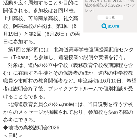
自分のマナビ見つけよう「地
活動を広く周知することを目的に
域の高校説明会2026」パンフ
開催される。参加校は各回14校。
レット
上川高校、苫前商業高校、礼文高
全 1 枚
校、阿寒高校の4校は、第1回（6
拡大写真
月19日）と第2回（6月26日）の両
日に参加する。
第1回と第2回には、北海道高等学校遠隔授業配信センタ
ー（T-base）も参加し、遠隔授業の説明や実演を行う。
対象は、道内の公立中学校（義務教育学校後期課程を含
む）に在籍する生徒とその保護者のほか、道内の中学校教
職員や市町村の教育関係者など。申込締切は6月10日。希望
者は説明会終了後、ブレイクアウトルームで個別相談を受
けることもできる。
北海道教育委員会の公式noteには、当日説明を行う学校
からのメッセージが掲載されており、参加校を決める際の
参考にできる。
◆地域の高校説明会2026
＜日時＞