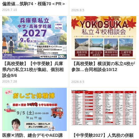
偏差値…筑駒74・桜蔭70＜PR＞
2026.7.10
2026.8.5
【高校受験】【中学受験】兵庫
【高校受験】横須賀の私立4校が
県内の私立31校が集結、個別相
参加…合同相談会10/12
談会9/6
2026.7.28
2026.8.5
医療✕消防、縫合デモやAED講
【中学受験2027】人気校の併願