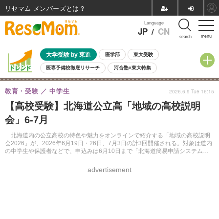
リセマム メンバーズ
Language
JP
/
CN
menu
search
大学受験 by 東進
医学部
東大受験
医専予備校徹底リサーチ
河合塾×東大特集
親子で考える大学選び
高校受験
中学受験
小学校受験
教育・受験
中学生
2026.6.9 Tue 16:15
共通テスト
夏休み
8月開催学校説明会・相談会
【高校受験】北海道公立高「地域の高校説明
8月開催イベント・WS
全国公立高校 過去問
人気記事
会」6-7月
自由研究教材（小学生向け）
自由研究教材（中学生向け）
ランキング
北海道内の公立高校の特色や魅力をオンラインで紹介する「地域の高校説明
会2026」が、2026年6月19日・26日、7月3日の計3回開催される。対象は道内
の中学生や保護者などで、申込みは6月10日まで「北海道簡易申請システム」
で受け付ける。
advertisement