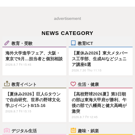
advertisement
NEWS CATEGORY
教育・受験
教育ICT
海外大学進学フェア、大阪・
【夏休み2026】東大メタバー
東京で9月…担当者と個別相談
ス工学部、生成AIなどジュニ
ア講座6選
2026.8.7 Fri 15:45
2026.7.30 Thu 11:15
教育イベント
生活・健康
【夏休み2026】巨人Gタウン
【高校野球2026夏】第3日朝
で自由研究、世界の野球文化
の部は東海大甲府が勝利、午
学ぶイベント8/15-16
後の部で八幡商と健大高崎が
激突
2026.8.7 Fri 15:15
2026.8.7 Fri 12:45
デジタル生活
趣味・娯楽