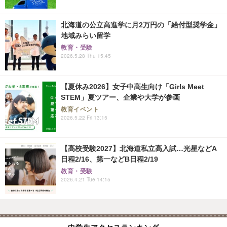
北海道の公立高進学に月2万円の「給付型奨学金」
地域みらい留学
教育・受験
2026.5.28 Thu 15:45
【夏休み2026】女子中高生向け「Girls Meet
STEM」夏ツアー、企業や大学が参画
教育イベント
2026.5.22 Fri 13:15
【高校受験2027】北海道私立高入試…光星などA
日程2/16、第一などB日程2/19
教育・受験
2026.4.21 Tue 14:15
中学生アクセスランキング