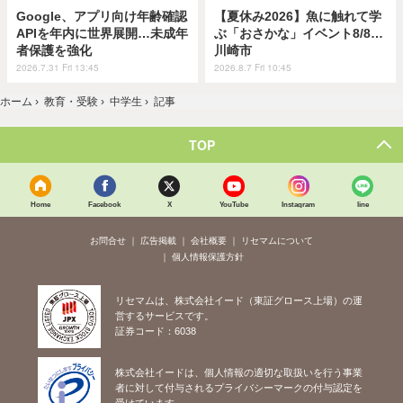
Google、アプリ向け年齢確認
【夏休み2026】魚に触れて学
APIを年内に世界展開…未成年
ぶ「おさかな」イベント8/8…
者保護を強化
川崎市
2026.7.31 Fri 13:45
2026.8.7 Fri 10:45
ホーム
›
教育・受験
›
中学生
›
記事
TOP
Home
Facebook
X
YouTube
Instagram
line
お問合せ
広告掲載
会社概要
リセマムについて
個人情報保護方針
リセマムは、株式会社イード（東証グロース上場）の運
営するサービスです。
証券コード：6038
株式会社イードは、個人情報の適切な取扱いを行う事業
者に対して付与されるプライバシーマークの付与認定を