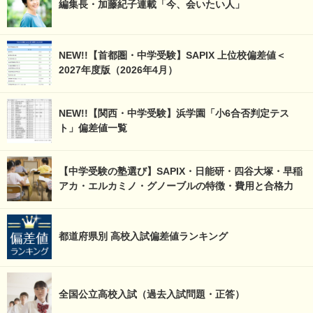
編集長・加藤紀子連載「今、会いたい人」
NEW!!【首都圏・中学受験】SAPIX 上位校偏差値＜
2027年度版（2026年4月）
NEW!!【関西・中学受験】浜学園「小6合否判定テス
ト」偏差値一覧
【中学受験の塾選び】SAPIX・日能研・四谷大塚・早稲
アカ・エルカミノ・グノーブルの特徴・費用と合格力
都道府県別 高校入試偏差値ランキング
全国公立高校入試（過去入試問題・正答）