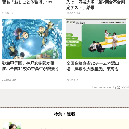
習も「おしごと体験博」9/5
先は…四谷大塚「第2回合不合判
定テスト」結果
2026.8.6
2026.7.16
砂金甲子園、神戸女学院が優
全国高校麻雀32チーム本選出
勝…全国14校の中高生が腕競う
場…麻布や大阪星光、東海も
2026.7.29
2026.8.5
Recommended by
特集・連載