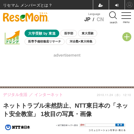
リセマム メンバーズ
Language
JP
/
CN
menu
search
大学受験 by 東進
医学部
東大受験
医専予備校徹底リサーチ
河合塾×東大特集
親子で考える大学選び
高校受験
中学受験
小学校受験
advertisement
共通テスト
夏休み
8月開催学校説明会・相談会
8月開催イベント・WS
全国公立高校 過去問
人気記事
自由研究教材（小学生向け）
自由研究教材（中学生向け）
ランキング
デジタル生活
インターネット
2010.11.24（水） 12:10
ネットトラブル未然防止、NTT東日本の「ネッ
ト安全教室」 1枚目の写真・画像