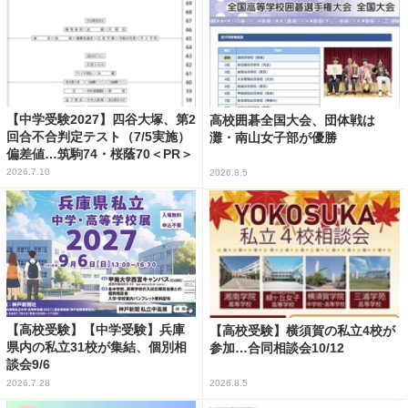
【中学受験2027】四谷大塚、第2
高校囲碁全国大会、団体戦は
回合不合判定テスト（7/5実施）
灘・南山女子部が優勝
偏差値…筑駒74・桜蔭70＜PR＞
2026.7.10
2026.8.5
【高校受験】【中学受験】兵庫
【高校受験】横須賀の私立4校が
県内の私立31校が集結、個別相
参加…合同相談会10/12
談会9/6
2026.7.28
2026.8.5