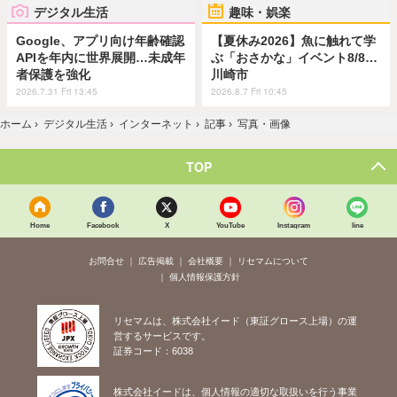
デジタル生活
趣味・娯楽
Google、アプリ向け年齢確認
【夏休み2026】魚に触れて学
APIを年内に世界展開…未成年
ぶ「おさかな」イベント8/8…
者保護を強化
川崎市
2026.7.31 Fri 13:45
2026.8.7 Fri 10:45
ホーム
›
デジタル生活
›
インターネット
›
記事
›
写真・画像
TOP
Home
Facebook
X
YouTube
Instagram
line
お問合せ
広告掲載
会社概要
リセマムについて
個人情報保護方針
リセマムは、株式会社イード（東証グロース上場）の運
営するサービスです。
証券コード：6038
株式会社イードは、個人情報の適切な取扱いを行う事業