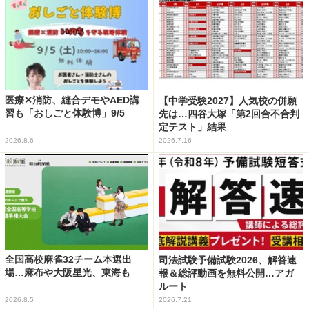
医療✕消防、縫合デモやAED講
【中学受験2027】人気校の併願
習も「おしごと体験博」9/5
先は…四谷大塚「第2回合不合判
定テスト」結果
2026.8.6
2026.7.16
全国高校麻雀32チーム本選出
司法試験予備試験2026、解答速
場…麻布や大阪星光、東海も
報＆総評動画を無料公開…アガ
ルート
2026.8.5
2026.7.21