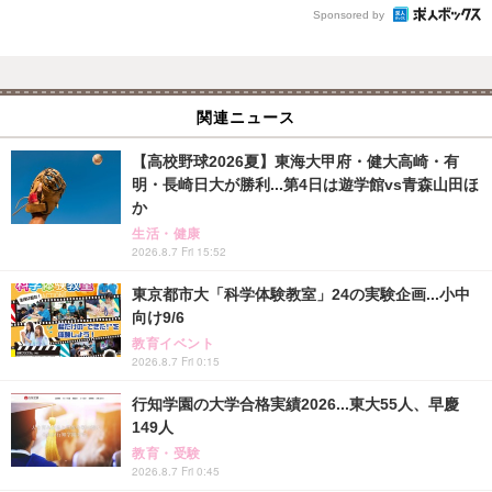
Sponsored by
関連ニュース
【高校野球2026夏】東海大甲府・健大高崎・有
明・長崎日大が勝利...第4日は遊学館vs青森山田ほ
か
生活・健康
2026.8.7 Fri 15:52
東京都市大「科学体験教室」24の実験企画...小中
向け9/6
教育イベント
2026.8.7 Fri 0:15
行知学園の大学合格実績2026...東大55人、早慶
149人
教育・受験
2026.8.7 Fri 0:45