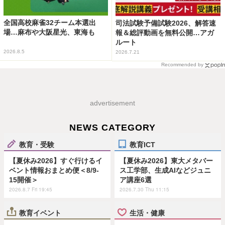
全国高校麻雀32チーム本選出
司法試験予備試験2026、解答速
場…麻布や大阪星光、東海も
報＆総評動画を無料公開…アガ
ルート
2026.8.5
2026.7.21
Recommended by
advertisement
NEWS CATEGORY
教育・受験
教育ICT
【夏休み2026】すぐ行けるイ
【夏休み2026】東大メタバー
ベント情報おまとめ便＜8/9-
ス工学部、生成AIなどジュニ
15開催＞
ア講座6選
2026.8.7 Fri 19:45
2026.7.30 Thu 11:15
教育イベント
生活・健康