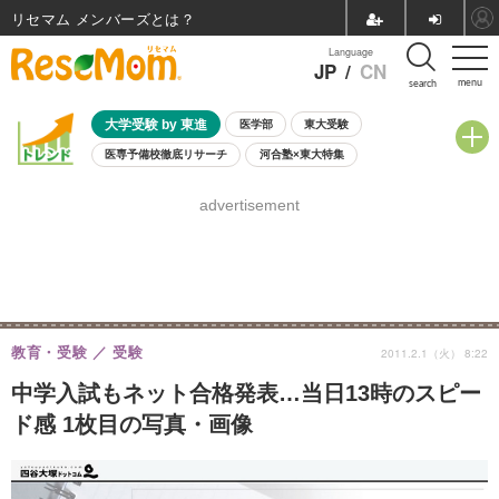
リセマム メンバーズ
Language
JP
/
CN
menu
search
大学受験 by 東進
医学部
東大受験
医専予備校徹底リサーチ
河合塾×東大特集
親子で考える大学選び
高校受験
中学受験
小学校受験
advertisement
共通テスト
夏休み
8月開催学校説明会・相談会
8月開催イベント・WS
全国公立高校 過去問
人気記事
自由研究教材（小学生向け）
自由研究教材（中学生向け）
ランキング
教育・受験
受験
2011.2.1（火） 8:22
中学入試もネット合格発表…当日13時のスピー
ド感 1枚目の写真・画像