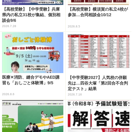
【高校受験】【中学受験】兵庫
【高校受験】横須賀の私立4校が
県内の私立31校が集結、個別相
参加…合同相談会10/12
談会9/6
2026.7.28
2026.8.5
医療✕消防、縫合デモやAED講
【中学受験2027】人気校の併願
習も「おしごと体験博」9/5
先は…四谷大塚「第2回合不合判
定テスト」結果
2026.8.6
2026.7.16