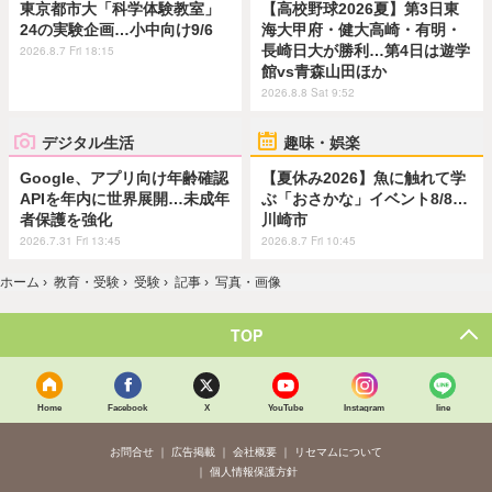
東京都市大「科学体験教室」
【高校野球2026夏】第3日東
24の実験企画…小中向け9/6
海大甲府・健大高崎・有明・
長崎日大が勝利…第4日は遊学
2026.8.7 Fri 18:15
館vs青森山田ほか
2026.8.8 Sat 9:52
デジタル生活
趣味・娯楽
Google、アプリ向け年齢確認
【夏休み2026】魚に触れて学
APIを年内に世界展開…未成年
ぶ「おさかな」イベント8/8…
者保護を強化
川崎市
2026.7.31 Fri 13:45
2026.8.7 Fri 10:45
ホーム
›
教育・受験
›
受験
›
記事
›
写真・画像
TOP
Home
Facebook
X
YouTube
Instagram
line
お問合せ
広告掲載
会社概要
リセマムについて
個人情報保護方針