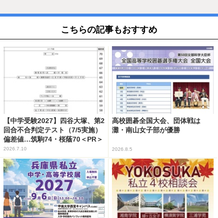
こちらの記事もおすすめ
【中学受験2027】四谷大塚、第2
高校囲碁全国大会、団体戦は
回合不合判定テスト（7/5実施）
灘・南山女子部が優勝
偏差値…筑駒74・桜蔭70＜PR＞
2026.7.10
2026.8.5