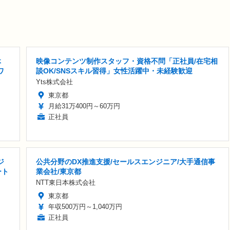
休
映像コンテンツ制作スタッフ・資格不問「正社員/在宅相
ワ
談OK/SNSスキル習得」女性活躍中・未経験歓迎
Yts株式会社
東京都
月給31万400円～60万円
正社員
ジ
公共分野のDX推進支援/セールスエンジニア/大手通信事
ート
業会社/東京都
NTT東日本株式会社
東京都
年収500万円～1,040万円
正社員