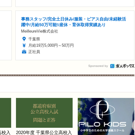
事務スタッフ/完全土日休み/服装・ピアス自由/未経験活
躍中/月給50万可能!/産休・育休取得実績あり
MeilleureVie株式会社
千葉県
月給19万5,000円～50万円
正社員
Sponsored by
高校入
2020年度 千葉県公立高校入