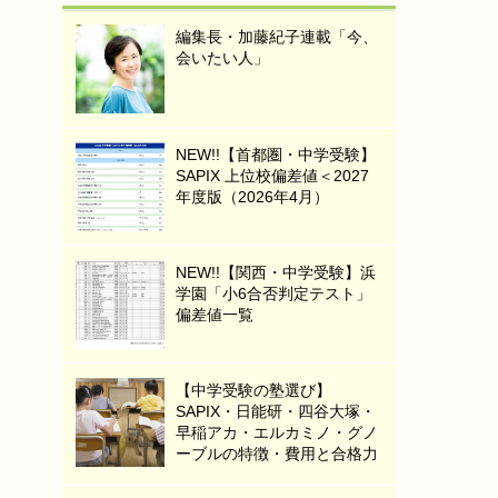
編集長・加藤紀子連載「今、
会いたい人」
NEW!!【首都圏・中学受験】
SAPIX 上位校偏差値＜2027
年度版（2026年4月）
NEW!!【関西・中学受験】浜
学園「小6合否判定テスト」
偏差値一覧
【中学受験の塾選び】
SAPIX・日能研・四谷大塚・
早稲アカ・エルカミノ・グノ
ーブルの特徴・費用と合格力