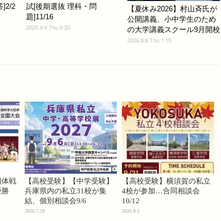
2/2
試[後期選抜 理科・問
【夏休み2026】村山斉氏が
題]11/16
公開講義、小中学生のため
2026.8.6 Thu 0:20
の大学講義スクール9月開校
2026.8.6 Thu 1:15
団体戦
【高校受験】【中学受験】
【高校受験】横須賀の私立
優勝
兵庫県内の私立31校が集
4校が参加…合同相談会
結、個別相談会9/6
10/12
2026.7.28
2026.8.5