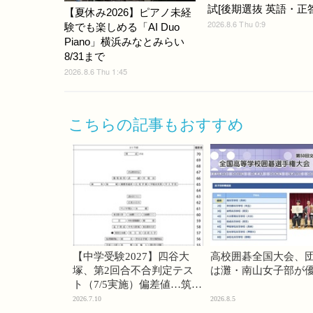
試[後期選抜 英語・正答]
【夏休み2026】ピアノ未経
2026.8.6 Thu 0:9
験でも楽しめる「AI Duo
Piano」横浜みなとみらい
8/31まで
2026.8.6 Thu 1:45
こちらの記事もおすすめ
【中学受験2027】四谷大
高校囲碁全国大会、
塚、第2回合不合判定テス
は灘・南山女子部が
ト（7/5実施）偏差値…筑駒
74・桜蔭70＜PR＞
2026.7.10
2026.8.5