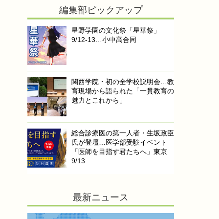
編集部ピックアップ
星野学園の文化祭「星華祭」
9/12-13…小中高合同
関西学院・初の全学校説明会…教
育現場から語られた「一貫教育の
魅力とこれから」
総合診療医の第一人者・生坂政臣
氏が登壇…医学部受験イベント
「医師を目指す君たちへ」東京
9/13
最新ニュース