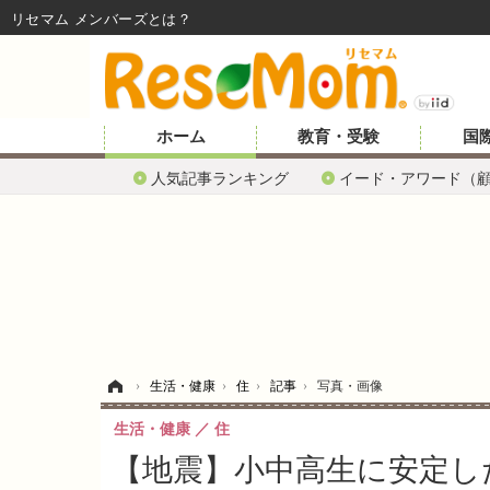
リセマム メンバーズ
ホーム
教育・受験
国
人気記事ランキング
イード・アワード（
ホーム
›
生活・健康
›
住
›
記事
›
写真・画像
生活・健康
住
【地震】小中高生に安定し