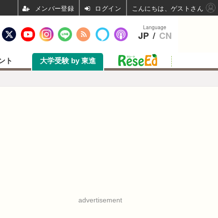
ログイン
こんにちは、ゲストさん
Language
JP
/
CN
ント
大学受験 by 東進
advertisement