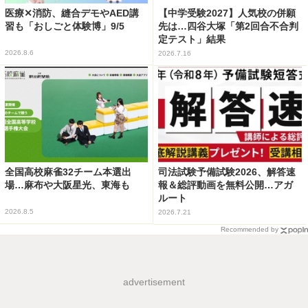
医療✕消防、縫合デモやAED講
【中学受験2027】人気校の併願
習も「おしごと体験博」9/5
先は…四谷大塚「第2回合不合判
定テスト」結果
2026.8.6
2026.7.16
全国高校麻雀32チーム本選出
司法試験予備試験2026、解答速
場…麻布や大阪星光、東海も
報＆総評動画を無料公開…アガ
ルート
2026.8.5
2026.7.21
Recommended by
advertisement