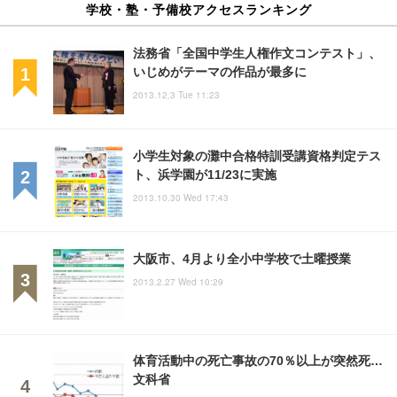
学校・塾・予備校アクセスランキング
法務省「全国中学生人権作文コンテスト」、
いじめがテーマの作品が最多に
2013.12.3 Tue 11:23
小学生対象の灘中合格特訓受講資格判定テス
ト、浜学園が11/23に実施
2013.10.30 Wed 17:43
大阪市、4月より全小中学校で土曜授業
2013.2.27 Wed 10:29
体育活動中の死亡事故の70％以上が突然死…
文科省