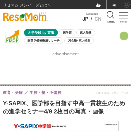
リセマム メンバーズ
Language
JP
/
CN
menu
search
大学受験 by 東進
医学部
東大受験
医専予備校徹底リサーチ
河合塾×東大特集
親子で考える大学選び
高校受験
中学受験
小学校受験
advertisement
共通テスト
夏休み
8月開催学校説明会・相談会
8月開催イベント・WS
全国公立高校 過去問
人気記事
自由研究教材（小学生向け）
自由研究教材（中学生向け）
ランキング
教育・受験
学校・塾・予備校
2011.3.30（水） 14:02
Y-SAPIX、医学部を目指す中高一貫校生のため
の進学セミナー4/9 2枚目の写真・画像