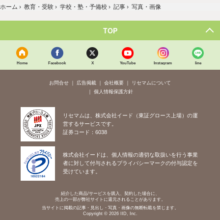
ホーム
›
教育・受験
›
学校・塾・予備校
›
記事
›
写真・画像
TOP
Home
Facebook
X
YouTube
Instagram
line
お問合せ
広告掲載
会社概要
リセマムについて
個人情報保護方針
リセマムは、株式会社イード（東証グロース上場）の運
営するサービスです。
証券コード：6038
株式会社イードは、個人情報の適切な取扱いを行う事業
者に対して付与されるプライバシーマークの付与認定を
受けています。
紹介した商品/サービスを購入、契約した場合に、
売上の一部が弊社サイトに還元されることがあります。
当サイトに掲載の記事・見出し・写真・画像の無断転載を禁じます。
Copyright © 2026 IID, Inc.