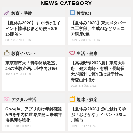
NEWS CATEGORY
教育・受験
教育ICT
【夏休み2026】すぐ行けるイ
【夏休み2026】東大メタバー
ベント情報おまとめ便＜8/9-
ス工学部、生成AIなどジュニ
15開催＞
ア講座6選
2026.8.7 Fri 19:45
2026.7.30 Thu 11:15
教育イベント
生活・健康
東京都市大「科学体験教室」
【高校野球2026夏】東海大甲
24の実験企画…小中向け9/6
府・健大高崎・有明・長崎日
大が勝利…第4日は遊学館vs
2026.8.7 Fri 18:15
青森山田ほか
2026.8.8 Sat 9:52
デジタル生活
趣味・娯楽
Google、アプリ向け年齢確認
【夏休み2026】魚に触れて学
APIを年内に世界展開…未成年
ぶ「おさかな」イベント8/8…
者保護を強化
川崎市
2026.7.31 Fri 13:45
2026.8.7 Fri 10:45