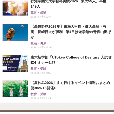
行知学園の大学合格実績2026...東大55人、早慶
149人
教育・受験
2026.8.7 Fri 0:45
【高校野球2026夏】東海大甲府・健大高崎・有
明・長崎日大が勝利...第4日は遊学館vs青森山田ほ
か
生活・健康
2026.8.7 Fri 15:52
東大新学部「UTokyo College of Design」入試攻
略セミナー9/27
教育・受験
2026.8.7 Fri 1:15
【夏休み2026】すぐ行けるイベント情報おまとめ
便<8/9-15開催>
教育・受験
2026.8.7 Fri 1:45