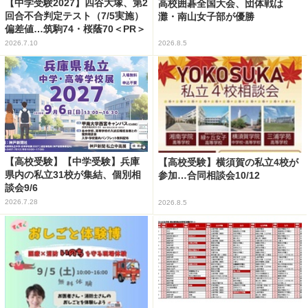
【中学受験2027】四谷大塚、第2
高校囲碁全国大会、団体戦は
回合不合判定テスト（7/5実施）
灘・南山女子部が優勝
偏差値…筑駒74・桜蔭70＜PR＞
2026.7.10
2026.8.5
【高校受験】【中学受験】兵庫
【高校受験】横須賀の私立4校が
県内の私立31校が集結、個別相
参加…合同相談会10/12
談会9/6
2026.7.28
2026.8.5