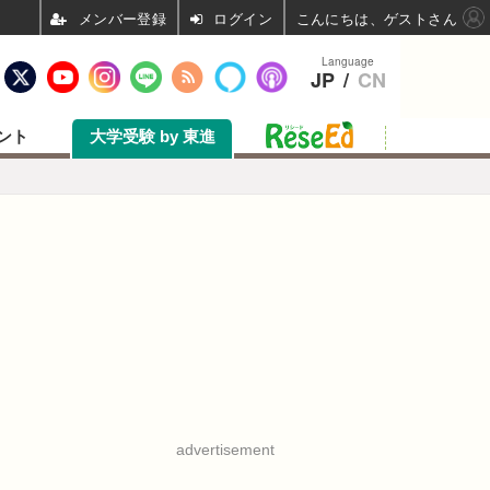
ログイン
こんにちは、ゲストさん
Language
JP
/
CN
ント
大学受験 by 東進
advertisement