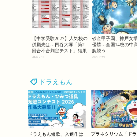
【中学受験2027】人気校の
砂金甲子園、神戸女
併願先は…四谷大塚「第2
優勝…全国14校の中
回合不合判定テスト」結果
腕競う
2026.7.16
2026.7.29
ドラえもん
プラネタリウム「ドラ
ドラえもん短歌、入選作は