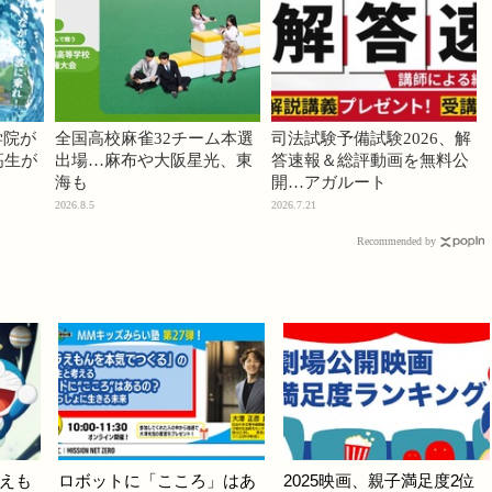
学院が
全国高校麻雀32チーム本選
司法試験予備試験2026、解
高生が
出場…麻布や大阪星光、東
答速報＆総評動画を無料公
海も
開…アガルート
2026.8.5
2026.7.21
Recommended by
えも
ロボットに「こころ」はあ
2025映画、親子満足度2位