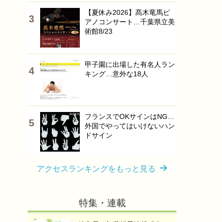
【夏休み2026】髙木竜馬ピ
アノコンサート…千葉県立美
術館8/23
甲子園に出場した有名人ラン
キング…意外な18人
フランスでOKサインはNG…
外国でやってはいけないハン
ドサイン
アクセスランキングをもっと見る
特集・連載