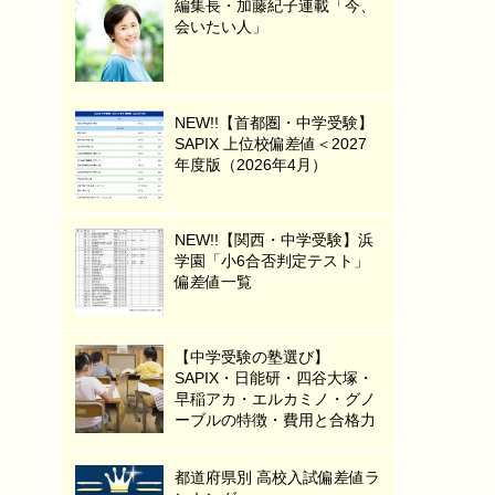
編集長・加藤紀子連載「今、
会いたい人」
NEW!!【首都圏・中学受験】
SAPIX 上位校偏差値＜2027
年度版（2026年4月）
NEW!!【関西・中学受験】浜
学園「小6合否判定テスト」
偏差値一覧
【中学受験の塾選び】
SAPIX・日能研・四谷大塚・
早稲アカ・エルカミノ・グノ
ーブルの特徴・費用と合格力
都道府県別 高校入試偏差値ラ