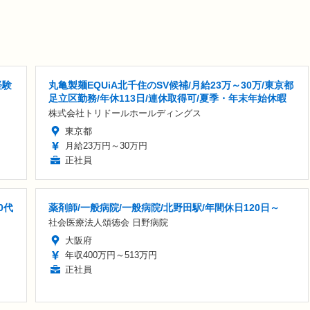
経験
丸亀製麺EQUiA北千住のSV候補/月給23万～30万/東京都
足立区勤務/年休113日/連休取得可/夏季・年末年始休暇
株式会社トリドールホールディングス
東京都
月給23万円～30万円
正社員
0代
薬剤師/一般病院/一般病院/北野田駅/年間休日120日～
社会医療法人頌徳会 日野病院
大阪府
年収400万円～513万円
正社員