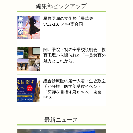
編集部ピックアップ
星野学園の文化祭「星華祭」
9/12-13…小中高合同
関西学院・初の全学校説明会…教
育現場から語られた「一貫教育の
魅力とこれから」
総合診療医の第一人者・生坂政臣
氏が登壇…医学部受験イベント
「医師を目指す君たちへ」東京
9/13
最新ニュース