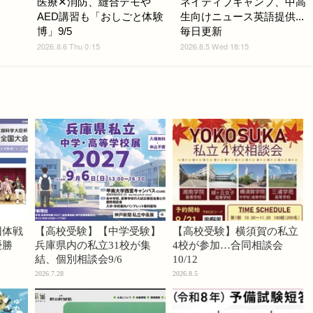
医療✕消防、縫合デモや
ネイティブキャンプ、中高
AED講習も「おしごと体験
生向けニュース英語提供...
博」9/5
毎日更新
2026.8.6 Thu 0:15
2026.8.5 Wed 18:15
団体戦
【高校受験】【中学受験】
【高校受験】横須賀の私立
優勝
兵庫県内の私立31校が集
4校が参加…合同相談会
結、個別相談会9/6
10/12
2026.7.28
2026.8.5