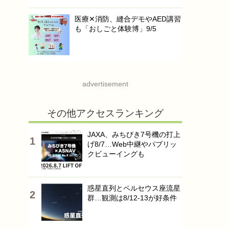
医療✕消防、縫合デモやAED講習
も「おしごと体験博」9/5
advertisement
その他アクセスランキング
JAXA、みちびき7号機の打上
げ8/7…Web中継やパブリッ
クビューイングも
惑星直列とペルセウス座流星
群…観測は8/12-13が好条件