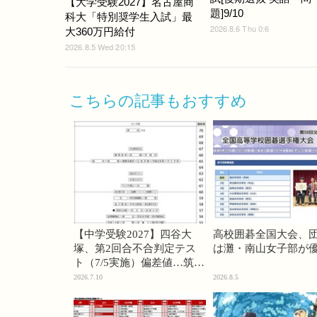
【大学受験2027】名古屋商
題]9/10
科大「特別奨学生入試」最
2026.8.6 Thu 0:6
大360万円給付
2026.8.5 Wed 20:15
こちらの記事もおすすめ
【中学受験2027】四谷大
高校囲碁全国大会、
塚、第2回合不合判定テス
は灘・南山女子部が
ト（7/5実施）偏差値…筑駒
74・桜蔭70＜PR＞
2026.7.10
2026.8.5