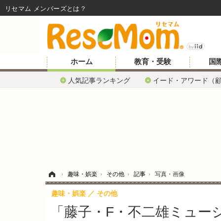
リセマム メンバーズ
ホーム
教育・受験
国
人気記事ランキング
イード・アワード（
ホーム
›
趣味・娯楽
›
その他
›
記事
›
写真・画像
趣味・娯楽
その他
「藤子・F・不二雄ミュー