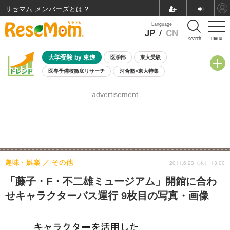
リセマム メンバーズ
Language
JP
/
CN
menu
search
大学受験 by 東進
医学部
東大受験
医専予備校徹底リサーチ
河合塾×東大特集
親子で考える大学選び
高校受験
中学受験
小学校受験
advertisement
共通テスト
夏休み
8月開催学校説明会・相談会
8月開催イベント・WS
全国公立高校 過去問
人気記事
自由研究教材（小学生向け）
自由研究教材（中学生向け）
ランキング
趣味・娯楽
その他
2011.6.23（木） 13:00
「藤子・F・不二雄ミュージアム」開館に合わ
せキャラクターバス運行 9枚目の写真・画像