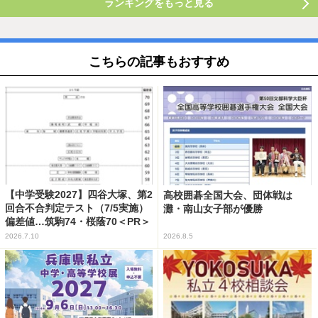
ランキングをもっと見る
こちらの記事もおすすめ
【中学受験2027】四谷大塚、第2
高校囲碁全国大会、団体戦は
回合不合判定テスト（7/5実施）
灘・南山女子部が優勝
偏差値…筑駒74・桜蔭70＜PR＞
2026.7.10
2026.8.5