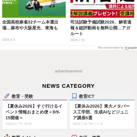
全国高校麻雀32チーム本選出
司法試験予備試験2026、解答速
場…麻布や大阪星光、東海も
報＆総評動画を無料公開…アガ
ルート
2026.8.5
2026.7.21
Recommended by
advertisement
NEWS CATEGORY
教育・受験
教育ICT
【夏休み2026】すぐ行けるイ
【夏休み2026】東大メタバー
ベント情報おまとめ便＜8/9-
ス工学部、生成AIなどジュニ
15開催＞
ア講座6選
2026.8.7 Fri 19:45
2026.7.30 Thu 11:15