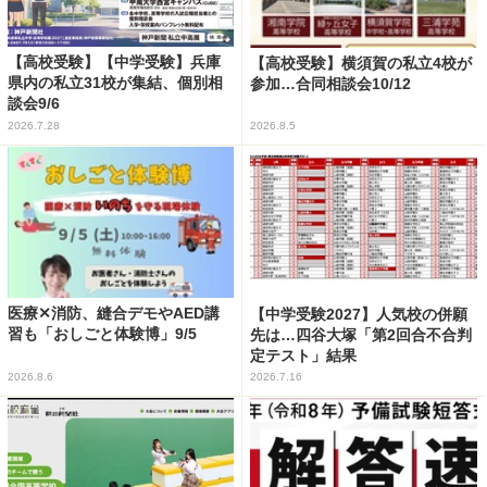
【高校受験】【中学受験】兵庫
【高校受験】横須賀の私立4校が
県内の私立31校が集結、個別相
参加…合同相談会10/12
談会9/6
2026.7.28
2026.8.5
医療✕消防、縫合デモやAED講
【中学受験2027】人気校の併願
習も「おしごと体験博」9/5
先は…四谷大塚「第2回合不合判
定テスト」結果
2026.8.6
2026.7.16