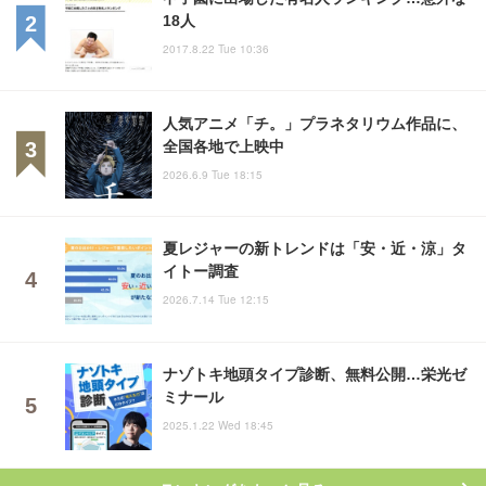
18人
2017.8.22 Tue 10:36
人気アニメ「チ。」プラネタリウム作品に、
全国各地で上映中
2026.6.9 Tue 18:15
夏レジャーの新トレンドは「安・近・涼」タ
イトー調査
2026.7.14 Tue 12:15
ナゾトキ地頭タイプ診断、無料公開…栄光ゼ
ミナール
2025.1.22 Wed 18:45