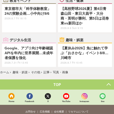
教育イベント
生活・健康
東京都市大「科学体験教室」
【高校野球2026夏】第4日青
24の実験企画…小中向け9/6
森山田・東日大昌平・大分
商・英明が勝利、第5日は花巻
2026.8.7 Fri 18:15
東vs新田ほか
2026.8.9 Sun 9:15
デジタル生活
趣味・娯楽
Google、アプリ向け年齢確認
【夏休み2026】魚に触れて学
APIを年内に世界展開…未成年
ぶ「おさかな」イベント8/8…
者保護を強化
川崎市
2026.7.31 Fri 13:45
2026.8.7 Fri 10:45
ホーム
›
趣味・娯楽
›
その他
›
記事
›
写真・画像
TOP
Home
Facebook
X
YouTube
Instagram
line
お問合せ
広告掲載
会社概要
リセマムについて