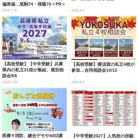
偏差値…筑駒74・桜蔭70＜PR＞
2026.7.10
2026.8.5
【高校受験】【中学受験】兵庫
【高校受験】横須賀の私立4校が
県内の私立31校が集結、個別相
参加…合同相談会10/12
談会9/6
2026.7.28
2026.8.5
医療✕消防、縫合デモやAED講
【中学受験2027】人気校の併願