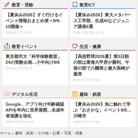
教育・受験
教育ICT
【夏休み2026】すぐ行けるイ
【夏休み2026】東大メタバー
ベント情報おまとめ便＜8/9-
ス工学部、生成AIなどジュニ
15開催＞
ア講座6選
2026.8.7 Fri 19:45
2026.7.30 Thu 11:15
教育イベント
生活・健康
東京都市大「科学体験教室」
【高校野球2026夏】第3日朝
24の実験企画…小中向け9/6
の部は東海大甲府が勝利、午
後の部で八幡商と健大高崎が
2026.8.7 Fri 18:15
激突
2026.8.7 Fri 12:45
デジタル生活
趣味・娯楽
Google、アプリ向け年齢確認
【夏休み2026】魚に触れて学
APIを年内に世界展開…未成年
ぶ「おさかな」イベント8/8…
者保護を強化
川崎市
2026.7.31 Fri 13:45
2026.8.7 Fri 10:45
ホーム
›
趣味・娯楽
›
その他
›
記事
›
写真・画像