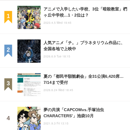
アニメで入学したい学校、3位「暗殺教室」椚
ヶ丘中学校…1・2位は？
2023.4.5 Wed 19:45
人気アニメ「チ。」プラネタリウム作品に、
全国各地で上映中
2026.6.9 Tue 18:15
夏の「都民半額観劇会」全31公演6,420席…
7/14まで受付
2026.6.24 Wed 18:45
夢の共演「CAPCOMvs.手塚治虫
CHARACTERS’」池袋10月
2021.9.3 Fri 13:15