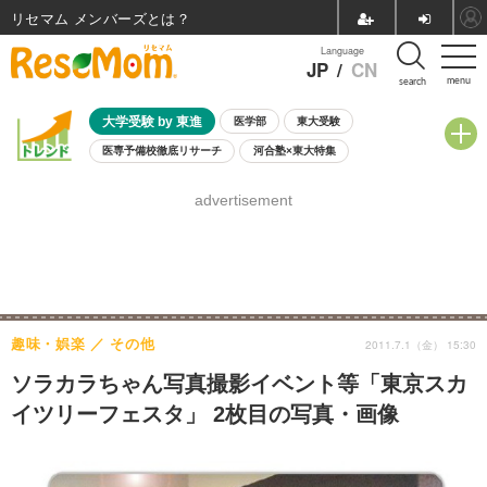
リセマム メンバーズ
Language
JP
/
CN
menu
search
大学受験 by 東進
医学部
東大受験
医専予備校徹底リサーチ
河合塾×東大特集
親子で考える大学選び
高校受験
中学受験
小学校受験
advertisement
共通テスト
夏休み
8月開催学校説明会・相談会
8月開催イベント・WS
全国公立高校 過去問
人気記事
自由研究教材（小学生向け）
自由研究教材（中学生向け）
ランキング
趣味・娯楽
その他
2011.7.1（金） 15:30
ソラカラちゃん写真撮影イベント等「東京スカ
イツリーフェスタ」 2枚目の写真・画像