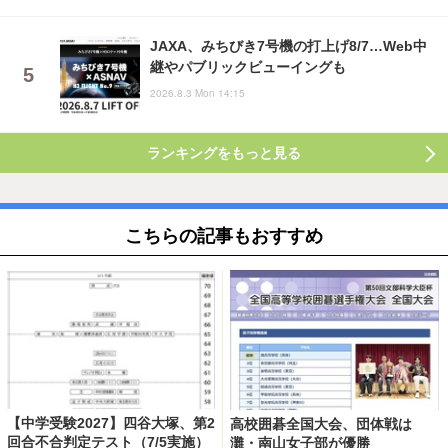
JAXA、みちびき7号機の打上げ8/7…Web中
継やパブリックビューイングも
2026.8.3 Mon 14:15
ランキングをもっと見る
こちらの記事もおすすめ
【中学受験2027】四谷大塚、第2
高校囲碁全国大会、団体戦は
回合不合判定テスト（7/5実施）
灘・南山女子部が優勝