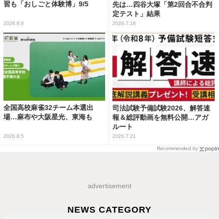
習も「おしごと体験博」9/5
先は…四谷大塚「第2回合不合判
定テスト」結果
2026.8.6
2026.7.16
全国高校麻雀32チーム本選出
司法試験予備試験2026、解答速
場…麻布や大阪星光、東海も
報＆総評動画を無料公開…アガ
ルート
2026.8.5
2026.7.21
Recommended by
advertisement
NEWS CATEGORY