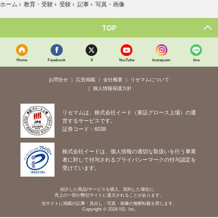
ホーム
›
教育・受験
›
受験
›
記事
›
写真・画像
TOP
Home
Facebook
X
YouTube
Instagram
line
お問合せ
広告掲載
会社概要
リセマムについて
個人情報保護方針
リセマムは、株式会社イード（東証グロース上場）の運
営するサービスです。
証券コード：6038
株式会社イードは、個人情報の適切な取扱いを行う事業
者に対して付与されるプライバシーマークの付与認定を
受けています。
紹介した商品/サービスを購入、契約した場合に、
売上の一部が弊社サイトに還元されることがあります。
当サイトに掲載の記事・見出し・写真・画像の無断転載を禁じます。
Copyright © 2026 IID, Inc.