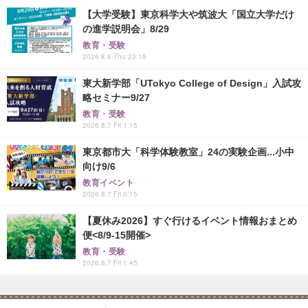
【大学受験】東京科学大や筑波大「国立大学だけ
の進学説明会」8/29
教育・受験
2026.8.6 Thu 23:15
東大新学部「UTokyo College of Design」入試攻
略セミナー9/27
教育・受験
2026.8.7 Fri 1:15
東京都市大「科学体験教室」24の実験企画...小中
向け9/6
教育イベント
2026.8.7 Fri 0:15
【夏休み2026】すぐ行けるイベント情報おまとめ
便<8/9-15開催>
教育・受験
2026.8.7 Fri 1:45