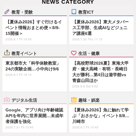
NEWS CATEGORY
教育・受験
教育ICT
【夏休み2026】すぐ行けるイ
【夏休み2026】東大メタバー
ベント情報おまとめ便＜8/9-
ス工学部、生成AIなどジュニ
15開催＞
ア講座6選
2026.8.7 Fri 19:45
2026.7.30 Thu 11:15
教育イベント
生活・健康
東京都市大「科学体験教室」
【高校野球2026夏】東海大甲
24の実験企画…小中向け9/6
府・健大高崎・有明・長崎日
大が勝利…第4日は遊学館vs
2026.8.7 Fri 18:15
青森山田ほか
2026.8.8 Sat 9:52
デジタル生活
趣味・娯楽
Google、アプリ向け年齢確認
【夏休み2026】魚に触れて学
APIを年内に世界展開…未成年
ぶ「おさかな」イベント8/8…
者保護を強化
川崎市
2026.7.31 Fri 13:45
2026.8.7 Fri 10:45