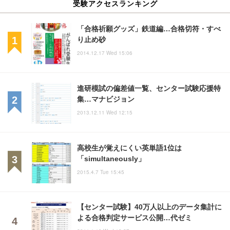
受験アクセスランキング
「合格祈願グッズ」鉄道編…合格切符・すべ
り止め砂
2014.12.17 Wed 15:06
進研模試の偏差値一覧、センター試験応援特
集…マナビジョン
2013.12.11 Wed 12:15
高校生が覚えにくい英単語1位は
「simultaneously」
2015.4.7 Tue 15:45
【センター試験】40万人以上のデータ集計に
よる合格判定サービス公開…代ゼミ