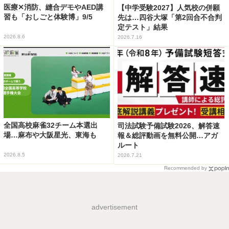
医療✕消防、縫合デモやAED講
【中学受験2027】人気校の併願
習も「おしごと体験博」9/5
先は…四谷大塚「第2回合不合判
定テスト」結果
2026.8.6
2026.7.16
全国高校麻雀32チーム本選出
司法試験予備試験2026、解答速
場…麻布や大阪星光、東海も
報＆総評動画を無料公開…アガ
ルート
2026.8.5
2026.7.21
Recommended by
advertisement