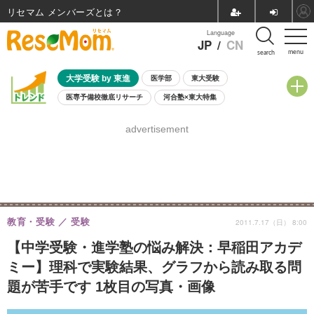
リセマム メンバーズ
Language
JP
/
CN
menu
search
大学受験 by 東進
医学部
東大受験
医専予備校徹底リサーチ
河合塾×東大特集
親子で考える大学選び
高校受験
中学受験
小学校受験
advertisement
共通テスト
夏休み
8月開催学校説明会・相談会
8月開催イベント・WS
全国公立高校 過去問
人気記事
自由研究教材（小学生向け）
自由研究教材（中学生向け）
ランキング
教育・受験
受験
2011.7.17（日） 8:00
【中学受験・進学塾の悩み解決：早稲田アカデ
ミー】理科で実験結果、グラフから読み取る問
題が苦手です 1枚目の写真・画像