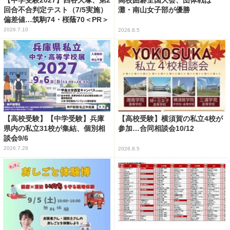
高校囲碁全国大会、団体戦は
回合不合判定テスト（7/5実施）
灘・南山女子部が優勝
偏差値…筑駒74・桜蔭70＜PR＞
2026.7.10
2026.8.5
【高校受験】【中学受験】兵庫
【高校受験】横須賀の私立4校が
県内の私立31校が集結、個別相
参加…合同相談会10/12
談会9/6
2026.7.28
2026.8.5