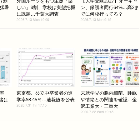
7割
外国ルーツをもつ生徒「楽
【大学受験2027】オーキャ
猛暑
しい」9割、学校は実態把握
ン、保護者同行64%…高2ま
に課題…千葉大調査
でに何校行ってる？
2026.7.13 Mon 19:00
2026.7.13 Mon 9:45
率
東京都、公立中卒業者の進
未就学児の腸内細菌、睡眠
学者は
学率98.45％…速報値を公表
や情緒との関連を確認…金
2026.7.31 Fri 17:15
沢工業大・三重大
2026.7.22 Wed 19:45