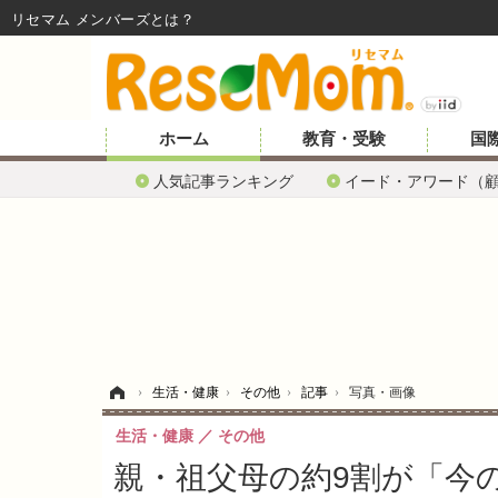
リセマム メンバーズ
ホーム
教育・受験
国
人気記事ランキング
イード・アワード（
ホーム
›
生活・健康
›
その他
›
記事
›
写真・画像
生活・健康
その他
親・祖父母の約9割が「今