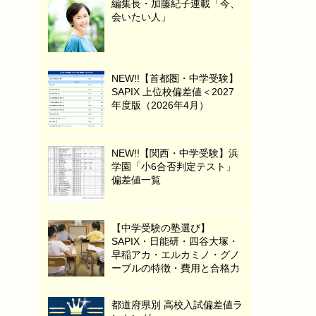
編集長・加藤紀子連載「今、
会いたい人」
NEW!!【首都圏・中学受験】
SAPIX 上位校偏差値＜2027
年度版（2026年4月）
NEW!!【関西・中学受験】浜
学園「小6合否判定テスト」
偏差値一覧
【中学受験の塾選び】
SAPIX・日能研・四谷大塚・
早稲アカ・エルカミノ・グノ
ーブルの特徴・費用と合格力
都道府県別 高校入試偏差値ラ