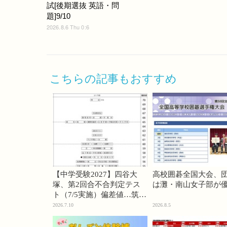
試[後期選抜 英語・問
題]9/10
2026.8.6 Thu 0:6
こちらの記事もおすすめ
【中学受験2027】四谷大
高校囲碁全国大会、
塚、第2回合不合判定テス
は灘・南山女子部が
ト（7/5実施）偏差値…筑駒
74・桜蔭70＜PR＞
2026.7.10
2026.8.5