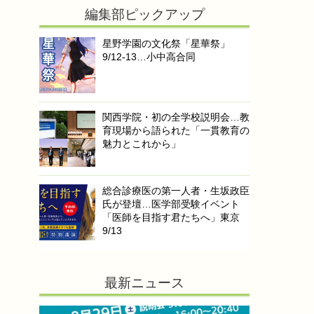
編集部ピックアップ
星野学園の文化祭「星華祭」
9/12-13…小中高合同
関西学院・初の全学校説明会…教
育現場から語られた「一貫教育の
魅力とこれから」
総合診療医の第一人者・生坂政臣
氏が登壇…医学部受験イベント
「医師を目指す君たちへ」東京
9/13
最新ニュース