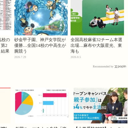
気校の
砂金甲子園、神戸女学院が
全国高校麻雀32チーム本選
第2
優勝…全国14校の中高生が
出場…麻布や大阪星光、東
」結果
腕競う
海も
2026.7.29
2026.8.5
Recommended by