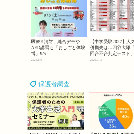
医療✕消防、縫合デモや
【中学受験2027】人
AED講習も「おしごと体験
併願先は…四谷大塚「
博」9/5
回合不合判定テスト
2026.8.6
2026.7.16
保護者調査