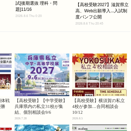
試[後期選抜 理科・問
【高校受験2027】滋賀県立
題]11/16
高、Web出願導入...入試制
2026.8.6 Thu 0:20
度パンフ公開
2026.8.6 Thu 20:45
団体戦
【高校受験】【中学受験】
【高校受験】横須賀の私立
優勝
兵庫県内の私立31校が集
4校が参加…合同相談会
結、個別相談会9/6
10/12
2026.7.28
2026.8.5