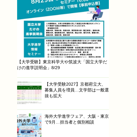
【大学受験】東京科学大や筑波大「国立大学だ
けの進学説明会」8/29
【大学受験2027】京都府立大、
募集人員を増員…文学部は一般選
抜も拡大
海外大学進学フェア、大阪・東京
で9月…担当者と個別相談