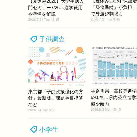
【夏休み2026】保護者
【夏休み2026】大学生活入
「昼食準備」が負担、
門セミナー7/26…進学費用
で外遊び制限も
や準備を解説
2026.7.21 Tue 9:45
2026.7.21 Tue 13:15
子供調査
神奈川県、高校等進学
東京都「子供政策強化の方
99.0％…県内公立進
針」最新版、課題や目標値
減少傾向
など
2026.8.3 Mon 15:15
2026.8.4 Tue 9:50
小学生