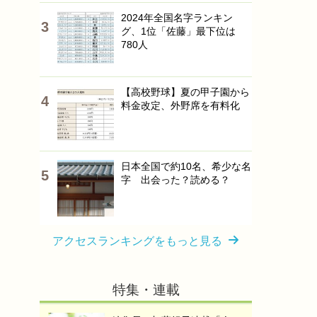
2024年全国名字ランキン
グ、1位「佐藤」最下位は
780人
【高校野球】夏の甲子園から
料金改定、外野席を有料化
日本全国で約10名、希少な名
字 出会った？読める？
アクセスランキングをもっと見る
特集・連載