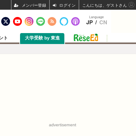
ログイン
こんにちは、ゲストさん
Language
JP
/
CN
ント
大学受験 by 東進
advertisement