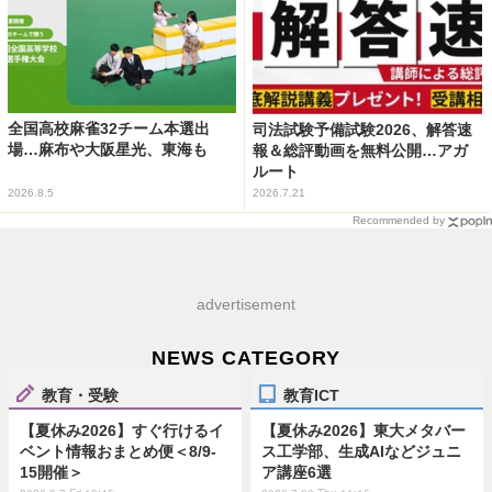
全国高校麻雀32チーム本選出
司法試験予備試験2026、解答速
場…麻布や大阪星光、東海も
報＆総評動画を無料公開…アガ
ルート
2026.8.5
2026.7.21
Recommended by
advertisement
NEWS CATEGORY
教育・受験
教育ICT
【夏休み2026】すぐ行けるイ
【夏休み2026】東大メタバー
ベント情報おまとめ便＜8/9-
ス工学部、生成AIなどジュニ
15開催＞
ア講座6選