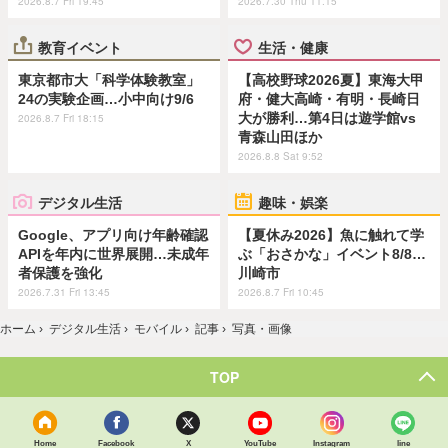
2026.8.7 Fri 19:45
2026.7.30 Thu 11:15
教育イベント
生活・健康
東京都市大「科学体験教室」
【高校野球2026夏】東海大甲
24の実験企画…小中向け9/6
府・健大高崎・有明・長崎日
大が勝利…第4日は遊学館vs
2026.8.7 Fri 18:15
青森山田ほか
2026.8.8 Sat 9:52
デジタル生活
趣味・娯楽
Google、アプリ向け年齢確認
【夏休み2026】魚に触れて学
APIを年内に世界展開…未成年
ぶ「おさかな」イベント8/8…
者保護を強化
川崎市
2026.7.31 Fri 13:45
2026.8.7 Fri 10:45
ホーム
›
デジタル生活
›
モバイル
›
記事
›
写真・画像
TOP
Home
Facebook
X
YouTube
Instagram
line