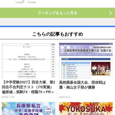
ランキングをもっと見る
こちらの記事もおすすめ
【中学受験2027】四谷大塚、第2
高校囲碁全国大会、団体戦は
回合不合判定テスト（7/5実施）
灘・南山女子部が優勝
偏差値…筑駒74・桜蔭70＜PR＞
2026.7.10
2026.8.5