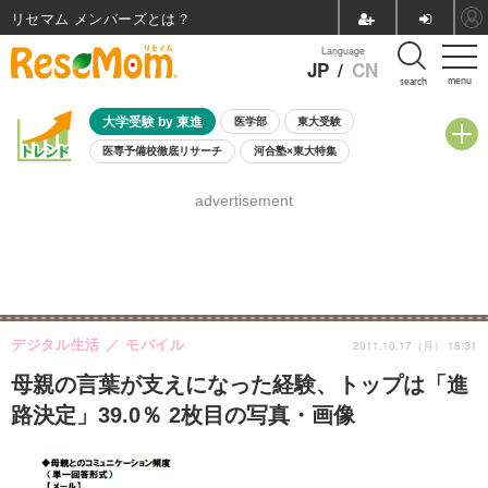
リセマム メンバーズ
Language
JP
/
CN
menu
search
大学受験 by 東進
医学部
東大受験
医専予備校徹底リサーチ
河合塾×東大特集
親子で考える大学選び
高校受験
中学受験
小学校受験
advertisement
共通テスト
夏休み
8月開催学校説明会・相談会
8月開催イベント・WS
全国公立高校 過去問
人気記事
自由研究教材（小学生向け）
自由研究教材（中学生向け）
ランキング
デジタル生活
モバイル
2011.10.17（月） 18:31
母親の言葉が支えになった経験、トップは「進
路決定」39.0％ 2枚目の写真・画像