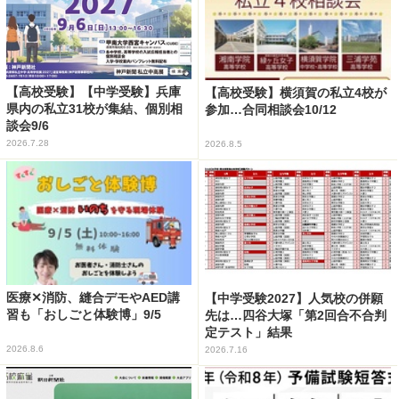
【高校受験】【中学受験】兵庫
【高校受験】横須賀の私立4校が
県内の私立31校が集結、個別相
参加…合同相談会10/12
談会9/6
2026.7.28
2026.8.5
医療✕消防、縫合デモやAED講
【中学受験2027】人気校の併願
習も「おしごと体験博」9/5
先は…四谷大塚「第2回合不合判
定テスト」結果
2026.8.6
2026.7.16