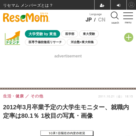
リセマム メンバーズ
Language
JP
/
CN
menu
search
大学受験 by 東進
医学部
東大受験
医専予備校徹底リサーチ
河合塾×東大特集
親子で考える大学選び
高校受験
中学受験
小学校受験
advertisement
共通テスト
夏休み
8月開催学校説明会・相談会
8月開催イベント・WS
全国公立高校 過去問
人気記事
自由研究教材（小学生向け）
自由研究教材（中学生向け）
ランキング
生活・健康
その他
2011.10.21（金） 18:15
2012年3月卒業予定の大学生モニター、就職内
定率は80.1％ 1枚目の写真・画像