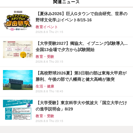
関連ニュース
【夏休み2026】巨人Gタウンで自由研究、世界の
野球文化学ぶイベント8/15-16
教育イベント
2026.8.6 Thu 21:15
【大学受験2027】獨協大、イブニング試験導入...
全国13会場で夕方から試験開始
教育・受験
2026.8.6 Thu 20:15
【高校野球2026夏】第3日朝の部は東海大甲府が
勝利、午後の部で八幡商と健大高崎が激突
生活・健康
2026.8.6 Thu 18:45
【大学受験】東京科学大や筑波大「国立大学だけ
の進学説明会」8/29
教育・受験
2026.8.6 Thu 23:15