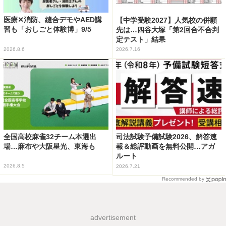
医療✕消防、縫合デモやAED講
【中学受験2027】人気校の併願
習も「おしごと体験博」9/5
先は…四谷大塚「第2回合不合判
定テスト」結果
2026.8.6
2026.7.16
全国高校麻雀32チーム本選出
司法試験予備試験2026、解答速
場…麻布や大阪星光、東海も
報＆総評動画を無料公開…アガ
ルート
2026.8.5
2026.7.21
Recommended by
advertisement