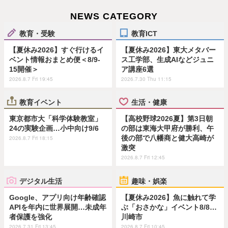
NEWS CATEGORY
教育・受験
教育ICT
【夏休み2026】すぐ行けるイ
【夏休み2026】東大メタバー
ベント情報おまとめ便＜8/9-
ス工学部、生成AIなどジュニ
15開催＞
ア講座6選
2026.8.7 Fri 19:45
2026.7.30 Thu 11:15
教育イベント
生活・健康
東京都市大「科学体験教室」
【高校野球2026夏】第3日朝
24の実験企画…小中向け9/6
の部は東海大甲府が勝利、午
後の部で八幡商と健大高崎が
2026.8.7 Fri 18:15
激突
2026.8.7 Fri 12:45
デジタル生活
趣味・娯楽
Google、アプリ向け年齢確認
【夏休み2026】魚に触れて学
APIを年内に世界展開…未成年
ぶ「おさかな」イベント8/8…
者保護を強化
川崎市
2026.7.31 Fri 13:45
2026.8.7 Fri 10:45