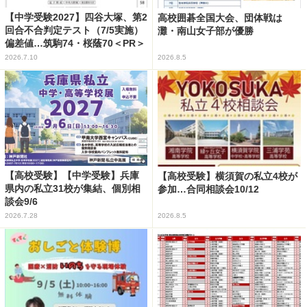
【中学受験2027】四谷大塚、第2
高校囲碁全国大会、団体戦は
回合不合判定テスト（7/5実施）
灘・南山女子部が優勝
偏差値…筑駒74・桜蔭70＜PR＞
2026.7.10
2026.8.5
【高校受験】【中学受験】兵庫
【高校受験】横須賀の私立4校が
県内の私立31校が集結、個別相
参加…合同相談会10/12
談会9/6
2026.7.28
2026.8.5