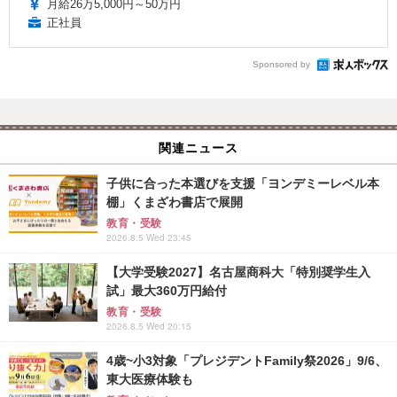
月給26万5,000円～50万円
正社員
Sponsored by
関連ニュース
子供に合った本選びを支援「ヨンデミーレベル本
棚」くまざわ書店で展開
教育・受験
2026.8.5 Wed 23:45
【大学受験2027】名古屋商科大「特別奨学生入
試」最大360万円給付
教育・受験
2026.8.5 Wed 20:15
4歳~小3対象「プレジデントFamily祭2026」9/6、
東大医療体験も