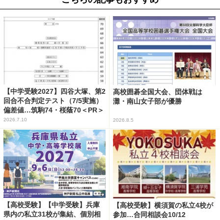
【中学受験2027】四谷大塚、第2
高校囲碁全国大会、団体戦は
回合不合判定テスト（7/5実施）
灘・南山女子部が優勝
偏差値…筑駒74・桜蔭70＜PR＞
2026.7.10
2026.8.5
【高校受験】【中学受験】兵庫
【高校受験】横須賀の私立4校が
県内の私立31校が集結、個別相
参加…合同相談会10/12