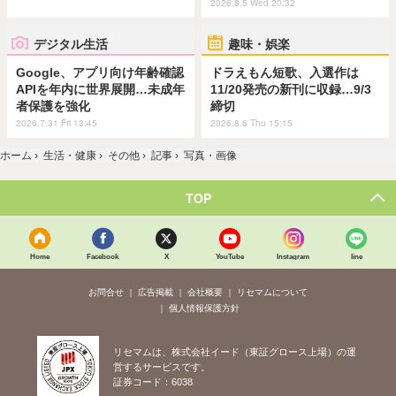
2026.8.5 Wed 20:32
デジタル生活
趣味・娯楽
Google、アプリ向け年齢確認
ドラえもん短歌、入選作は
APIを年内に世界展開…未成年
11/20発売の新刊に収録…9/3
者保護を強化
締切
2026.7.31 Fri 13:45
2026.8.6 Thu 15:15
ホーム
›
生活・健康
›
その他
›
記事
›
写真・画像
TOP
Home
Facebook
X
YouTube
Instagram
line
お問合せ
広告掲載
会社概要
リセマムについて
個人情報保護方針
リセマムは、株式会社イード（東証グロース上場）の運
営するサービスです。
証券コード：6038