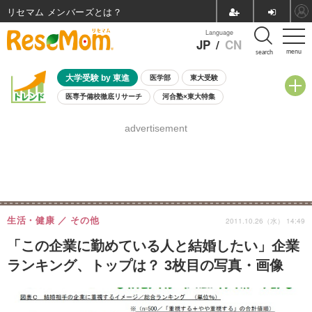
リセマム メンバーズ
Language
JP
/
CN
menu
search
大学受験 by 東進
医学部
東大受験
医専予備校徹底リサーチ
河合塾×東大特集
親子で考える大学選び
高校受験
中学受験
小学校受験
advertisement
共通テスト
夏休み
8月開催学校説明会・相談会
8月開催イベント・WS
全国公立高校 過去問
人気記事
自由研究教材（小学生向け）
自由研究教材（中学生向け）
ランキング
生活・健康
その他
2011.10.26（水） 14:49
「この企業に勤めている人と結婚したい」企業
ランキング、トップは？ 3枚目の写真・画像