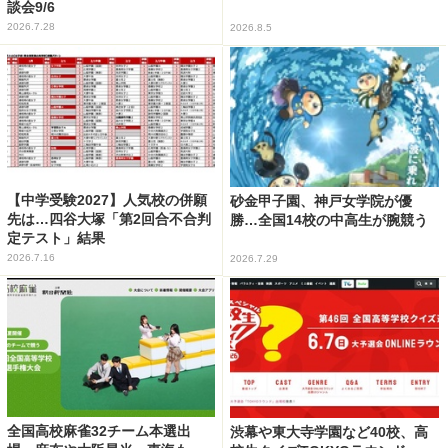
談会9/6
2026.7.28
2026.8.5
【中学受験2027】人気校の併願
砂金甲子園、神戸女学院が優
先は…四谷大塚「第2回合不合判
勝…全国14校の中高生が腕競う
定テスト」結果
2026.7.16
2026.7.29
全国高校麻雀32チーム本選出
渋幕や東大寺学園など40校、高