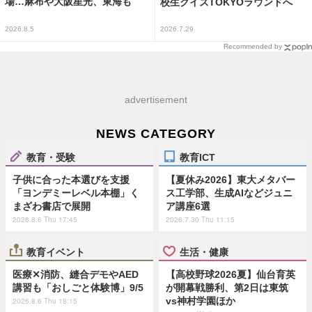
場…麻布や大阪星光、東海も
校生クイズTOKYOラウンドへ
2026.8.5
2026.7.29
Recommended by
advertisement
NEWS CATEGORY
教育・受験
教育ICT
子供に合った本選びを支援
【夏休み2026】東大メタバー
「ヨンデミーレベル本棚」く
ス工学部、生成AIなどジュニ
まざわ書店で展開
ア講座6選
2026.8.6 Thu 17:45
2026.7.30 Thu 11:15
教育イベント
生活・健康
医療✕消防、縫合デモやAED
【高校野球2026夏】仙台育英
講習も「おしごと体験博」9/5
が開幕戦勝利、第2日は東筑
vs神村学園ほか
2026.8.6 Thu 18:15