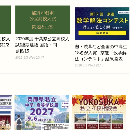
高校入
2020年度 千葉県公立高校入
2/2
試[後期選抜 国語・問
灘・渋幕など全国の中高生
題]8/15
18名が入賞...京進「数学解
2026.8.5 Wed 23:47
法コンテスト」結果発表
2026.8.5 Wed 22:15