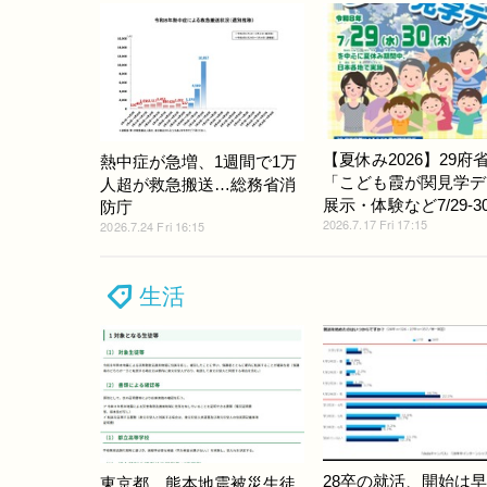
【夏休み2026】29府
熱中症が急増、1週間で1万
「こども霞が関見学デ
人超が救急搬送…総務省消
展示・体験など7/29-3
防庁
2026.7.17 Fri 17:15
2026.7.24 Fri 16:15
生活
28卒の就活、開始は
東京都、熊本地震被災生徒