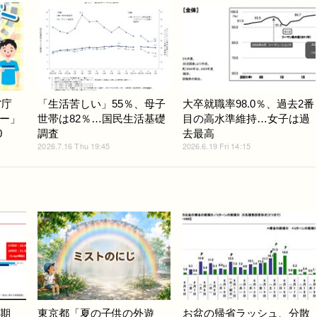
省庁
「生活苦しい」55％、母子
大卒就職率98.0％、過去2番
ー」
世帯は82％…国民生活基礎
目の高水準維持…女子は過
0
調査
去最高
2026.7.16 Thu 19:45
2026.6.19 Fri 14:15
早期
東京都「夏の子供の外遊
お盆の帰省ラッシュ、分散