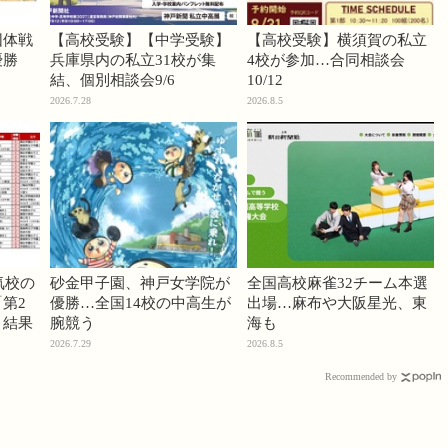
団体戦
【高校受験】【中学受験】
【高校受験】横須賀の私立
優勝
兵庫県内の私立31校が集
4校が参加…合同相談会
結、個別相談会9/6
10/12
2026.7.28
2026.8.5
気校の
砂金甲子園、神戸女学院が
全国高校麻雀32チーム本選
第2
優勝…全国14校の中高生が
出場…麻布や大阪星光、東
」結果
腕競う
海も
2026.7.29
2026.8.5
Recommended by