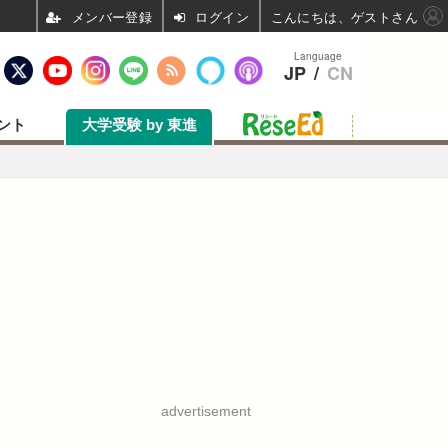
ログイン
こんにちは、ゲストさん
Language
JP
/
CN
ント
大学受験 by 東進
advertisement