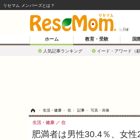
リセマム メンバーズ
ホーム
教育・受験
国
人気記事ランキング
イード・アワード（
ホーム
›
生活・健康
›
住
›
記事
›
写真・画像
生活・健康
住
肥満者は男性30.4％、女性