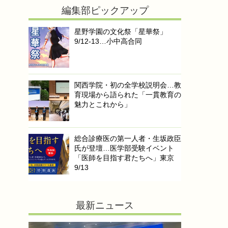
編集部ピックアップ
星野学園の文化祭「星華祭」
9/12-13…小中高合同
関西学院・初の全学校説明会…教
育現場から語られた「一貫教育の
魅力とこれから」
総合診療医の第一人者・生坂政臣
氏が登壇…医学部受験イベント
「医師を目指す君たちへ」東京
9/13
最新ニュース