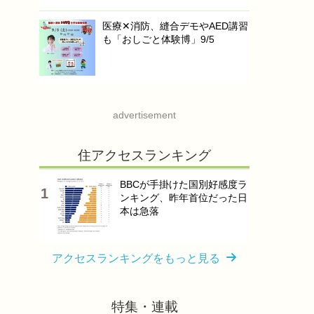
医療✕消防、縫合デモやAED講習
も「おしごと体験博」9/5
advertisement
住アクセスランキング
BBCが手掛けた国別好感度ラ
ンキング、昨年首位だった日
本は急落
アクセスランキングをもっと見る
特集・連載