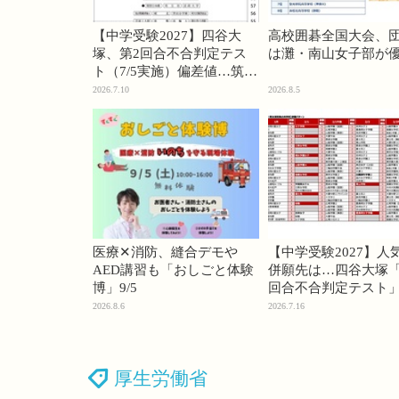
【中学受験2027】四谷大
高校囲碁全国大会、
塚、第2回合不合判定テス
は灘・南山女子部が
ト（7/5実施）偏差値…筑駒
74・桜蔭70＜PR＞
2026.7.10
2026.8.5
医療✕消防、縫合デモや
【中学受験2027】人
AED講習も「おしごと体験
併願先は…四谷大塚「
博」9/5
回合不合判定テスト
2026.8.6
2026.7.16
厚生労働省