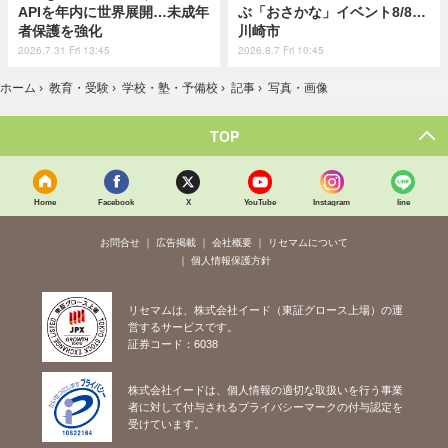
APIを年内に世界展開…未成年
ぶ「おさかな」イベント8/8…
者保護を強化
川崎市
2026.7.31 Fri 13:45
2026.8.7 Fri 10:45
ホーム
›
教育・受験
›
学校・塾・予備校
›
記事
›
写真・画像
TOP
Home
Facebook
X
YouTube
Instagram
line
お問合せ
広告掲載
会社概要
リセマムについて
個人情報保護方針
リセマムは、株式会社イード（東証グロース上場）の運
営するサービスです。
証券コード：6038
株式会社イードは、個人情報の適切な取扱いを行う事業
者に対して付与されるプライバシーマークの付与認定を
受けています。