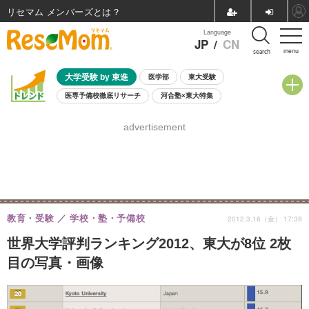
リセマム メンバーズ
Language
JP
/
CN
menu
search
大学受験 by 東進
医学部
東大受験
医専予備校徹底リサーチ
河合塾×東大特集
親子で考える大学選び
高校受験
中学受験
小学校受験
advertisement
共通テスト
夏休み
8月開催学校説明会・相談会
8月開催イベント・WS
全国公立高校 過去問
人気記事
自由研究教材（小学生向け）
自由研究教材（中学生向け）
ランキング
教育・受験
学校・塾・予備校
2012.3.16（金） 17:39
世界大学評判ランキング2012、東大が8位 2枚
目の写真・画像