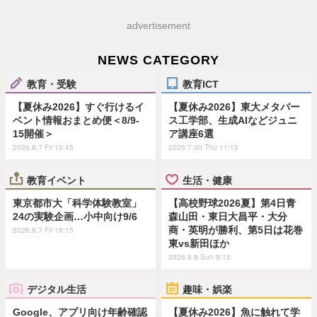
advertisement
NEWS CATEGORY
教育・受験
教育ICT
【夏休み2026】すぐ行けるイ
【夏休み2026】東大メタバー
ベント情報おまとめ便＜8/9-
ス工学部、生成AIなどジュニ
15開催＞
ア講座6選
2026.8.7 Fri 19:45
2026.7.30 Thu 11:15
教育イベント
生活・健康
東京都市大「科学体験教室」
【高校野球2026夏】第4日青
24の実験企画…小中向け9/6
森山田・東日大昌平・大分
商・英明が勝利、第5日は花巻
2026.8.7 Fri 18:15
東vs新田ほか
2026.8.9 Sun 9:15
デジタル生活
趣味・娯楽
Google、アプリ向け年齢確認
【夏休み2026】魚に触れて学