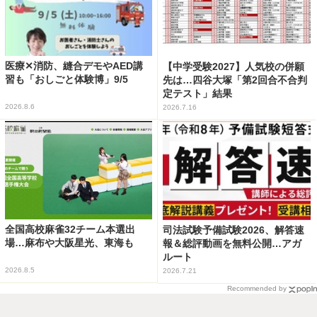
医療✕消防、縫合デモやAED講
【中学受験2027】人気校の併願
習も「おしごと体験博」9/5
先は…四谷大塚「第2回合不合判
定テスト」結果
2026.8.6
2026.7.16
全国高校麻雀32チーム本選出
司法試験予備試験2026、解答速
場…麻布や大阪星光、東海も
報＆総評動画を無料公開…アガ
ルート
2026.8.5
2026.7.21
Recommended by