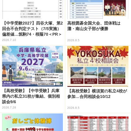
【中学受験2027】四谷大塚、第2
高校囲碁全国大会、団体戦は
回合不合判定テスト（7/5実施）
灘・南山女子部が優勝
偏差値…筑駒74・桜蔭70＜PR＞
2026.7.10
2026.8.5
【高校受験】【中学受験】兵庫
【高校受験】横須賀の私立4校が
県内の私立31校が集結、個別相
参加…合同相談会10/12
談会9/6
2026.7.28
2026.8.5