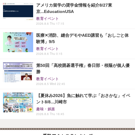
アメリカ留学の奨学金情報を紹介8/27東
京...EducationUSA
教育イベント
2026.8.6 Thu 17:15
医療✕消防、縫合デモやAED講習も「おしごと体
験博」9/5
教育イベント
2026.8.6 Thu 0:15
第50回「高校囲碁選手権」春日部・桜蔭が個人優
勝
教育イベント
2026.8.5 Wed 22:45
【夏休み2026】魚に触れて学ぶ「おさかな」イベ
ント8/8...川崎市
趣味・娯楽
2026.8.6 Thu 16:45