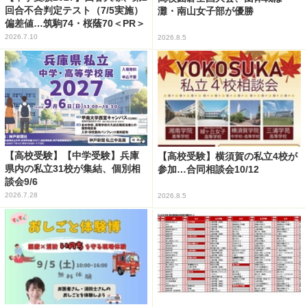
回合不合判定テスト（7/5実施）
灘・南山女子部が優勝
偏差値…筑駒74・桜蔭70＜PR＞
2026.7.10
2026.8.5
【高校受験】【中学受験】兵庫
【高校受験】横須賀の私立4校が
県内の私立31校が集結、個別相
参加…合同相談会10/12
談会9/6
2026.7.28
2026.8.5