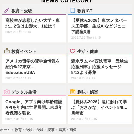
NEWS CATEGORY
教育・受験
教育ICT
高校生が志願したい大学・東
【夏休み2026】東大メタバー
北…2位は山形大、1位は？
ス工学部、生成AIなどジュニ
ア講座6選
2026.8.7 Fri 10:15
2026.7.30 Thu 11:15
教育イベント
生活・健康
アメリカ留学の奨学金情報を
森永ラムネ×西鉄電車「受験生
紹介8/27東京…
応援列車」応援メッセージ
EducationUSA
8/12より募集
2026.8.7 Fri 11:15
2026.8.7 Fri 9:15
デジタル生活
趣味・娯楽
Google、アプリ向け年齢確認
【夏休み2026】魚に触れて学
APIを年内に世界展開…未成年
ぶ「おさかな」イベント8/8…
者保護を強化
川崎市
2026.7.31 Fri 13:45
2026.8.7 Fri 10:45
ホーム
›
教育・受験
›
受験
›
記事
›
写真・画像