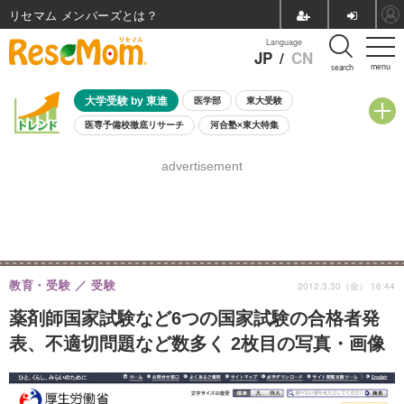
リセマム メンバーズ
Language
JP
/
CN
menu
search
大学受験 by 東進
医学部
東大受験
医専予備校徹底リサーチ
河合塾×東大特集
親子で考える大学選び
高校受験
中学受験
小学校受験
advertisement
共通テスト
夏休み
8月開催学校説明会・相談会
8月開催イベント・WS
全国公立高校 過去問
人気記事
自由研究教材（小学生向け）
自由研究教材（中学生向け）
ランキング
教育・受験
受験
2012.3.30（金） 16:44
薬剤師国家試験など6つの国家試験の合格者発
表、不適切問題など数多く 2枚目の写真・画像