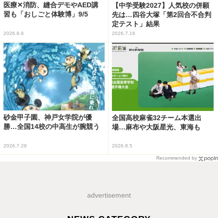
医療✕消防、縫合デモやAED講
【中学受験2027】人気校の併願
習も「おしごと体験博」9/5
先は…四谷大塚「第2回合不合判
定テスト」結果
2026.8.6
2026.7.16
砂金甲子園、神戸女学院が優
全国高校麻雀32チーム本選出
勝…全国14校の中高生が腕競う
場…麻布や大阪星光、東海も
2026.7.29
2026.8.5
Recommended by
advertisement