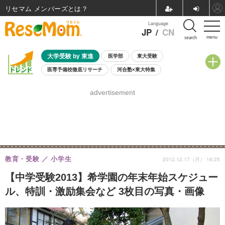
リセマム メンバーズ
Language
JP
/
CN
menu
search
大学受験 by 東進
医学部
東大受験
医専予備校徹底リサーチ
河合塾×東大特集
親子で考える大学選び
高校受験
中学受験
小学校受験
advertisement
共通テスト
夏休み
8月開催学校説明会・相談会
8月開催イベント・WS
全国公立高校 過去問
人気記事
自由研究教材（小学生向け）
自由研究教材（中学生向け）
ランキング
教育・受験
小学生
2012.12.17（月） 16:25
【中学受験2013】希学園の年末年始スケジュー
ル、特訓・激励集会など 3枚目の写真・画像