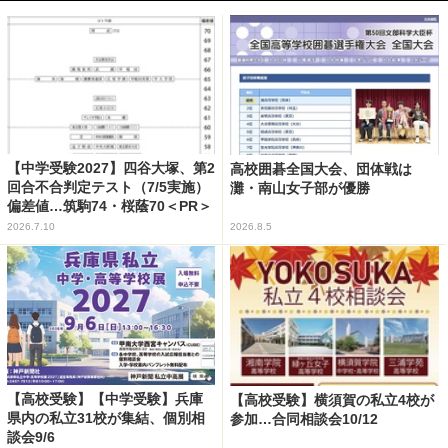
【中学受験2027】四谷大塚、第2
高校囲碁全国大会、団体戦は
回合不合判定テスト（7/5実施）
灘・南山女子部が優勝
偏差値…筑駒74・桜蔭70＜PR＞
2026.7.10
2026.8.5
【高校受験】【中学受験】兵庫
【高校受験】横須賀の私立4校が
県内の私立31校が集結、個別相
参加…合同相談会10/12
談会9/6