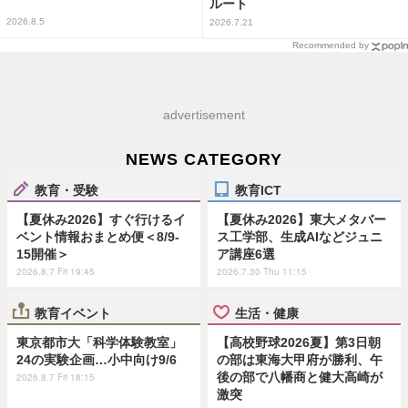
ルート
2026.8.5
2026.7.21
Recommended by
advertisement
NEWS CATEGORY
教育・受験
教育ICT
【夏休み2026】すぐ行けるイ
【夏休み2026】東大メタバー
ベント情報おまとめ便＜8/9-
ス工学部、生成AIなどジュニ
15開催＞
ア講座6選
2026.8.7 Fri 19:45
2026.7.30 Thu 11:15
教育イベント
生活・健康
東京都市大「科学体験教室」
【高校野球2026夏】第3日朝
24の実験企画…小中向け9/6
の部は東海大甲府が勝利、午
後の部で八幡商と健大高崎が
2026.8.7 Fri 18:15
激突