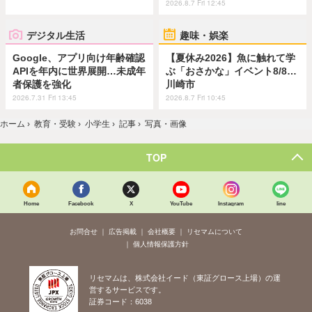
2026.8.7 Fri 12:45
デジタル生活
趣味・娯楽
Google、アプリ向け年齢確認
【夏休み2026】魚に触れて学
APIを年内に世界展開…未成年
ぶ「おさかな」イベント8/8…
者保護を強化
川崎市
2026.7.31 Fri 13:45
2026.8.7 Fri 10:45
ホーム
›
教育・受験
›
小学生
›
記事
›
写真・画像
TOP
Home
Facebook
X
YouTube
Instagram
line
お問合せ
広告掲載
会社概要
リセマムについて
個人情報保護方針
リセマムは、株式会社イード（東証グロース上場）の運
営するサービスです。
証券コード：6038