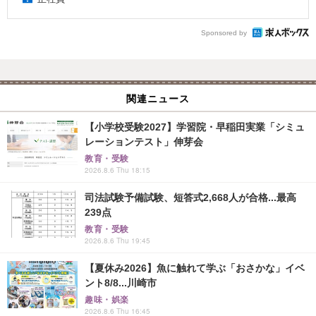
Sponsored by
関連ニュース
【小学校受験2027】学習院・早稲田実業「シミュ
レーションテスト」伸芽会
教育・受験
2026.8.6 Thu 18:15
司法試験予備試験、短答式2,668人が合格...最高
239点
教育・受験
2026.8.6 Thu 19:45
【夏休み2026】魚に触れて学ぶ「おさかな」イベ
ント8/8...川崎市
趣味・娯楽
2026.8.6 Thu 16:45