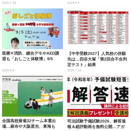
2026.7.28
2026.8.5
医療✕消防、縫合デモやAED講
【中学受験2027】人気校の併願
習も「おしごと体験博」9/5
先は…四谷大塚「第2回合不合判
定テスト」結果
2026.8.6
2026.7.16
全国高校麻雀32チーム本選出
司法試験予備試験2026、解答速
場…麻布や大阪星光、東海も
報＆総評動画を無料公開…アガ