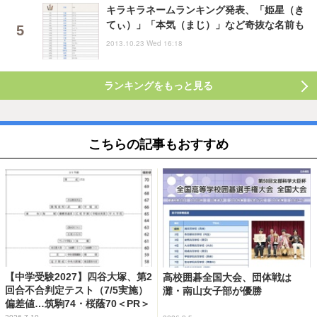
キラキラネームランキング発表、「姫星（き
てぃ）」「本気（まじ）」など奇抜な名前も
2013.10.23 Wed 16:18
ランキングをもっと見る
こちらの記事もおすすめ
【中学受験2027】四谷大塚、第2
高校囲碁全国大会、団体戦は
回合不合判定テスト（7/5実施）
灘・南山女子部が優勝
偏差値…筑駒74・桜蔭70＜PR＞