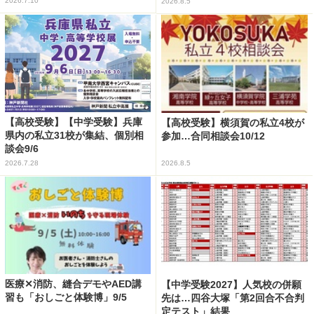
2026.7.10
2026.8.5
【高校受験】【中学受験】兵庫
【高校受験】横須賀の私立4校が
県内の私立31校が集結、個別相
参加…合同相談会10/12
談会9/6
2026.7.28
2026.8.5
医療✕消防、縫合デモやAED講
【中学受験2027】人気校の併願
習も「おしごと体験博」9/5
先は…四谷大塚「第2回合不合判
定テスト」結果