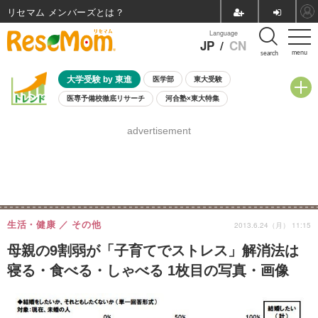
リセマム メンバーズ
Language
JP
/
CN
menu
search
大学受験 by 東進
医学部
東大受験
医専予備校徹底リサーチ
河合塾×東大特集
親子で考える大学選び
高校受験
中学受験
小学校受験
advertisement
共通テスト
夏休み
8月開催学校説明会・相談会
8月開催イベント・WS
全国公立高校 過去問
人気記事
自由研究教材（小学生向け）
自由研究教材（中学生向け）
ランキング
生活・健康
その他
2013.6.24（月） 11:15
母親の9割弱が「子育てでストレス」解消法は
寝る・食べる・しゃべる 1枚目の写真・画像