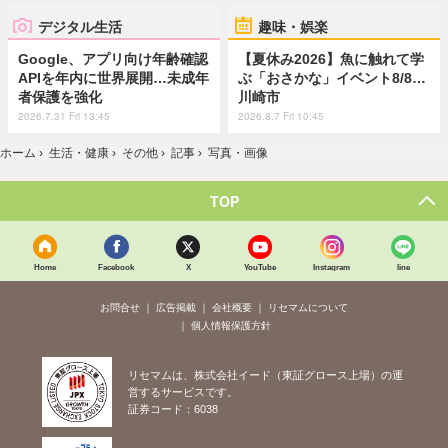
デジタル生活
趣味・娯楽
Google、アプリ向け年齢確認
【夏休み2026】魚に触れて学
APIを年内に世界展開…未成年
ぶ「おさかな」イベント8/8…
者保護を強化
川崎市
2026.7.31 Fri 13:45
2026.8.7 Fri 10:45
ホーム
›
生活・健康
›
その他
›
記事
›
写真・画像
TOP
Home
Facebook
X
YouTube
Instagram
line
お問合せ
広告掲載
会社概要
リセマムについて
個人情報保護方針
リセマムは、株式会社イード（東証グロース上場）の運
営するサービスです。
証券コード：6038