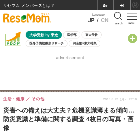
リセマム メンバーズ
Language
JP
/
CN
menu
search
大学受験 by 東進
医学部
東大受験
医専予備校徹底リサーチ
河合塾×東大特集
親子で考える大学選び
高校受験
中学受験
小学校受験
advertisement
共通テスト
夏休み
8月開催学校説明会・相談会
8月開催イベント・WS
全国公立高校 過去問
人気記事
自由研究教材（小学生向け）
自由研究教材（中学生向け）
ランキング
生活・健康
その他
2013.8.12（月） 12:18
災害への備えは大丈夫？危機意識薄まる傾向…
防災意識と準備に関する調査 4枚目の写真・画
像