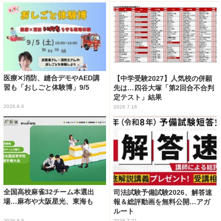
医療✕消防、縫合デモやAED講
【中学受験2027】人気校の併願
習も「おしごと体験博」9/5
先は…四谷大塚「第2回合不合判
定テスト」結果
2026.8.6
2026.7.16
全国高校麻雀32チーム本選出
司法試験予備試験2026、解答速
場…麻布や大阪星光、東海も
報＆総評動画を無料公開…アガ
ルート
2026.8.5
2026.7.21