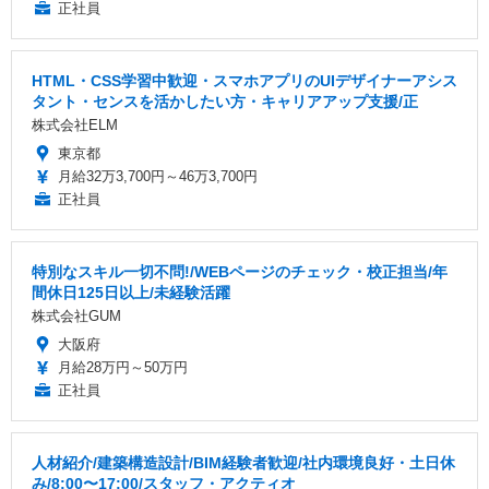
正社員
HTML・CSS学習中歓迎・スマホアプリのUIデザイナーアシス
タント・センスを活かしたい方・キャリアアップ支援/正
株式会社ELM
東京都
月給32万3,700円～46万3,700円
正社員
特別なスキル一切不問!/WEBページのチェック・校正担当/年
間休日125日以上/未経験活躍
株式会社GUM
大阪府
月給28万円～50万円
正社員
人材紹介/建築構造設計/BIM経験者歓迎/社内環境良好・土日休
み/8:00〜17:00/スタッフ・アクティオ