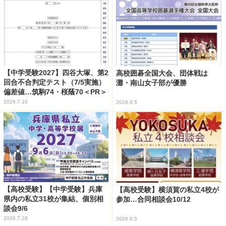
【中学受験2027】四谷大塚、第2
高校囲碁全国大会、団体戦は
回合不合判定テスト（7/5実施）
灘・南山女子部が優勝
偏差値…筑駒74・桜蔭70＜PR＞
2026.7.10
2026.8.5
【高校受験】【中学受験】兵庫
【高校受験】横須賀の私立4校が
県内の私立31校が集結、個別相
参加…合同相談会10/12
談会9/6
2026.7.28
2026.8.5