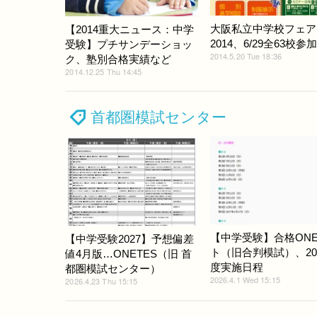
大阪私立中学校フェア
【2014重大ニュース：中学
2014、6/29全63校参加
受験】プチサンデーショッ
2014.5.20 Tue 18:36
ク、塾別合格実績など
2014.12.25 Thu 14:45
首都圏模試センター
【中学受験】合格ON
【中学受験2027】予想偏差
ト（旧合判模試）、20
値4月版…ONETES（旧 首
度実施日程
都圏模試センター）
2026.4.1 Wed 15:15
2026.4.23 Thu 15:15