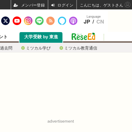
ログイン
こんにちは、ゲストさん
Language
JP
/
CN
ント
大学受験 by 東進
過去問
ミツカル学び
ミツカル教育通信
advertisement