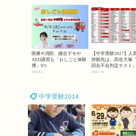
医療✕消防、縫合デモや
【中学受験2027】人
AED講習も「おしごと体験
併願先は…四谷大塚「
博」9/5
回合不合判定テスト
2026.8.6
2026.7.16
中学受験2014