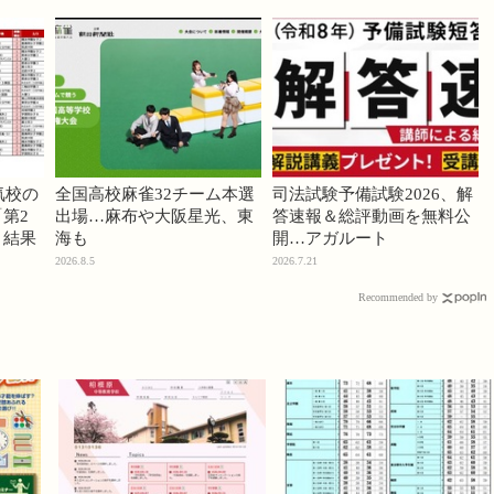
気校の
全国高校麻雀32チーム本選
司法試験予備試験2026、解
第2
出場…麻布や大阪星光、東
答速報＆総評動画を無料公
」結果
海も
開…アガルート
2026.8.5
2026.7.21
Recommended by