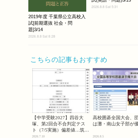
2026.8.8 Sat 5:31
2019年度 千葉県公立高校入
試[前期選抜 社会・問
題]3/14
2026.8.8 Sat 8:28
こちらの記事もおすすめ
【中学受験2027】四谷大
高校囲碁全国大会、
塚、第2回合不合判定テス
は灘・南山女子部が
ト（7/5実施）偏差値…筑駒
74・桜蔭70＜PR＞
2026.7.10
2026.8.5