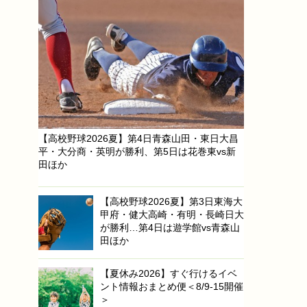
【高校野球2026夏】第4日青森山田・東日大昌
平・大分商・英明が勝利、第5日は花巻東vs新
田ほか
【高校野球2026夏】第3日東海大
甲府・健大高崎・有明・長崎日大
が勝利…第4日は遊学館vs青森山
田ほか
【夏休み2026】すぐ行けるイベ
ント情報おまとめ便＜8/9-15開催
＞