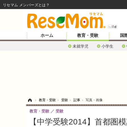
リセマム メンバーズ
ホーム
教育・受験
国
未就学児
小学生
ホーム
›
教育・受験
›
受験
›
記事
›
写真・画像
教育・受験
受験
【中学受験2014】首都圏