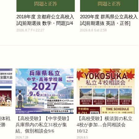
2018年度 京都府公立高校入
2020年度 群馬県公立高校入
試[前期選抜 数学・問題]1/4
試[前期選抜 英語・正答]
2026.8.7 Fri 22:27
2026.8.8 Sat 2:58
団体戦
【高校受験】【中学受験】
【高校受験】横須賀の私立
優勝
兵庫県内の私立31校が集
4校が参加…合同相談会
結、個別相談会9/6
10/12
2026.7.28
2026.8.5