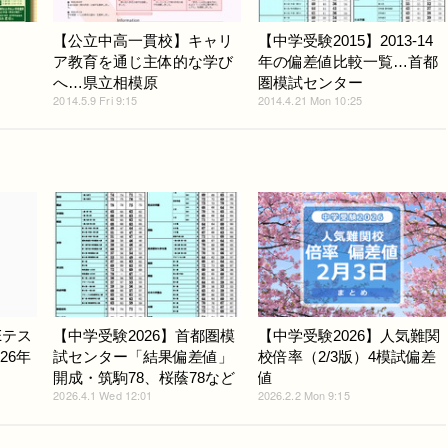
【公立中高一貫校】キャリ
【中学受験2015】2013-14
ア教育を通じ主体的な学び
年の偏差値比較一覧…首都
へ…県立相模原
圏模試センター
2014.5.9 Fri 9:15
2014.4.21 Mon 10:25
Eテス
【中学受験2026】首都圏模
【中学受験2026】人気難関
26年
試センター「結果偏差値」
校倍率（2/3版）4模試偏差
開成・筑駒78、桜蔭78など
値
2026.4.1 Wed 12:01
2026.2.2 Mon 9:15