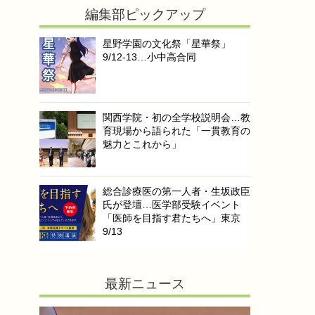
編集部ピックアップ
星野学園の文化祭「星華祭」
9/12-13…小中高合同
関西学院・初の全学校説明会…教
育現場から語られた「一貫教育の
魅力とこれから」
総合診療医の第一人者・生坂政臣
氏が登壇…医学部受験イベント
「医師を目指す君たちへ」東京
9/13
最新ニュース