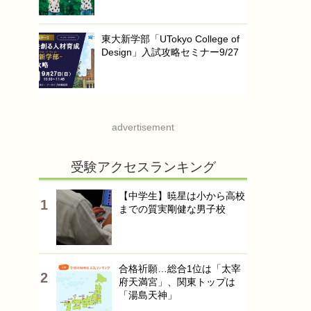
東大新学部「UTokyo College of
Design」入試攻略セミナー9/27
advertisement
受験アクセスランキング
【中学生】暁星は小から高校
までの質実剛健な男子校
合格祈願…総合1位は「太宰
府天満宮」、関東トップは
「湯島天神」