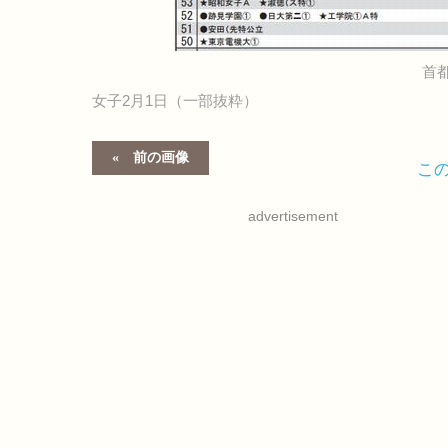
首都
女子2月1日（一部抜粋）
前の画像
こ
advertisement