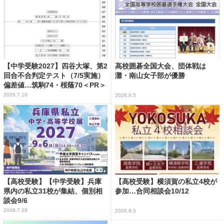
【中学受験2027】四谷大塚、第2
高校囲碁全国大会、団体戦は
回合不合判定テスト（7/5実施）
灘・南山女子部が優勝
偏差値…筑駒74・桜蔭70＜PR＞
2026.7.10
2026.8.5
【高校受験】【中学受験】兵庫
【高校受験】横須賀の私立4校が
県内の私立31校が集結、個別相
参加…合同相談会10/12
談会9/6
2026.7.28
2026.8.5