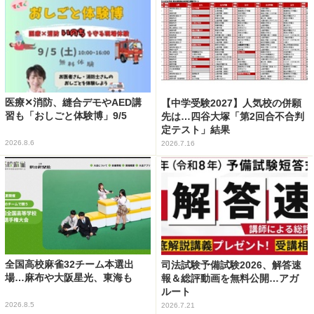
医療✕消防、縫合デモやAED講
【中学受験2027】人気校の併願
習も「おしごと体験博」9/5
先は…四谷大塚「第2回合不合判
定テスト」結果
2026.8.6
2026.7.16
全国高校麻雀32チーム本選出
司法試験予備試験2026、解答速
場…麻布や大阪星光、東海も
報＆総評動画を無料公開…アガ
ルート
2026.8.5
2026.7.21