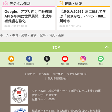
デジタル生活
趣味・娯楽
Google、アプリ向け年齢確認
【夏休み2026】魚に触れて学
APIを年内に世界展開…未成年
ぶ「おさかな」イベント8/8…
者保護を強化
川崎市
2026.7.31 Fri 13:45
2026.8.7 Fri 10:45
ホーム
›
教育・受験
›
受験
›
記事
›
写真・画像
TOP
Home
Facebook
X
YouTube
Instagram
line
お問合せ
広告掲載
会社概要
リセマムについて
個人情報保護方針
リセマムは、株式会社イード（東証グロース上場）の運
営するサービスです。
証券コード：6038
株式会社イードは、個人情報の適切な取扱いを行う事業