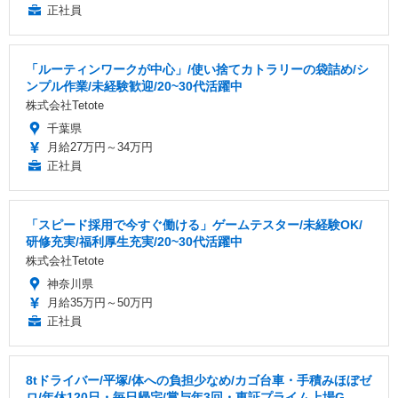
正社員
「ルーティンワークが中心」/使い捨てカトラリーの袋詰め/シ
ンプル作業/未経験歓迎/20~30代活躍中
株式会社Tetote
千葉県
月給27万円～34万円
正社員
「スピード採用で今すぐ働ける」ゲームテスター/未経験OK/
研修充実/福利厚生充実/20~30代活躍中
株式会社Tetote
神奈川県
月給35万円～50万円
正社員
8tドライバー/平塚/体への負担少なめ/カゴ台車・手積みほぼゼ
ロ/年休120日・毎日帰宅/賞与年3回・東証プライム上場G