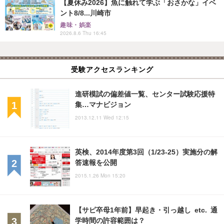
【夏休み2026】魚に触れて学ぶ「おさかな」イベ
ント8/8...川崎市
趣味・娯楽
2026.8.6 Thu 16:45
受験アクセスランキング
進研模試の偏差値一覧、センター試験応援特
集…マナビジョン
2013.12.11 Wed 12:15
英検、2014年度第3回（1/23-25）実施分の解
答速報を公開
2015.1.26 Mon 15:20
【サピ卒母1年前】早起き・引っ越し etc. 通
学時間の許容範囲は？