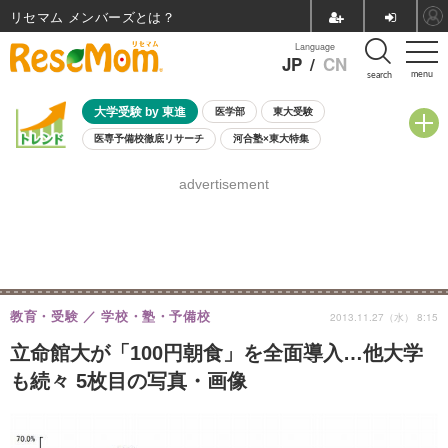
リセマム メンバーズ
Language
JP
/
CN
menu
search
大学受験 by 東進
医学部
東大受験
医専予備校徹底リサーチ
河合塾×東大特集
親子で考える大学選び
高校受験
中学受験
小学校受験
advertisement
共通テスト
夏休み
8月開催学校説明会・相談会
8月開催イベント・WS
全国公立高校 過去問
人気記事
自由研究教材（小学生向け）
自由研究教材（中学生向け）
ランキング
教育・受験
学校・塾・予備校
2013.11.27（水） 8:15
立命館大が「100円朝食」を全面導入…他大学
も続々 5枚目の写真・画像