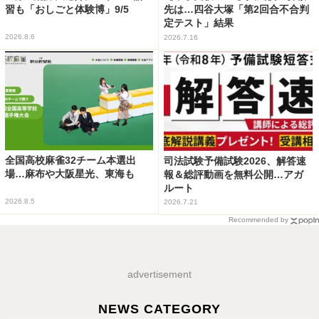
習も「おしごと体験博」9/5
先は…四谷大塚「第2回合不合判
定テスト」結果
2026.8.6
2026.7.16
全国高校麻雀32チーム本選出
司法試験予備試験2026、解答速
場…麻布や大阪星光、東海も
報＆総評動画を無料公開…アガ
ルート
2026.8.5
2026.7.21
Recommended by
advertisement
NEWS CATEGORY