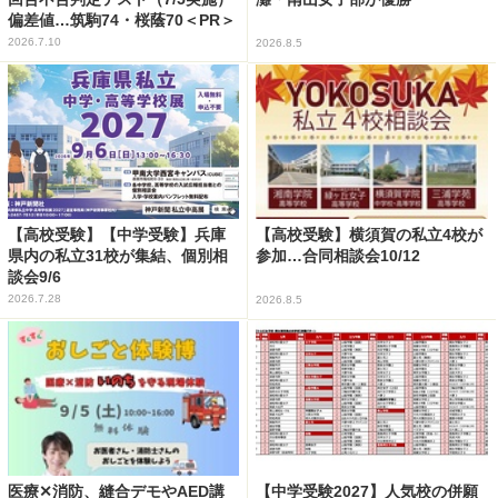
偏差値…筑駒74・桜蔭70＜PR＞
2026.7.10
2026.8.5
【高校受験】【中学受験】兵庫
【高校受験】横須賀の私立4校が
県内の私立31校が集結、個別相
参加…合同相談会10/12
談会9/6
2026.7.28
2026.8.5
医療✕消防、縫合デモやAED講
【中学受験2027】人気校の併願