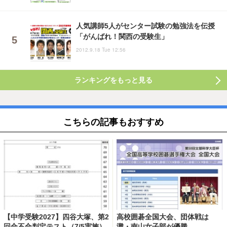
人気講師5人がセンター試験の勉強法を伝授
「がんばれ！関西の受験生」
2012.9.18 Tue 12:56
ランキングをもっと見る
こちらの記事もおすすめ
【中学受験2027】四谷大塚、第2
高校囲碁全国大会、団体戦は
回合不合判定テスト（7/5実施）
灘・南山女子部が優勝