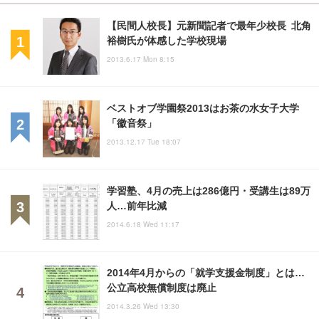
【民間人校長】元新聞記者で最年少校長 北角
裕樹氏が体感した学校現場
2013.6.17 Mon 8:15
ベストオブ学園祭2013はお茶の水女子大学
「徽音祭」
2013.12.17 Tue 18:07
学習塾、4月の売上は286億円・受講生は89万
人…前年比減
2014.6.18 Wed 11:17
2014年4月からの「就学支援金制度」とは…
公立高校無償制度は廃止
2014.3.26 Wed 13:30