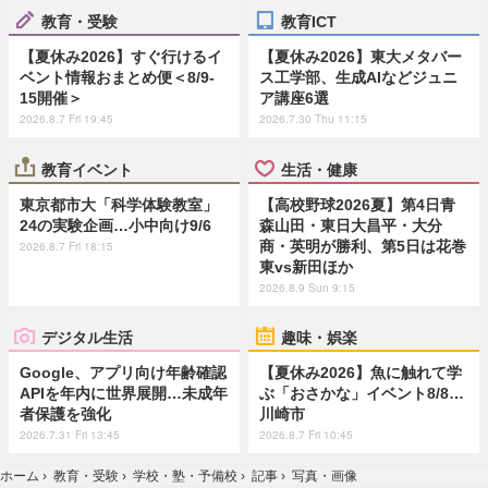
教育・受験
教育ICT
【夏休み2026】すぐ行けるイ
【夏休み2026】東大メタバー
ベント情報おまとめ便＜8/9-
ス工学部、生成AIなどジュニ
15開催＞
ア講座6選
2026.8.7 Fri 19:45
2026.7.30 Thu 11:15
教育イベント
生活・健康
東京都市大「科学体験教室」
【高校野球2026夏】第4日青
24の実験企画…小中向け9/6
森山田・東日大昌平・大分
商・英明が勝利、第5日は花巻
2026.8.7 Fri 18:15
東vs新田ほか
2026.8.9 Sun 9:15
デジタル生活
趣味・娯楽
Google、アプリ向け年齢確認
【夏休み2026】魚に触れて学
APIを年内に世界展開…未成年
ぶ「おさかな」イベント8/8…
者保護を強化
川崎市
2026.7.31 Fri 13:45
2026.8.7 Fri 10:45
ホーム
›
教育・受験
›
学校・塾・予備校
›
記事
›
写真・画像