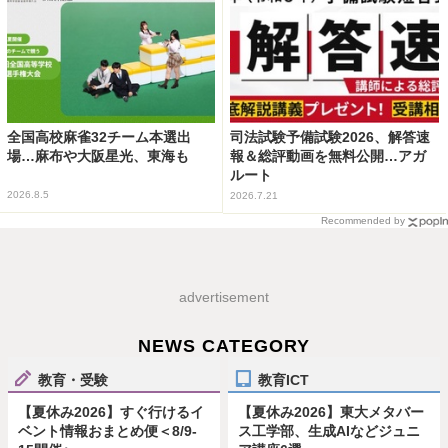
全国高校麻雀32チーム本選出
司法試験予備試験2026、解答速
場…麻布や大阪星光、東海も
報＆総評動画を無料公開…アガ
ルート
2026.8.5
2026.7.21
Recommended by
advertisement
NEWS CATEGORY
教育・受験
教育ICT
【夏休み2026】すぐ行けるイ
【夏休み2026】東大メタバー
ベント情報おまとめ便＜8/9-
ス工学部、生成AIなどジュニ