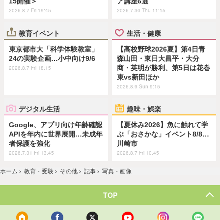
15開催＞
ア講座6選
2026.8.7 Fri 19:45
2026.7.30 Thu 11:15
教育イベント
生活・健康
東京都市大「科学体験教室」
【高校野球2026夏】第4日青
24の実験企画…小中向け9/6
森山田・東日大昌平・大分
商・英明が勝利、第5日は花巻
2026.8.7 Fri 18:15
東vs新田ほか
2026.8.9 Sun 9:15
デジタル生活
趣味・娯楽
Google、アプリ向け年齢確認
【夏休み2026】魚に触れて学
APIを年内に世界展開…未成年
ぶ「おさかな」イベント8/8…
者保護を強化
川崎市
2026.7.31 Fri 13:45
2026.8.7 Fri 10:45
ホーム
›
教育・受験
›
その他
›
記事
›
写真・画像
TOP