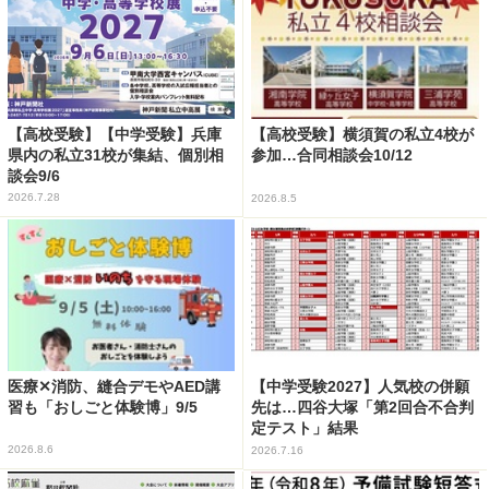
【高校受験】【中学受験】兵庫
【高校受験】横須賀の私立4校が
県内の私立31校が集結、個別相
参加…合同相談会10/12
談会9/6
2026.7.28
2026.8.5
医療✕消防、縫合デモやAED講
【中学受験2027】人気校の併願
習も「おしごと体験博」9/5
先は…四谷大塚「第2回合不合判
定テスト」結果
2026.8.6
2026.7.16