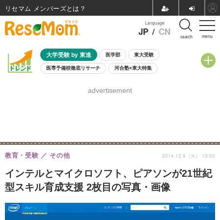
リセマム メンバーズ
Language
JP
/
CN
menu
search
大学受験 by 東進
医学部
東大受験
医専予備校徹底リサーチ
河合塾×東大特集
親子で考える大学選び
高校受験
中学受験
小学校受験
advertisement
共通テスト
夏休み
8月開催学校説明会・相談会
8月開催イベント・WS
全国公立高校 過去問
人気記事
自由研究教材（小学生向け）
自由研究教材（中学生向け）
ランキング
教育・受験
その他
2014.12.9（火） 13:00
インテルとマイクロソフト、ピアソンが21世紀
型スキル育成支援 2枚目の写真・画像