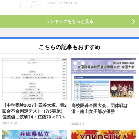
2025.10.17 Fri 14:15
ランキングをもっと見る
こちらの記事もおすすめ
【中学受験2027】四谷大塚、第2
高校囲碁全国大会、団体戦は
回合不合判定テスト（7/5実施）
灘・南山女子部が優勝
偏差値…筑駒74・桜蔭70＜PR＞
2026.7.10
2026.8.5