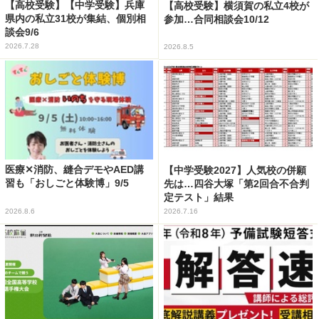
【高校受験】【中学受験】兵庫
【高校受験】横須賀の私立4校が
県内の私立31校が集結、個別相
参加…合同相談会10/12
談会9/6
2026.7.28
2026.8.5
医療✕消防、縫合デモやAED講
【中学受験2027】人気校の併願
習も「おしごと体験博」9/5
先は…四谷大塚「第2回合不合判
定テスト」結果
2026.8.6
2026.7.16