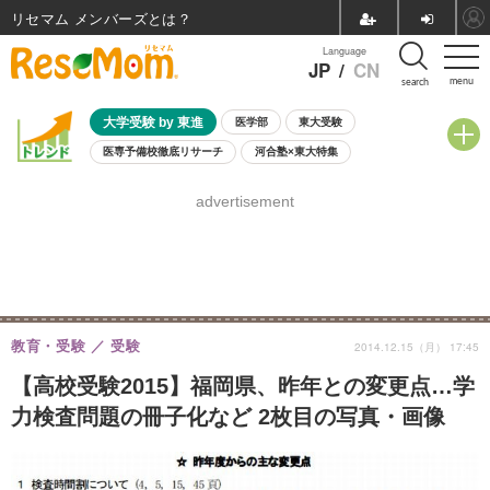
リセマム メンバーズ
Language
JP
/
CN
menu
search
大学受験 by 東進
医学部
東大受験
医専予備校徹底リサーチ
河合塾×東大特集
親子で考える大学選び
高校受験
中学受験
小学校受験
advertisement
共通テスト
夏休み
8月開催学校説明会・相談会
8月開催イベント・WS
全国公立高校 過去問
人気記事
自由研究教材（小学生向け）
自由研究教材（中学生向け）
ランキング
教育・受験
受験
2014.12.15（月） 17:45
【高校受験2015】福岡県、昨年との変更点…学
力検査問題の冊子化など 2枚目の写真・画像