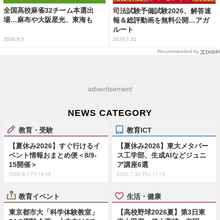
全国高校麻雀32チーム本選出
司法試験予備試験2026、解答速
場…麻布や大阪星光、東海も
報＆総評動画を無料公開…アガ
ルート
2026.8.5
2026.7.21
Recommended by
advertisement
NEWS CATEGORY
教育・受験
教育ICT
【夏休み2026】すぐ行けるイ
【夏休み2026】東大メタバー
ベント情報おまとめ便＜8/9-
ス工学部、生成AIなどジュニ
15開催＞
ア講座6選
2026.8.7 Fri 19:45
2026.7.30 Thu 11:15
教育イベント
生活・健康
東京都市大「科学体験教室」
【高校野球2026夏】第3日東