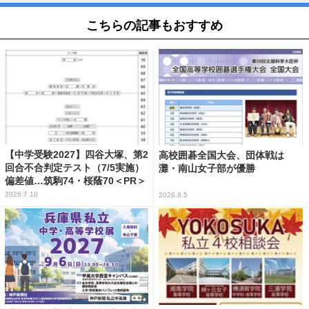
こちらの記事もおすすめ
【中学受験2027】四谷大塚、第2
高校囲碁全国大会、団体戦は
回合不合判定テスト（7/5実施）
灘・南山女子部が優勝
偏差値…筑駒74・桜蔭70＜PR＞
2026.7.10
2026.8.5