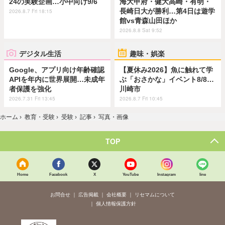
24の実験企画…小中向け9/6
海大甲府・健大高崎・有明・
長崎日大が勝利…第4日は遊学
2026.8.7 Fri 18:15
館vs青森山田ほか
2026.8.8 Sat 9:52
デジタル生活
趣味・娯楽
Google、アプリ向け年齢確認
【夏休み2026】魚に触れて学
APIを年内に世界展開…未成年
ぶ「おさかな」イベント8/8…
者保護を強化
川崎市
2026.7.31 Fri 13:45
2026.8.7 Fri 10:45
ホーム
›
教育・受験
›
受験
›
記事
›
写真・画像
TOP
Home
Facebook
X
YouTube
Instagram
line
お問合せ
広告掲載
会社概要
リセマムについて
個人情報保護方針