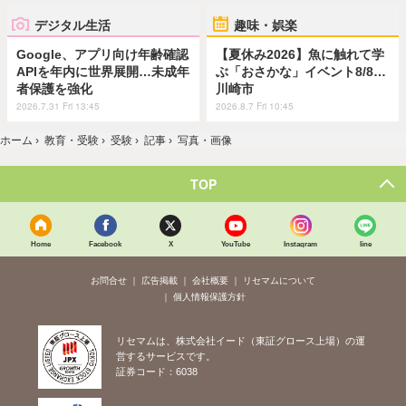
デジタル生活
趣味・娯楽
Google、アプリ向け年齢確認
【夏休み2026】魚に触れて学
APIを年内に世界展開…未成年
ぶ「おさかな」イベント8/8…
者保護を強化
川崎市
2026.7.31 Fri 13:45
2026.8.7 Fri 10:45
ホーム
›
教育・受験
›
受験
›
記事
›
写真・画像
TOP
Home
Facebook
X
YouTube
Instagram
line
お問合せ
広告掲載
会社概要
リセマムについて
個人情報保護方針
リセマムは、株式会社イード（東証グロース上場）の運
営するサービスです。
証券コード：6038