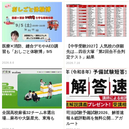
医療✕消防、縫合デモやAED講
【中学受験2027】人気校の併願
習も「おしごと体験博」9/5
先は…四谷大塚「第2回合不合判
定テスト」結果
2026.8.6
2026.7.16
全国高校麻雀32チーム本選出
司法試験予備試験2026、解答速
場…麻布や大阪星光、東海も
報＆総評動画を無料公開…アガ
ルート