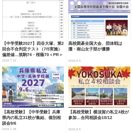
【中学受験2027】四谷大塚、第2
高校囲碁全国大会、団体戦は
回合不合判定テスト（7/5実施）
灘・南山女子部が優勝
偏差値…筑駒74・桜蔭70＜PR＞
2026.7.10
2026.8.5
【高校受験】【中学受験】兵庫
【高校受験】横須賀の私立4校が
県内の私立31校が集結、個別相
参加…合同相談会10/12
談会9/6
2026.7.28
2026.8.5