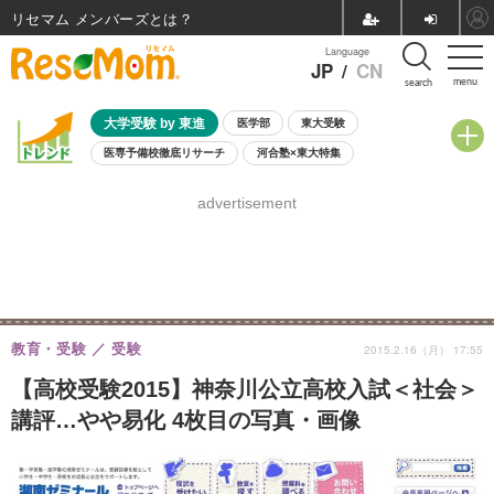
リセマム メンバーズ
Language
JP
/
CN
menu
search
大学受験 by 東進
医学部
東大受験
医専予備校徹底リサーチ
河合塾×東大特集
親子で考える大学選び
高校受験
中学受験
小学校受験
advertisement
共通テスト
夏休み
8月開催学校説明会・相談会
8月開催イベント・WS
全国公立高校 過去問
人気記事
自由研究教材（小学生向け）
自由研究教材（中学生向け）
ランキング
教育・受験
受験
2015.2.16（月） 17:55
【高校受験2015】神奈川公立高校入試＜社会＞
講評…やや易化 4枚目の写真・画像