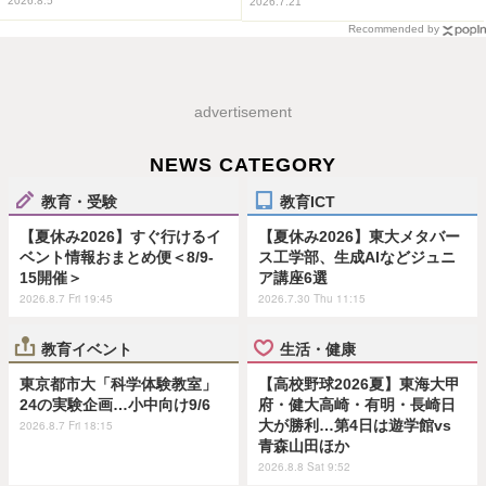
2026.8.5
2026.7.21
Recommended by
advertisement
NEWS CATEGORY
教育・受験
教育ICT
【夏休み2026】すぐ行けるイ
【夏休み2026】東大メタバー
ベント情報おまとめ便＜8/9-
ス工学部、生成AIなどジュニ
15開催＞
ア講座6選
2026.8.7 Fri 19:45
2026.7.30 Thu 11:15
教育イベント
生活・健康
東京都市大「科学体験教室」
【高校野球2026夏】東海大甲
24の実験企画…小中向け9/6
府・健大高崎・有明・長崎日
大が勝利…第4日は遊学館vs
2026.8.7 Fri 18:15
青森山田ほか
2026.8.8 Sat 9:52