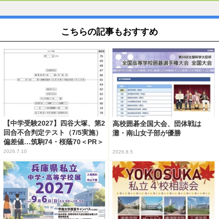
こちらの記事もおすすめ
【中学受験2027】四谷大塚、第2
高校囲碁全国大会、団体戦は
回合不合判定テスト（7/5実施）
灘・南山女子部が優勝
偏差値…筑駒74・桜蔭70＜PR＞
2026.7.10
2026.8.5