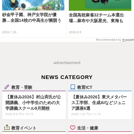
砂金甲子園、神戸女学院が優
全国高校麻雀32チーム本選出
勝…全国14校の中高生が腕競う
場…麻布や大阪星光、東海も
2026.7.29
2026.8.5
Recommended by
advertisement
NEWS CATEGORY
教育・受験
教育ICT
【夏休み2026】村山斉氏が公
【夏休み2026】東大メタバー
開講義、小中学生のための大
ス工学部、生成AIなどジュニ
学講義スクール9月開校
ア講座6選
2026.8.6 Thu 19:15
2026.7.30 Thu 11:15
教育イベント
生活・健康