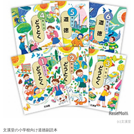
(c)文溪堂
文溪堂の小学校向け道徳副読本