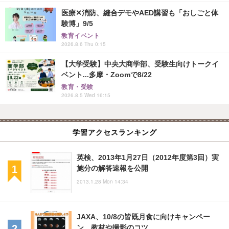
医療✕消防、縫合デモやAED講習も「おしごと体
験博」9/5
教育イベント
2026.8.6 Thu 0:15
【大学受験】中央大商学部、受験生向けトークイ
ベント...多摩・Zoomで8/22
教育・受験
2026.8.5 Wed 16:15
学習アクセスランキング
英検、2013年1月27日（2012年度第3回）実
施分の解答速報を公開
2013.1.28 Mon 14:34
JAXA、10/8の皆既月食に向けキャンペー
ン…教材や撮影のコツ