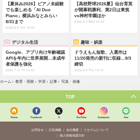
【夏休み2026】ピアノ未経験
【高校野球2026夏】仙台育英
でも楽しめる「AI Duo
が開幕戦勝利、第2日は東筑
Piano」横浜みなとみらい
vs神村学園ほか
8/31まで
2026.8.5 Wed 20:32
2026.8.6 Thu 19:45
デジタル生活
趣味・娯楽
Google、アプリ向け年齢確認
ドラえもん短歌、入選作は
APIを年内に世界展開…未成年
11/20発売の新刊に収録…9/3
者保護を強化
締切
2026.7.31 Fri 13:45
2026.8.6 Thu 15:15
ホーム
›
教育・受験
›
学習
›
記事
›
写真・画像
TOP
Home
Facebook
X
YouTube
Instagram
line
お問合せ
広告掲載
会社概要
リセマムについて
個人情報保護方針