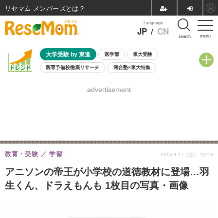
リセマム メンバーズ
Language
JP
/
CN
menu
search
大学受験 by 東進
医学部
東大受験
医専予備校徹底リサーチ
河合塾×東大特集
親子で考える大学選び
高校受験
中学受験
小学校受験
advertisement
共通テスト
夏休み
8月開催学校説明会・相談会
8月開催イベント・WS
全国公立高校 過去問
人気記事
自由研究教材（小学生向け）
自由研究教材（中学生向け）
ランキング
教育・受験
学習
2015.4.17（金） 10:43
アニソンの帝王が小学校の道徳教材に登場…羽
生くん、ドラえもんも 1枚目の写真・画像