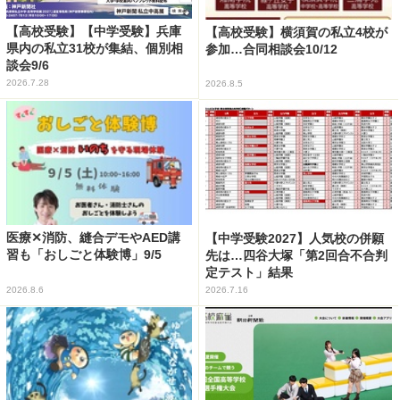
【高校受験】【中学受験】兵庫
【高校受験】横須賀の私立4校が
県内の私立31校が集結、個別相
参加…合同相談会10/12
談会9/6
2026.7.28
2026.8.5
医療✕消防、縫合デモやAED講
【中学受験2027】人気校の併願
習も「おしごと体験博」9/5
先は…四谷大塚「第2回合不合判
定テスト」結果
2026.8.6
2026.7.16