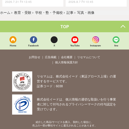
2026.7.31 Fri 13:45
2026.8.7 Fri 10:45
ホーム
›
教育・受験
›
学校・塾・予備校
›
記事
›
写真・画像
TOP
Home
Facebook
X
YouTube
Instagram
line
お問合せ
広告掲載
会社概要
リセマムについて
個人情報保護方針
リセマムは、株式会社イード（東証グロース上場）の運
営するサービスです。
証券コード：6038
株式会社イードは、個人情報の適切な取扱いを行う事業
者に対して付与されるプライバシーマークの付与認定を
受けています。
紹介した商品/サービスを購入、契約した場合に、
売上の一部が弊社サイトに還元されることがあります。