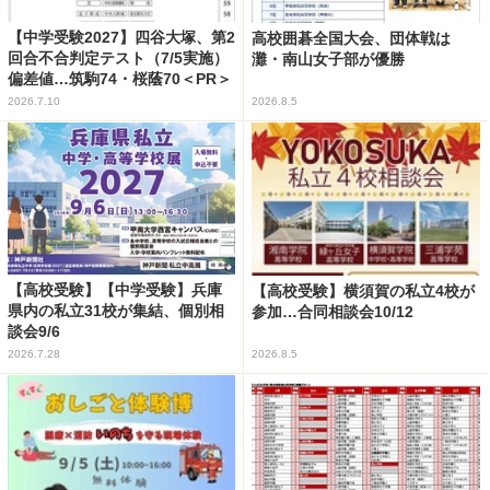
【中学受験2027】四谷大塚、第2
高校囲碁全国大会、団体戦は
回合不合判定テスト（7/5実施）
灘・南山女子部が優勝
偏差値…筑駒74・桜蔭70＜PR＞
2026.7.10
2026.8.5
【高校受験】【中学受験】兵庫
【高校受験】横須賀の私立4校が
県内の私立31校が集結、個別相
参加…合同相談会10/12
談会9/6
2026.7.28
2026.8.5