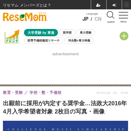
リセマム メンバーズ
Language
JP
/
CN
menu
search
大学受験 by 東進
医学部
東大受験
医専予備校徹底リサーチ
河合塾×東大特集
親子で考える大学選び
高校受験
中学受験
小学校受験
advertisement
共通テスト
夏休み
8月開催学校説明会・相談会
8月開催イベント・WS
全国公立高校 過去問
人気記事
自由研究教材（小学生向け）
自由研究教材（中学生向け）
ランキング
教育・受験
学校・塾・予備校
2015.4.20（月） 12:45
出願前に採用が内定する奨学金…法政大2016年
4月入学希望者対象 2枚目の写真・画像