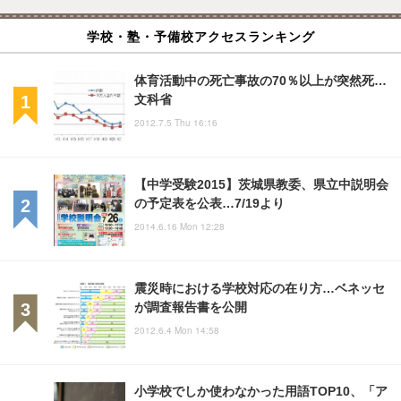
学校・塾・予備校アクセスランキング
体育活動中の死亡事故の70％以上が突然死…
文科省
2012.7.5 Thu 16:16
【中学受験2015】茨城県教委、県立中説明会
の予定表を公表…7/19より
2014.6.16 Mon 12:28
震災時における学校対応の在り方…ベネッセ
が調査報告書を公開
2012.6.4 Mon 14:58
小学校でしか使わなかった用語TOP10、「ア