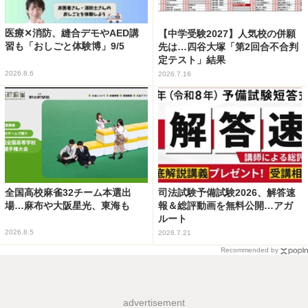
医療✕消防、縫合デモやAED講
【中学受験2027】人気校の併願
習も「おしごと体験博」9/5
先は…四谷大塚「第2回合不合判
定テスト」結果
2026.8.6
2026.7.16
全国高校麻雀32チーム本選出
司法試験予備試験2026、解答速
場…麻布や大阪星光、東海も
報＆総評動画を無料公開…アガ
ルート
2026.8.5
2026.7.21
Recommended by
advertisement