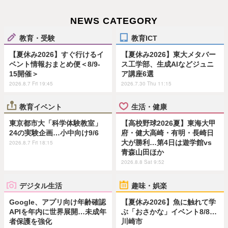
NEWS CATEGORY
教育・受験
教育ICT
【夏休み2026】すぐ行けるイ
【夏休み2026】東大メタバー
ベント情報おまとめ便＜8/9-
ス工学部、生成AIなどジュニ
15開催＞
ア講座6選
2026.8.7 Fri 19:45
2026.7.30 Thu 11:15
教育イベント
生活・健康
東京都市大「科学体験教室」
【高校野球2026夏】東海大甲
24の実験企画…小中向け9/6
府・健大高崎・有明・長崎日
大が勝利…第4日は遊学館vs
2026.8.7 Fri 18:15
青森山田ほか
2026.8.8 Sat 9:52
デジタル生活
趣味・娯楽
Google、アプリ向け年齢確認
【夏休み2026】魚に触れて学
APIを年内に世界展開…未成年
ぶ「おさかな」イベント8/8…
者保護を強化
川崎市