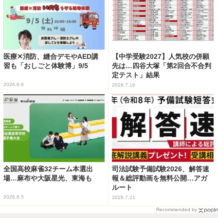
医療✕消防、縫合デモやAED講
【中学受験2027】人気校の併願
習も「おしごと体験博」9/5
先は…四谷大塚「第2回合不合判
定テスト」結果
2026.8.6
2026.7.16
全国高校麻雀32チーム本選出
司法試験予備試験2026、解答速
場…麻布や大阪星光、東海も
報＆総評動画を無料公開…アガ
ルート
2026.8.5
2026.7.21
Recommended by