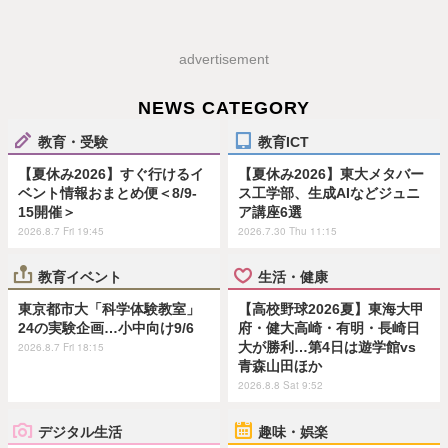
advertisement
NEWS CATEGORY
教育・受験
教育ICT
【夏休み2026】すぐ行けるイ
【夏休み2026】東大メタバー
ベント情報おまとめ便＜8/9-
ス工学部、生成AIなどジュニ
15開催＞
ア講座6選
2026.8.7 Fri 19:45
2026.7.30 Thu 11:15
教育イベント
生活・健康
東京都市大「科学体験教室」
【高校野球2026夏】東海大甲
24の実験企画…小中向け9/6
府・健大高崎・有明・長崎日
大が勝利…第4日は遊学館vs
2026.8.7 Fri 18:15
青森山田ほか
2026.8.8 Sat 9:52
デジタル生活
趣味・娯楽