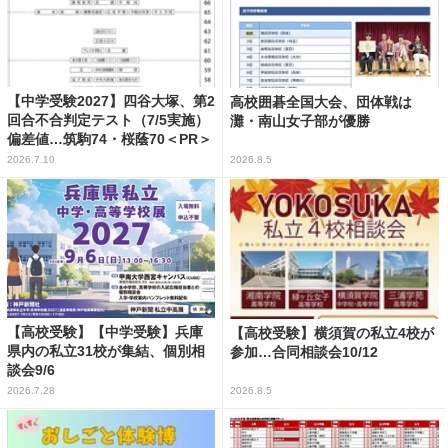
【中学受験2027】四谷大塚、第2
高校囲碁全国大会、団体戦は
回合不合判定テスト（7/5実施）
灘・南山女子部が優勝
偏差値…筑駒74・桜蔭70＜PR＞
2026.7.10
2026.8.5
【高校受験】【中学受験】兵庫
【高校受験】横須賀の私立4校が
県内の私立31校が集結、個別相
参加…合同相談会10/12
談会9/6
2026.7.28
2026.8.5