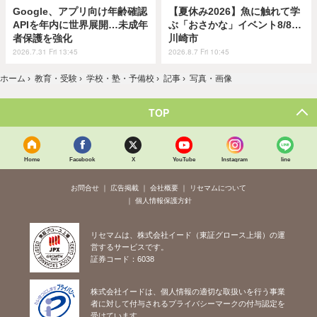
Google、アプリ向け年齢確認
【夏休み2026】魚に触れて学
APIを年内に世界展開…未成年
ぶ「おさかな」イベント8/8…
者保護を強化
川崎市
2026.7.31 Fri 13:45
2026.8.7 Fri 10:45
ホーム
›
教育・受験
›
学校・塾・予備校
›
記事
›
写真・画像
TOP
Home
Facebook
X
YouTube
Instagram
line
お問合せ
広告掲載
会社概要
リセマムについて
個人情報保護方針
リセマムは、株式会社イード（東証グロース上場）の運
営するサービスです。
証券コード：6038
株式会社イードは、個人情報の適切な取扱いを行う事業
者に対して付与されるプライバシーマークの付与認定を
受けています。