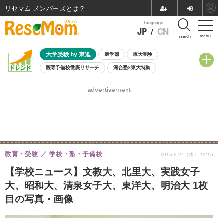
リセマム メンバーズ
Language
JP
/
CN
menu
search
大学受験 by 東進
医学部
東大受験
医専予備校徹底リサーチ
河合塾×東大特集
親子で考える大学選び
高校受験
中学受験
小学校受験
advertisement
共通テスト
夏休み
8月開催学校説明会・相談会
8月開催イベント・WS
全国公立高校 過去問
人気記事
自由研究教材（小学生向け）
自由研究教材（中学生向け）
ランキング
教育・受験
学校・塾・予備校
2015.5.27（水） 12:15
【学校ニュース】文教大、北里大、実践女子
大、昭和大、清泉女子大、東洋大、明治大 1枚
目の写真・画像