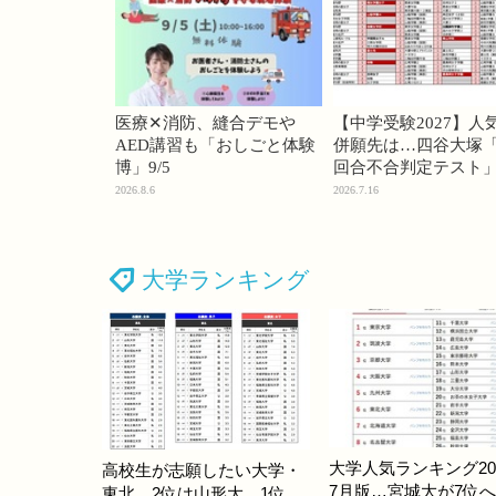
医療✕消防、縫合デモや
【中学受験2027】人
AED講習も「おしごと体験
併願先は…四谷大塚「
博」9/5
回合不合判定テスト
2026.8.6
2026.7.16
大学ランキング
大学人気ランキング20
高校生が志願したい大学・
7月版…宮城大が7位
東北…2位は山形大、1位