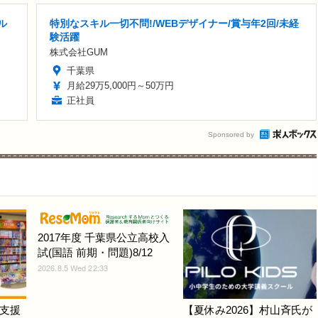
ル
特別なスキル一切不問!/WEBデザイナー/賞与年2回/未経
験活躍
株式会社GUM
千葉県
月給29万5,000円～50万円
正社員
Sponsored by
2017年度 千葉県公立高校入
試(国語 前期・問題)8/12
2026.8.5 Wed 22:33
支援
【夏休み2026】村山斉氏が