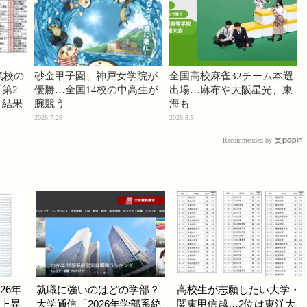
気校の
砂金甲子園、神戸女学院が
全国高校麻雀32チーム本選
第2
優勝…全国14校の中高生が
出場…麻布や大阪星光、東
」結果
腕競う
海も
2026.7.29
2026.8.5
Recommended by
26年
就職に強いのはどの学部？
高校生が志願したい大学・
へ上昇
大学通信「2026年学部系統
関東甲信越…2位は東洋大、