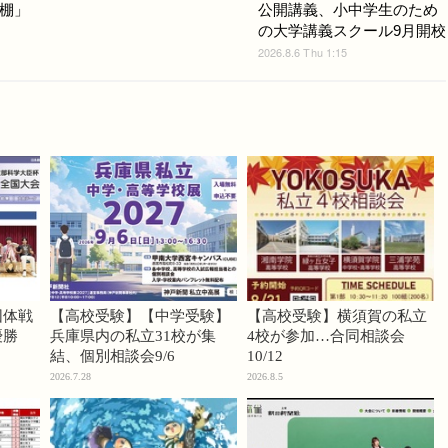
棚」
公開講義、小中学生のため
の大学講義スクール9月開校
2026.8.6 Thu 1:15
団体戦
【高校受験】【中学受験】
【高校受験】横須賀の私立
優勝
兵庫県内の私立31校が集
4校が参加…合同相談会
結、個別相談会9/6
10/12
2026.7.28
2026.8.5