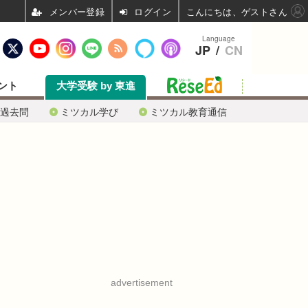
ログイン
こんにちは、ゲストさん
Language
JP
/
CN
ント
大学受験 by 東進
過去問
ミツカル学び
ミツカル教育通信
advertisement