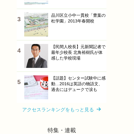
品川区立小中一貫校「豊葉の
杜学園」2013年春開校
【民間人校長】元新聞記者で
最年少校長 北角裕樹氏が体
感した学校現場
【話題】センター試験中に感
動…2016は英語の物語文、
過去にはデュークで涙も
アクセスランキングをもっと見る
特集・連載