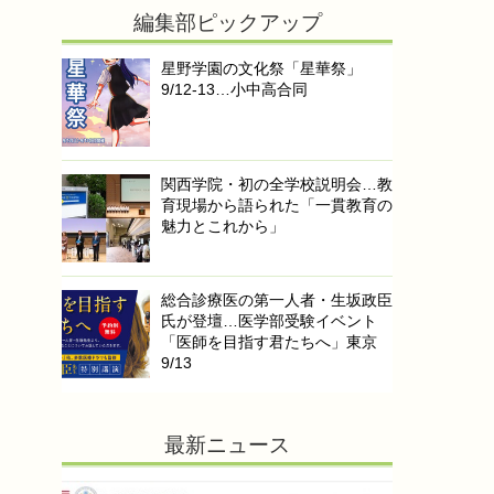
編集部ピックアップ
星野学園の文化祭「星華祭」
9/12-13…小中高合同
関西学院・初の全学校説明会…教
育現場から語られた「一貫教育の
魅力とこれから」
総合診療医の第一人者・生坂政臣
氏が登壇…医学部受験イベント
「医師を目指す君たちへ」東京
9/13
最新ニュース