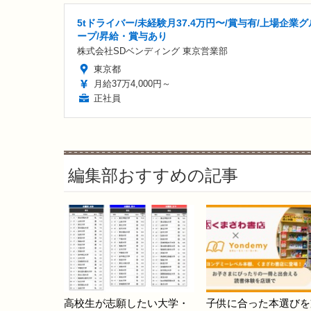
5tドライバー/未経験月37.4万円〜/賞与有/上場企業グ
ープ/昇給・賞与あり
株式会社SDベンディング 東京営業部
東京都
月給37万4,000円～
正社員
編集部おすすめの記事
高校生が志願したい大学・
子供に合った本選びを