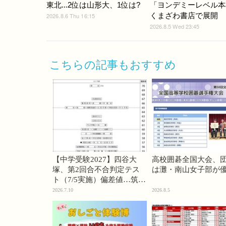
東北...2位は山形大、1位は?
「ヨンデミーレベル本
くまざわ書店で展開
2026.8.6 Thu 16:15
2026.8.5 Wed 23:45
こちらの記事もおすすめ
【中学受験2027】四谷大
高校囲碁全国大会、
塚、第2回合不合判定テス
は灘・南山女子部が
ト（7/5実施）偏差値…筑駒
74・桜蔭70＜PR＞
2026.7.10
2026.8.5