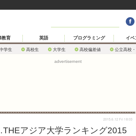
際教育
英語
プログラミング
イベ
中学生
高校生
大学生
高校偏差値
公立高校・
advertisement
2015.6.12 Fri 18:03
THEアジア大学ランキング2015