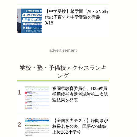
【中学受験】希学園「AI・SNS時
代の子育てと中学受験の意義」
9/18
advertisement
学校・塾・予備校アクセスランキ
ング
福岡県教育委員会、H25教員
採用候補者選考試験第二次試
験結果を発表
【全国学力テスト】静岡県が
校長名を公表、国語Aの成績
上位262小学校