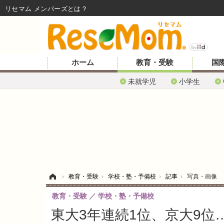
リセマム メンバーズ
ホーム
教育・受験
国
未就学児
小学生
ホーム
›
教育・受験
›
学校・塾・予備校
›
記事
›
写真・画像
教育・受験
学校・塾・予備校
東大3年連続1位、京大9位…